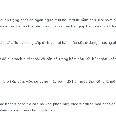
quan trọng nhất để ngăn ngừa mùi hôi thối từ hầm cầu. Khi hầm cầ
ầm cầu sẽ loại bỏ triệt để nước thải và cặn bã, giúp hầm cầu hoạt độ
m cầu, các đơn vị cung cấp dịch vụ hút hầm cầu sẽ sử dụng phương 
 để hút sạch nước thải và cặn bã trong hầm cầu. Xe hút chân khôn
trí khó tiếp cận, việc sử dụng máy bơm để hút nước thải cũng là 
tắc nghẽn hoặc có cặn bã khó phân hủy, việc sử dụng hóa chất để
 đảm bảo an toàn cho môi trường.