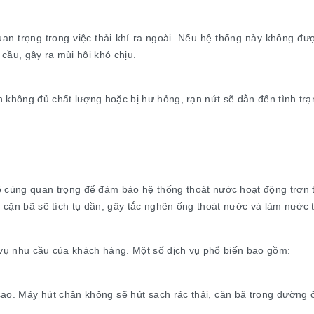
an trọng trong việc thải khí ra ngoài. Nếu hệ thống này không đư
 cầu, gây ra mùi hôi khó chịu.
 không đủ chất lượng hoặc bị hư hỏng, rạn nứt sẽ dẫn đến tình trạ
 cùng quan trọng để đảm bảo hệ thống thoát nước hoạt động trơn t
, cặn bã sẽ tích tụ dần, gây tắc nghẽn ống thoát nước và làm nước 
 vụ nhu cầu của khách hàng. Một số dịch vụ phổ biến bao gồm:
ao. Máy hút chân không sẽ hút sạch rác thải, cặn bã trong đường 