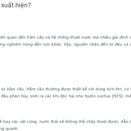
 xuất hiện?
liên quan đến hầm cầu và hệ thống thoát nước mà nhiều gia đình đ
ng nghiêm trọng đến sức khỏe. Vậy, nguyên nhân đến từ đâu và c
từ hầm cầu. Hầm cầu thường được thiết kế với dung tích lớn, có 
t đầu phân hủy, sinh ra các khí độc hại như hydro sunfua (H2S), 
bã hay các vật cứng, nước thải sẽ không thể chảy thoát được, dẫn
ung quanh.