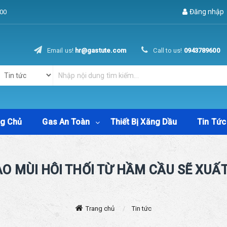
Đăng nhập
00
Email us!
hr@gastute.com
Call to us!
0943789600
ng Chủ
Gas An Toàn
Thiết Bị Xăng Dầu
Tin Tức
ÀO MÙI HÔI THỐI TỪ HẦM CẦU SẼ XUẤT
Trang chủ
Tin tức