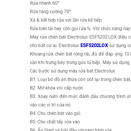
Rửa nhanh 60°
Rửa tăng cường 70°
Xả & kết hợp rửa với lần rửa kế tiếp
Rửa bán tải hay còn gọi rửa ½. Với chức năng này 
Máy rửa chén bát Electrolux ESF5202LOX điều ch
cho bất cứ ai. Electrolux
ESF5202LOX
sử dụng cô
Khoang rửa chén bát rộng rãi, đủ để đáp ứng 13 b
vặn khi trưng bày trong góc tủ bếp. Máy sử dụng
Các bước sử dụng máy rửa bát Electrolux:
B1: Loại bỏ đồ ăn thừa còn sót lại trong chén bát,
B2: Mở khóa vòi cấp nước
B3: Xoay núm đến mức đánh dấu chương trình ứng
vào các vị trí của nó.
B4: Cho chén bát vào giỏ
B5: Cho chất tẩy rửa vào
B6: Ấn Start và bắt đầu chương trình rửa.