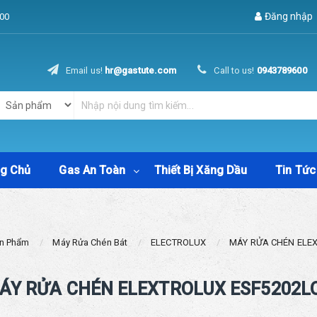
Đăng nhập
00
Email us!
hr@gastute.com
Call to us!
0943789600
ng Chủ
Gas An Toàn
Thiết Bị Xăng Dầu
Tin Tức
n Phẩm
Máy Rửa Chén Bát
ELECTROLUX
MÁY RỬA CHÉN ELE
ÁY RỬA CHÉN ELEXTROLUX ESF5202L