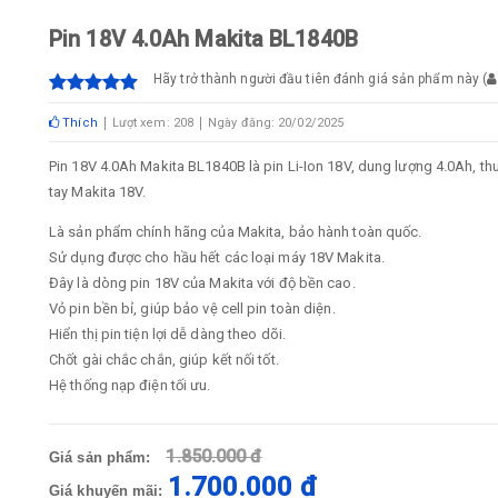
Pin 18V 4.0Ah Makita BL1840B
Hãy trở thành người đầu tiên đánh giá sản phẩm này
(
Thích
Lượt xem: 208
Ngày đăng: 20/02/2025
Pin 18V 4.0Ah Makita BL1840B là pin Li-Ion 18V, dung lượng 4.0Ah, 
tay Makita 18V.
Là sản phẩm chính hãng của Makita, bảo hành toàn quốc.
Sử dụng được cho hầu hết các loại máy 18V Makita.
Đây là dòng pin 18V của Makita với độ bền cao.
Vỏ pin bền bỉ, giúp bảo vệ cell pin toàn diện.
Hiển thị pin tiện lợi dễ dàng theo dõi.
Chốt gài chắc chắn, giúp kết nối tốt.
Hệ thống nạp điện tối ưu.
1.850.000 đ
Giá sản phẩm:
1.700.000 đ
Giá khuyến mãi: