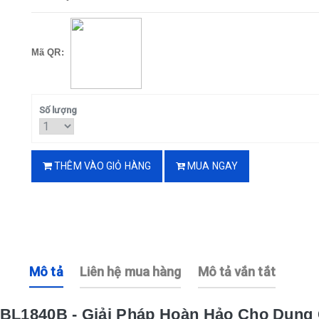
Mã QR:
Số lượng
THÊM VÀO GIỎ HÀNG
MUA NGAY
Mô tả
Liên hệ mua hàng
Mô tả vắn tắt
 BL1840B - Giải Pháp Hoàn Hảo Cho Dụng