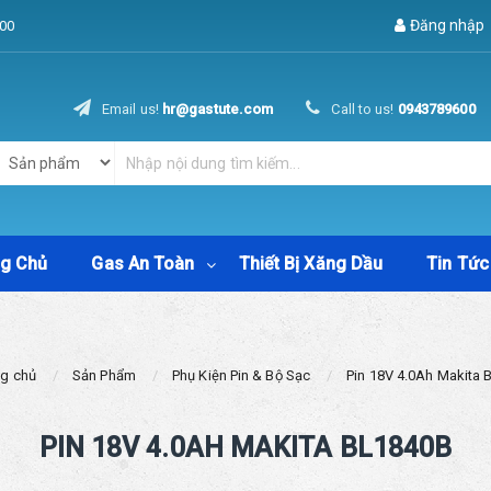
Đăng nhập
00
Email us!
hr@gastute.com
Call to us!
0943789600
ng Chủ
Gas An Toàn
Thiết Bị Xăng Dầu
Tin Tức
ng chủ
Sản Phẩm
Phụ Kiện Pin & Bộ Sạc
Pin 18V 4.0Ah Makita
PIN 18V 4.0AH MAKITA BL1840B