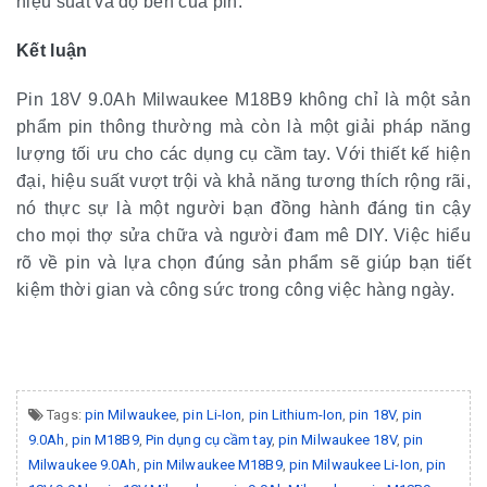
hiệu suất và độ bền của pin.
Kết luận
Pin 18V 9.0Ah Milwaukee M18B9 không chỉ là một sản
phẩm pin thông thường mà còn là một giải pháp năng
lượng tối ưu cho các dụng cụ cầm tay. Với thiết kế hiện
đại, hiệu suất vượt trội và khả năng tương thích rộng rãi,
nó thực sự là một người bạn đồng hành đáng tin cậy
cho mọi thợ sửa chữa và người đam mê DIY. Việc hiểu
rõ về pin và lựa chọn đúng sản phẩm sẽ giúp bạn tiết
kiệm thời gian và công sức trong công việc hàng ngày.
Tags:
pin Milwaukee
,
pin Li-Ion
,
pin Lithium-Ion
,
pin 18V
,
pin
9.0Ah
,
pin M18B9
,
Pin dụng cụ cầm tay
,
pin Milwaukee 18V
,
pin
Milwaukee 9.0Ah
,
pin Milwaukee M18B9
,
pin Milwaukee Li-Ion
,
pin