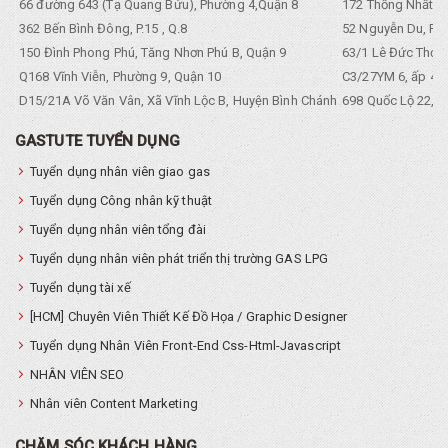
66 đường 643 (Tạ Quang Bửu), Phường 4,Quận 8
172 Thống Nhất. P
362 Bến Bình Đông, P.15 , Q.8
52 Nguyễn Du, Ph
150 Đình Phong Phú, Tăng Nhơn Phú B, Quận 9
63/1 Lê Đức Thọ, 
Q168 Vĩnh Viễn, Phường 9, Quận 10
C3/27YM 6, ấp 4, 
D15/21A Võ Văn Vân, Xã Vĩnh Lộc B, Huyện Bình Chánh
698 Quốc Lộ 22, Tổ
GASTUTE TUYỂN DỤNG
Tuyển dụng nhân viên giao gas
Tuyển dụng Công nhân kỹ thuật
Tuyển dụng nhân viên tổng đài
Tuyển dụng nhân viên phát triển thị trường GAS LPG
Tuyển dụng tài xế
[HCM] Chuyên Viên Thiết Kế Đồ Họa / Graphic Designer
Tuyển dụng Nhân Viên Front-End Css-Html-Javascript
NHÂN VIÊN SEO
Nhân viên Content Marketing
CHĂM SÓC KHÁCH HÀNG