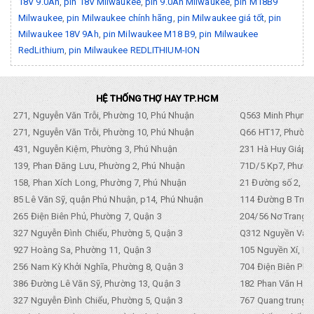
18V 9.0Ah
,
pin 18V Milwaukee
,
pin 9.0Ah Milwaukee
,
pin M18B9
Milwaukee
,
pin Milwaukee chính hãng
,
pin Milwaukee giá tốt
,
pin
Milwaukee 18V 9Ah
,
pin Milwaukee M18 B9
,
pin Milwaukee
RedLithium
,
pin Milwaukee REDLITHIUM-ION
HỆ THỐNG THỢ HAY TP.HCM
271, Nguyễn Văn Trỗi, Phường 10, Phú Nhuận
Q563 Minh Phụng,
271, Nguyễn Văn Trỗi, Phường 10, Phú Nhuận
Q66 HT17, Phường
431, Nguyễn Kiệm, Phường 3, Phú Nhuận
231 Hà Huy Giáp, 
139, Phan Đăng Lưu, Phường 2, Phú Nhuận
71D/5 Kp7, Phường
158, Phan Xích Long, Phường 7, Phú Nhuận
21 Đường số 2, KP
85 Lê Văn Sỹ, quận Phú Nhuận, p14, Phú Nhuận
114 Đường B Trưng
265 Điện Biên Phủ, Phường 7, Quận 3
204/56 Nơ Trang L
327 Nguyễn Đình Chiểu, Phường 5, Quận 3
Q312 Nguyền Văn 
927 Hoàng Sa, Phường 11, Quận 3
105 Nguyền Xí, Ph
256 Nam Kỳ Khởi Nghĩa, Phường 8, Quận 3
704 Điện Biên Phũ 
386 Đường Lê Văn Sỹ, Phường 13, Quận 3
182 Phan Văn Hân,
327 Nguyễn Đình Chiểu, Phường 5, Quận 3
767 Quang trung, 