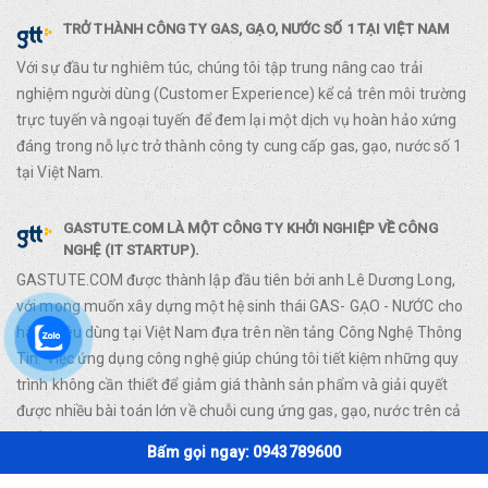
TRỞ THÀNH CÔNG TY GAS, GẠO, NƯỚC SỐ 1 TẠI VIỆT NAM
Với sự đầu tư nghiêm túc, chúng tôi tập trung nâng cao trải
nghiệm người dùng (Customer Experience) kể cả trên môi trường
trực tuyến và ngoại tuyến để đem lại một dịch vụ hoàn hảo xứng
đáng trong nỗ lực trở thành công ty cung cấp gas, gạo, nước số 1
tại Việt Nam.
GASTUTE.COM LÀ MỘT CÔNG TY KHỞI NGHIỆP VỀ CÔNG
NGHỆ (IT STARTUP).
GASTUTE.COM được thành lập đầu tiên bởi anh Lê Dương Long,
với mong muốn xây dựng một hệ sinh thái GAS- GẠO - NƯỚC cho
hàng tiêu dùng tại Việt Nam đựa trên nền tảng Công Nghệ Thông
Tin. Việc ứng dụng công nghệ giúp chúng tôi tiết kiệm những quy
trình không cần thiết để giảm giá thành sản phẩm và giải quyết
được nhiều bài toán lớn về chuỗi cung ứng gas, gạo, nước trên cả
nước.
Bấm gọi ngay: 0943789600