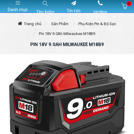
0
Danh mục
Tin tức
Tìm kiếm
Hotline
Hiện chưa có sản phẩm nào trong giỏ hàng của bạn
Trang chủ
Sản Phẩm
Phụ Kiện Pin & Bộ Sạc
Pin 18V 9.0Ah Milwaukee M18B9
PIN 18V 9.0AH MILWAUKEE M18B9