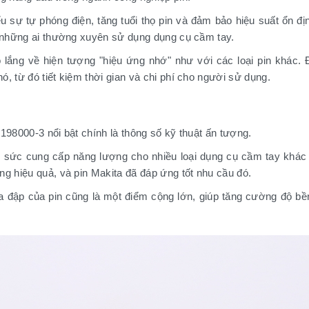
 sự tự phóng điện, tăng tuổi thọ pin và đảm bảo hiệu suất ổn đ
o những ai thường xuyên sử dụng dụng cụ cầm tay.
 lo lắng về hiện tượng "hiệu ứng nhớ" như với các loại pin khác.
, từ đó tiết kiệm thời gian và chi phí cho người sử dụng.
198000-3 nổi bật chính là thông số kỹ thuật ấn tượng.
đủ sức cung cấp năng lượng cho nhiều loại dụng cụ cầm tay kh
g hiệu quả, và pin Makita đã đáp ứng tốt nhu cầu đó.
va đập của pin cũng là một điểm cộng lớn, giúp tăng cường độ b