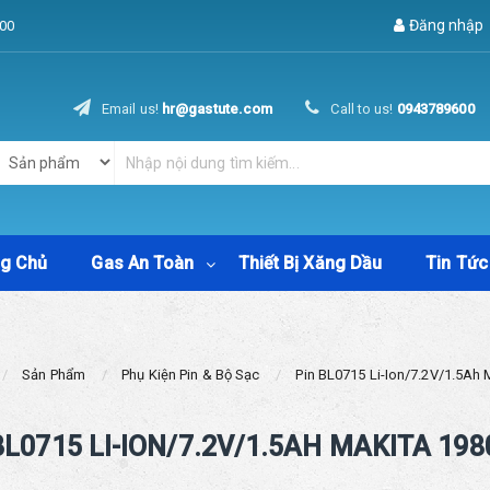
Đăng nhập
00
Email us!
hr@gastute.com
Call to us!
0943789600
ng Chủ
Gas An Toàn
Thiết Bị Xăng Dầu
Tin Tức
Sản Phẩm
Phụ Kiện Pin & Bộ Sạc
Pin BL0715 Li-Ion/7.2V/1.5Ah 
BL0715 LI-ION/7.2V/1.5AH MAKITA 198