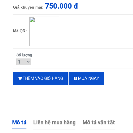
750.000 đ
Giá khuyến mãi:
Mã QR:
Số lượng
THÊM VÀO GIỎ HÀNG
MUA NGAY
Mô tả
Liên hệ mua hàng
Mô tả vắn tắt