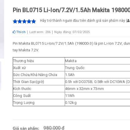
Pin BL0715 Li-Ion/7.2V/1.5Ah Makita 19800
Hãy trở thành người đầu tiên đánh giá sản phẩm này
(
Thích
Lượt xem: 206
Ngày đăng: 07/02/2025
Pin Makita BL0715 Li-Ion/7.2V/1.5Ah (198000-3) là pin Li-Ion 7.2V, 
tay Makita 7.2V.
Thương hiệu
Makita
Xuất xứ
Trung Quốc
Sức Chứa/Khả Năng Chứa
1.5Ah
Thời Gian Sạc(giờ)
0.5h với DC07SB; 0.58h với DC10WA 
Kích thước
46mm x 32mm x 73mm
Công Suất
11Wh
Trọng Lượng
0.12kg
980.000 đ
Giá sản phẩm: