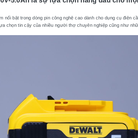
0V-5.0Ah là sự lựa chọn hàng đầu cho mọ
nổi bật trong dòng pin công nghệ cao dành cho dụng cụ điện cầm
 lựa chọn tin cậy của nhiều người thợ chuyên nghiệp cũng như nhữn