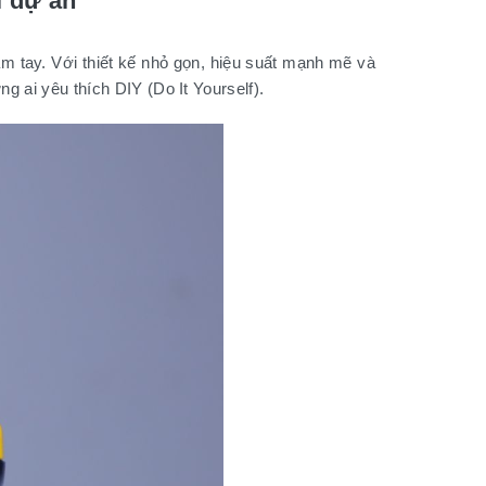
i dự án
 tay. Với thiết kế nhỏ gọn, hiệu suất mạnh mẽ và
g ai yêu thích DIY (Do It Yourself).