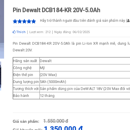
Pin Dewalt DCB184-KR 20V-5.0Ah
Hãy trở thành người đầu tiên đánh giá sản phẩm này
(
Thích
Lượt xem: 212
Ngày đăng: 06/02/2025
Pin Dewalt DCB184-KR 20V-5.0Ah là pin Li-Ion XR mạnh mẽ, dung 
Dewalt 20V.
Hãng sản xuất
Dewalt
Công nghệ
Mỹ
Điện thế pin
(20V Max)
Dung lượng pin
5Ah (5000mAh)
Tương thích với
Sản phẩm dùng pin của DeWALT 18V (20V Max đối với
Bảo hành
12 tháng
1.550.000 đ
Giá sản phẩm:
1.350.000 đ