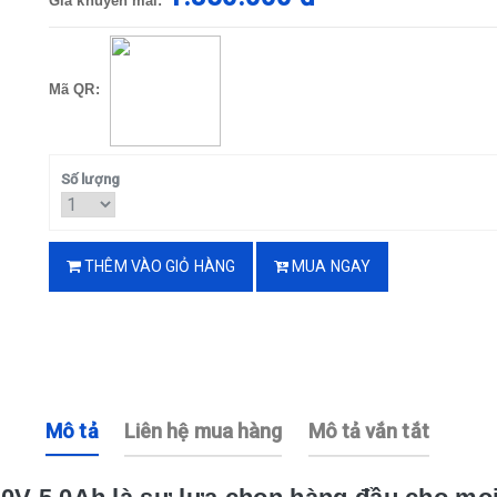
Giá khuyến mãi:
Mã QR:
Số lượng
THÊM VÀO GIỎ HÀNG
MUA NGAY
Mô tả
Liên hệ mua hàng
Mô tả vắn tắt