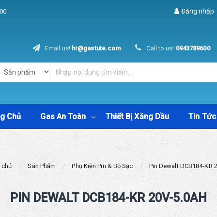
Đăng nhập
00
Email us!
hr@gastute.com
Call to us!
0943789600
ng Chủ
Gas An Toàn
Thiết Bị Xăng Dầu
Tin Tức
 chủ
Sản Phẩm
Phụ Kiện Pin & Bộ Sạc
Pin Dewalt DCB184-KR 
PIN DEWALT DCB184-KR 20V-5.0AH