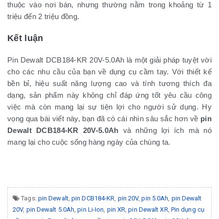
thuộc vào nơi bán, nhưng thường nằm trong khoảng từ 1
triệu đến 2 triệu đồng.
Kết luận
Pin Dewalt DCB184-KR 20V-5.0Ah là một giải pháp tuyệt vời
cho các nhu cầu của bạn về dụng cụ cầm tay. Với thiết kế
bền bỉ, hiệu suất năng lượng cao và tính tương thích đa
dạng, sản phẩm này không chỉ đáp ứng tốt yêu cầu công
việc mà còn mang lại sự tiện lợi cho người sử dụng. Hy
vọng qua bài viết này, bạn đã có cái nhìn sâu sắc hơn về
pin
Dewalt DCB184-KR 20V-5.0Ah
và những lợi ích mà nó
mang lại cho cuộc sống hàng ngày của chúng ta.
Tags:
pin Dewalt
,
pin DCB184-KR
,
pin 20V
,
pin 5.0Ah
,
pin Dewalt
20V
,
pin Dewalt 5.0Ah
,
pin Li-Ion
,
pin XR
,
pin Dewalt XR
,
Pin dụng cụ