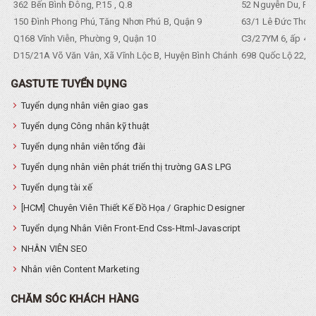
362 Bến Bình Đông, P.15 , Q.8
52 Nguyễn Du, Ph
150 Đình Phong Phú, Tăng Nhơn Phú B, Quận 9
63/1 Lê Đức Thọ, 
Q168 Vĩnh Viễn, Phường 9, Quận 10
C3/27YM 6, ấp 4, 
D15/21A Võ Văn Vân, Xã Vĩnh Lộc B, Huyện Bình Chánh
698 Quốc Lộ 22, Tổ
GASTUTE TUYỂN DỤNG
Tuyển dụng nhân viên giao gas
Tuyển dụng Công nhân kỹ thuật
Tuyển dụng nhân viên tổng đài
Tuyển dụng nhân viên phát triển thị trường GAS LPG
Tuyển dụng tài xế
[HCM] Chuyên Viên Thiết Kế Đồ Họa / Graphic Designer
Tuyển dụng Nhân Viên Front-End Css-Html-Javascript
NHÂN VIÊN SEO
Nhân viên Content Marketing
CHĂM SÓC KHÁCH HÀNG