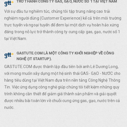
TRỞ THÀNH CÔNG TY GAS, GẠO, NƯỚC SỐ 1 TẠI VIỆT NAM
Với sự đầu tư nghiêm túc, chúng tôi tập trung nâng cao trải
nghiệm người dùng (Customer Experience) kể cả trên môi trường
trực tuyến và ngoại tuyến để đem lại một dịch vụ hoàn hảo xứng
đáng trong nỗ lực trở thành công ty cung cấp gas, gạo, nước số 1
tại Việt Nam.
GASTUTE.COM LÀ MỘT CÔNG TY KHỞI NGHIỆP VỀ CÔNG
NGHỆ (IT STARTUP).
GASTUTE.COM được thành lập đầu tiên bởi anh Lê Dương Long,
với mong muốn xây dựng một hệ sinh thái GAS- GẠO - NƯỚC cho
hàng tiêu dùng tại Việt Nam đựa trên nền tảng Công Nghệ Thông
Tin. Việc ứng dụng công nghệ giúp chúng tôi tiết kiệm những quy
trình không cần thiết để giảm giá thành sản phẩm và giải quyết
được nhiều bài toán lớn về chuỗi cung ứng gas, gạo, nước trên cả
nước.