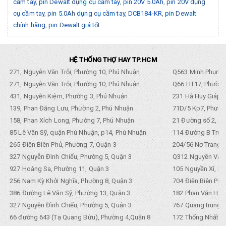
cầm tay
,
pin Dewalt dụng cụ cầm tay
,
pin 20V 5.0Ah
,
pin 20V dụng
cụ cầm tay
,
pin 5.0Ah dụng cụ cầm tay
,
DCB184-KR
,
pin Dewalt
chính hãng
,
pin Dewalt giá tốt
HỆ THỐNG THỢ HAY TP.HCM
271, Nguyễn Văn Trỗi, Phường 10, Phú Nhuận
Q563 Minh Phụng,
271, Nguyễn Văn Trỗi, Phường 10, Phú Nhuận
Q66 HT17, Phường
431, Nguyễn Kiệm, Phường 3, Phú Nhuận
231 Hà Huy Giáp, 
139, Phan Đăng Lưu, Phường 2, Phú Nhuận
71D/5 Kp7, Phường
158, Phan Xích Long, Phường 7, Phú Nhuận
21 Đường số 2, KP
85 Lê Văn Sỹ, quận Phú Nhuận, p14, Phú Nhuận
114 Đường B Trưng
265 Điện Biên Phủ, Phường 7, Quận 3
204/56 Nơ Trang L
327 Nguyễn Đình Chiểu, Phường 5, Quận 3
Q312 Nguyền Văn 
927 Hoàng Sa, Phường 11, Quận 3
105 Nguyền Xí, Ph
256 Nam Kỳ Khởi Nghĩa, Phường 8, Quận 3
704 Điện Biên Phũ 
386 Đường Lê Văn Sỹ, Phường 13, Quận 3
182 Phan Văn Hân,
327 Nguyễn Đình Chiểu, Phường 5, Quận 3
767 Quang trung, 
66 đường 643 (Tạ Quang Bửu), Phường 4,Quận 8
172 Thống Nhất. P