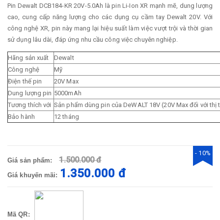
Pin Dewalt DCB184-KR 20V-5.0Ah là pin Li-Ion XR mạnh mẽ, dung lượng
cao, cung cấp năng lượng cho các dụng cụ cầm tay Dewalt 20V. Với
công nghệ XR, pin này mang lại hiệu suất làm việc vượt trội và thời gian
sử dụng lâu dài, đáp ứng nhu cầu công việc chuyên nghiệp.
Hãng sản xuất
Dewalt
Công nghệ
Mỹ
Điện thế pin
20V Max
Dung lượng pin
5000mAh
Tương thích với
Sản phẩm dùng pin của DeWALT 18V (20V Max đối với thị 
Bảo hành
12 tháng
- 10%
1.500.000 đ
Giá sản phẩm:
1.350.000 đ
Giá khuyến mãi:
Mã QR: