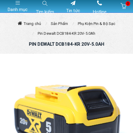
0
Danh mục
Tin tức
Tìm kiếm
Hotline
Hiện chưa có sản phẩm nào trong giỏ hàng của bạn
Trang chủ
Sản Phẩm
Phụ Kiện Pin & Bộ Sạc
Pin Dewalt DCB184-KR 20V-5.0Ah
PIN DEWALT DCB184-KR 20V-5.0AH