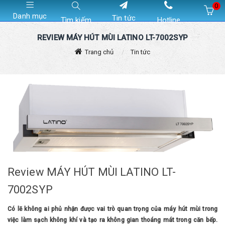
0
Danh mục
Tin tức
Tìm kiếm
Hotline
Hiện chưa có sản phẩm nào trong giỏ hàng của bạn
REVIEW MÁY HÚT MÙI LATINO LT-7002SYP
Trang chủ
Tin tức
Review MÁY HÚT MÙI LATINO LT-
7002SYP
Có lẽ không ai phủ nhận được vai trò quan trọng của máy hút mùi trong
việc làm sạch không khí và tạo ra không gian thoáng mát trong căn bếp.