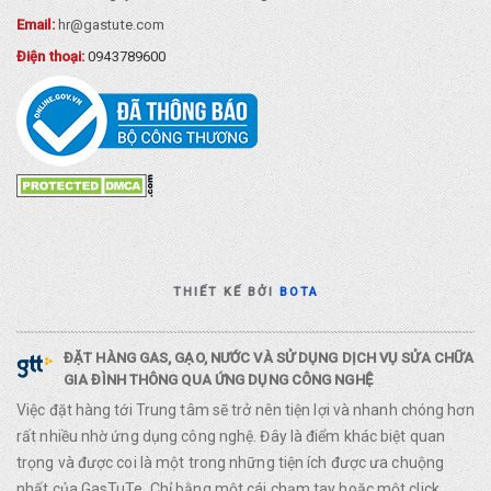
Email:
hr@gastute.com
Điện thoại:
0943789600
THIẾT KẾ BỞI
BOTA
ĐẶT HÀNG GAS, GẠO, NƯỚC VÀ SỬ DỤNG DỊCH VỤ SỬA CHỮA
GIA ĐÌNH THÔNG QUA ỨNG DỤNG CÔNG NGHỆ
Việc đặt hàng tới Trung tâm sẽ trở nên tiện lợi và nhanh chóng hơn
rất nhiều nhờ ứng dụng công nghệ. Đây là điểm khác biệt quan
trọng và được coi là một trong những tiện ích được ưa chuộng
nhất của GasTuTe. Chỉ bằng một cái chạm tay hoặc một click