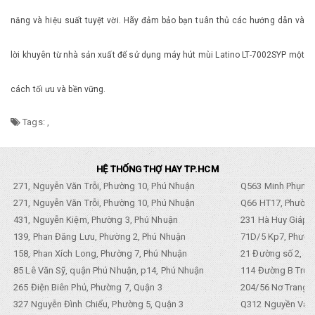
năng và hiệu suất tuyệt vời. Hãy đảm bảo bạn tuân thủ các hướng dẫn và
lời khuyên từ nhà sản xuất để sử dụng máy hút mùi Latino LT-7002SYP một
cách tối ưu và bền vững.
Tags:
,
HỆ THỐNG THỢ HAY TP.HCM
271, Nguyễn Văn Trỗi, Phường 10, Phú Nhuận
Q563 Minh Phụng,
271, Nguyễn Văn Trỗi, Phường 10, Phú Nhuận
Q66 HT17, Phường
431, Nguyễn Kiệm, Phường 3, Phú Nhuận
231 Hà Huy Giáp, 
139, Phan Đăng Lưu, Phường 2, Phú Nhuận
71D/5 Kp7, Phường
158, Phan Xích Long, Phường 7, Phú Nhuận
21 Đường số 2, KP
85 Lê Văn Sỹ, quận Phú Nhuận, p14, Phú Nhuận
114 Đường B Trưng
265 Điện Biên Phủ, Phường 7, Quận 3
204/56 Nơ Trang L
327 Nguyễn Đình Chiểu, Phường 5, Quận 3
Q312 Nguyền Văn 