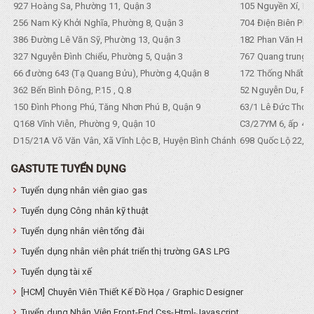
927 Hoàng Sa, Phường 11, Quận 3
105 Nguyền Xí, Ph
256 Nam Kỳ Khởi Nghĩa, Phường 8, Quận 3
704 Điện Biên Phũ 
386 Đường Lê Văn Sỹ, Phường 13, Quận 3
182 Phan Văn Hân,
327 Nguyễn Đình Chiểu, Phường 5, Quận 3
767 Quang trung, 
66 đường 643 (Tạ Quang Bửu), Phường 4,Quận 8
172 Thống Nhất. P
362 Bến Bình Đông, P.15 , Q.8
52 Nguyễn Du, Ph
150 Đình Phong Phú, Tăng Nhơn Phú B, Quận 9
63/1 Lê Đức Thọ, 
Q168 Vĩnh Viễn, Phường 9, Quận 10
C3/27YM 6, ấp 4, 
D15/21A Võ Văn Vân, Xã Vĩnh Lộc B, Huyện Bình Chánh
698 Quốc Lộ 22, Tổ
GASTUTE TUYỂN DỤNG
Tuyển dụng nhân viên giao gas
Tuyển dụng Công nhân kỹ thuật
Tuyển dụng nhân viên tổng đài
Tuyển dụng nhân viên phát triển thị trường GAS LPG
Tuyển dụng tài xế
[HCM] Chuyên Viên Thiết Kế Đồ Họa / Graphic Designer
Tuyển dụng Nhân Viên Front-End Css-Html-Javascript