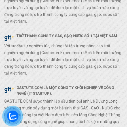
nghiệm người dùng (Customer Experience) kể cả trên môi trường
trực tuyến và ngoại tuyến để đem lại một dịch vụ hoàn hảo xứng
đáng trong nỗ lực trở thành công ty cung cấp gas, gạo, nước số 1
tại Việt Nam.
TRỞ THÀNH CÔNG TY GAS, GẠO, NƯỚC SỐ 1 TẠI VIỆT NAM
Với sự đầu tư nghiêm túc, chúng tôi tập trung nâng cao trải
nghiệm người dùng (Customer Experience) kể cả trên môi trường
trực tuyến và ngoại tuyến để đem lại một dịch vụ hoàn hảo xứng
đáng trong nỗ lực trở thành công ty cung cấp gas, gạo, nước số 1
tại Việt Nam.
GASTUTE.COM LÀ MỘT CÔNG TY KHỞI NGHIỆP VỀ CÔNG
NGHỆ (IT STARTUP).
GASTUTE.COM được thành lập đầu tiên bởi anh Lê Dương Long,
với mong muốn xây dựng một hệ sinh thái GAS- GẠO - NƯỚC cho
hàng tiêu dùng tại Việt Nam đựa trên nền tảng Công Nghệ Thông
Tin. Việc ứng dụng công nghệ giúp chúng tôi tiết kiệm những quy