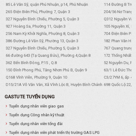
85 Lê Văn Sỹ, quận Phú Nhuận, p14, Phú Nhuận
114 Đường B Trưng
265 Điện Biên Phủ, Phường 7, Quận 3
204/56 Nơ Trang L
327 Nguyễn Đình Chiểu, Phường 5, Quận 3
Q312 Nguyền Văn 
927 Hoàng Sa, Phường 11, Quận 3
105 Nguyền Xí, Ph
256 Nam Kỳ Khởi Nghĩa, Phường 8, Quận 3
704 Điện Biên Phũ 
386 Đường Lê Văn Sỹ, Phường 13, Quận 3
182 Phan Văn Hân,
327 Nguyễn Đình Chiểu, Phường 5, Quận 3
767 Quang trung, 
66 đường 643 (Tạ Quang Bửu), Phường 4,Quận 8
172 Thống Nhất. P
362 Bến Bình Đông, P.15 , Q.8
52 Nguyễn Du, Ph
150 Đình Phong Phú, Tăng Nhơn Phú B, Quận 9
63/1 Lê Đức Thọ, 
Q168 Vĩnh Viễn, Phường 9, Quận 10
C3/27YM 6, ấp 4, 
D15/21A Võ Văn Vân, Xã Vĩnh Lộc B, Huyện Bình Chánh
698 Quốc Lộ 22, Tổ
GASTUTE TUYỂN DỤNG
Tuyển dụng nhân viên giao gas
Tuyển dụng Công nhân kỹ thuật
Tuyển dụng nhân viên tổng đài
Tuyển dụng nhân viên phát triển thị trường GAS LPG