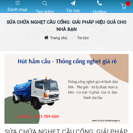
0
Danh mục
Tin tức
Tìm kiếm
Hotline
Hiện chưa có sản phẩm nào trong giỏ hàng của bạn
SỬA CHỮA NGHẸT CẦU CỐNG: GIẢI PHÁP HIỆU QUẢ CHO
NHÀ BẠN
Trang chủ
Tin tức
SỬA CHỮA NGHẸT CẦU CỐNG: GIẢI PHÁP