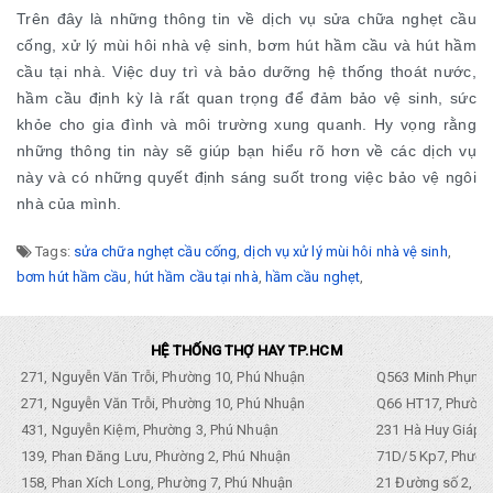
Trên đây là những thông tin về dịch vụ sửa chữa nghẹt cầu
cống, xử lý mùi hôi nhà vệ sinh, bơm hút hầm cầu và hút hầm
cầu tại nhà. Việc duy trì và bảo dưỡng hệ thống thoát nước,
hầm cầu định kỳ là rất quan trọng để đảm bảo vệ sinh, sức
khỏe cho gia đình và môi trường xung quanh. Hy vọng rằng
những thông tin này sẽ giúp bạn hiểu rõ hơn về các dịch vụ
này và có những quyết định sáng suốt trong việc bảo vệ ngôi
nhà của mình.
Tags:
sửa chữa nghẹt cầu cống
,
dịch vụ xử lý mùi hôi nhà vệ sinh
,
bơm hút hầm cầu
,
hút hầm cầu tại nhà
,
hầm cầu nghẹt
,
HỆ THỐNG THỢ HAY TP.HCM
271, Nguyễn Văn Trỗi, Phường 10, Phú Nhuận
Q563 Minh Phụng,
271, Nguyễn Văn Trỗi, Phường 10, Phú Nhuận
Q66 HT17, Phường
431, Nguyễn Kiệm, Phường 3, Phú Nhuận
231 Hà Huy Giáp, 
139, Phan Đăng Lưu, Phường 2, Phú Nhuận
71D/5 Kp7, Phường
158, Phan Xích Long, Phường 7, Phú Nhuận
21 Đường số 2, KP