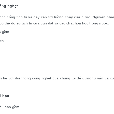
cống nghẹt
rong cống tích tụ và gây cản trở luồng chảy của nước. Nguyên nhân 
có thể do sự tích tụ của bùn đất và các chất hóa học trong nước.
o gồm:
ng.
ên hệ với đội thông cống nghẹt của chúng tôi để được tư vấn và x
i hạn
ói, bao gồm: