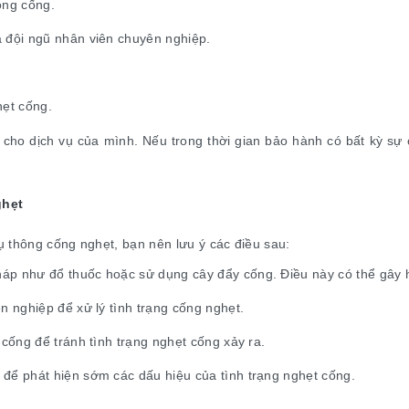
ong cống.
à đội ngũ nhân viên chuyên nghiệp.
hẹt cống.
cho dịch vụ của mình. Nếu trong thời gian bảo hành có bất kỳ sự cố
ghẹt
 thông cống nghẹt, bạn nên lưu ý các điều sau:
áp như đổ thuốc hoặc sử dụng cây đẩy cống. Điều này có thể gây 
n nghiệp để xử lý tình trạng cống nghẹt.
 cống để tránh tình trạng nghẹt cống xảy ra.
 để phát hiện sớm các dấu hiệu của tình trạng nghẹt cống.