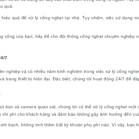
u quả.
iệu quả để xử lý cống nghẹt tại nhà. Tuy nhiên, việc sử dụng má
g cống của bạn, hãy để cho đội thông cống nghẹt chuyên nghiệp của
24/7
ên nghiệp và có nhiều năm kinh nghiệm trong việc xử lý cống ngh
 và trang thiết bị hiện đại. Đặc biệt, chúng tôi hoạt động 24/7 đ
í
út bùn và camera quan sát, chúng tôi có thể xử lý cống nghẹt một
iệm chi phí cho khách hàng và đảm bảo không gây ảnh hưởng đến cu
minh bạch, không tính thêm bất kỳ khoản phụ phí nào. Vì vậy, bạn h