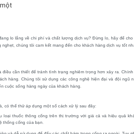
 một
ang lo lắng về chi phí và chất lượng dịch vụ? Đừng lo, hãy để cho 
g nghẹt, chúng tôi cam kết mang đến cho khách hàng dịch vụ tốt nhấ
là điều cần thiết để tránh tình trạng nghiêm trọng hơn xảy ra. Chính
ách hàng. Chúng tôi sử dụng các công nghệ hiện đại và đội ngũ n
ến cuộc sống hàng ngày của khách hàng.
à, có thể thử áp dụng một số cách xử lý sau đây:
u loại thuốc thông cống trên thị trường với giá cả và hiệu quả k
ệ thống cống của bạn.
iản và dễ sử dụng để đẩy các chất bám trong cống ra ngoài. Tuy nh