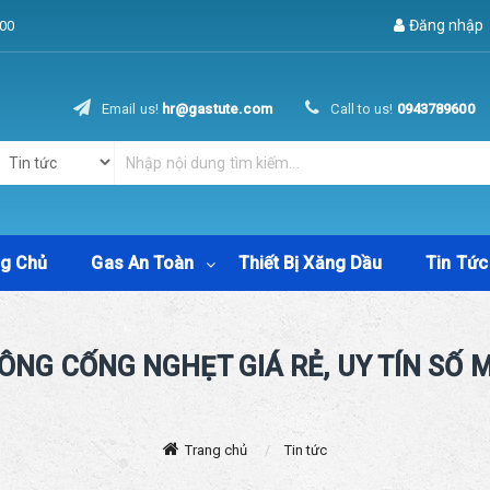
Đăng nhập
00
Email us!
hr@gastute.com
Call to us!
0943789600
ng Chủ
Gas An Toàn
Thiết Bị Xăng Dầu
Tin Tức
ÔNG CỐNG NGHẸT GIÁ RẺ, UY TÍN SỐ 
Trang chủ
Tin tức