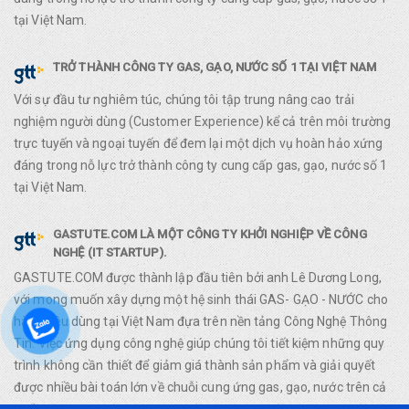
tại Việt Nam.
TRỞ THÀNH CÔNG TY GAS, GẠO, NƯỚC SỐ 1 TẠI VIỆT NAM
Với sự đầu tư nghiêm túc, chúng tôi tập trung nâng cao trải
nghiệm người dùng (Customer Experience) kể cả trên môi trường
trực tuyến và ngoại tuyến để đem lại một dịch vụ hoàn hảo xứng
đáng trong nỗ lực trở thành công ty cung cấp gas, gạo, nước số 1
tại Việt Nam.
GASTUTE.COM LÀ MỘT CÔNG TY KHỞI NGHIỆP VỀ CÔNG
NGHỆ (IT STARTUP).
GASTUTE.COM được thành lập đầu tiên bởi anh Lê Dương Long,
với mong muốn xây dựng một hệ sinh thái GAS- GẠO - NƯỚC cho
hàng tiêu dùng tại Việt Nam đựa trên nền tảng Công Nghệ Thông
Tin. Việc ứng dụng công nghệ giúp chúng tôi tiết kiệm những quy
trình không cần thiết để giảm giá thành sản phẩm và giải quyết
được nhiều bài toán lớn về chuỗi cung ứng gas, gạo, nước trên cả
nước.