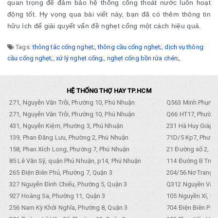
quan trọng để đảm bảo hệ thống cống thoát nước luôn hoạt
động tốt. Hy vọng qua bài viết này, bạn đã có thêm thông tin
hữu ích để giải quyết vấn đề nghẹt cống một cách hiệu quả.
Tags:
thông tắc cống nghẹt;
,
thông cầu cống nghẹt;
,
dịch vụ thông
cầu cống nghẹt;
,
xử lý nghẹt cống;
,
nghẹt cống bồn rửa chén;
,
HỆ THỐNG THỢ HAY TP.HCM
271, Nguyễn Văn Trỗi, Phường 10, Phú Nhuận
Q563 Minh Phụng,
271, Nguyễn Văn Trỗi, Phường 10, Phú Nhuận
Q66 HT17, Phường
431, Nguyễn Kiệm, Phường 3, Phú Nhuận
231 Hà Huy Giáp, 
139, Phan Đăng Lưu, Phường 2, Phú Nhuận
71D/5 Kp7, Phường
158, Phan Xích Long, Phường 7, Phú Nhuận
21 Đường số 2, KP
85 Lê Văn Sỹ, quận Phú Nhuận, p14, Phú Nhuận
114 Đường B Trưng
265 Điện Biên Phủ, Phường 7, Quận 3
204/56 Nơ Trang L
327 Nguyễn Đình Chiểu, Phường 5, Quận 3
Q312 Nguyền Văn 
927 Hoàng Sa, Phường 11, Quận 3
105 Nguyền Xí, Ph
256 Nam Kỳ Khởi Nghĩa, Phường 8, Quận 3
704 Điện Biên Phũ 