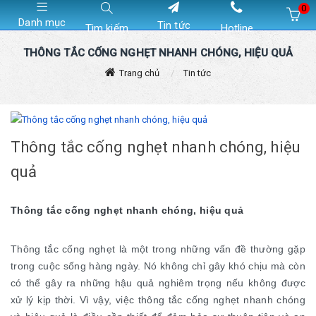
0
Danh mục
Tin tức
Tìm kiếm
Hotline
Hiện chưa có sản phẩm nào trong giỏ hàng của bạn
THÔNG TẮC CỐNG NGHẸT NHANH CHÓNG, HIỆU QUẢ
Trang chủ
Tin tức
Thông tắc cống nghẹt nhanh chóng, hiệu
quả
Thông tắc cống nghẹt nhanh chóng, hiệu quả
Thông tắc cống nghẹt là một trong những vấn đề thường gặp
trong cuộc sống hàng ngày. Nó không chỉ gây khó chịu mà còn
có thể gây ra những hậu quả nghiêm trọng nếu không được
xử lý kịp thời. Vì vậy, việc thông tắc cống nghẹt nhanh chóng