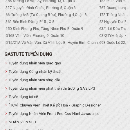
386 Đường Lê Văn Sỹ, Phường 13, Quận 3
182 Phan Văn Hân,
327 Nguyễn Đình Chiểu, Phường 5, Quận 3
767 Quang trung, 
66 đường 643 (Tạ Quang Bửu), Phường 4,Quận 8
172 Thống Nhất. P
362 Bến Bình Đông, P.15 , Q.8
52 Nguyễn Du, Ph
150 Đình Phong Phú, Tăng Nhơn Phú B, Quận 9
63/1 Lê Đức Thọ, 
Q168 Vĩnh Viễn, Phường 9, Quận 10
C3/27YM 6, ấp 4, 
D15/21A Võ Văn Vân, Xã Vĩnh Lộc B, Huyện Bình Chánh
698 Quốc Lộ 22, Tổ
GASTUTE TUYỂN DỤNG
Tuyển dụng nhân viên giao gas
Tuyển dụng Công nhân kỹ thuật
Tuyển dụng nhân viên tổng đài
Tuyển dụng nhân viên phát triển thị trường GAS LPG
Tuyển dụng tài xế
[HCM] Chuyên Viên Thiết Kế Đồ Họa / Graphic Designer
Tuyển dụng Nhân Viên Front-End Css-Html-Javascript
NHÂN VIÊN SEO