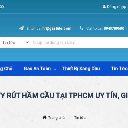
Đăng nhập
00
Email us!
hr@gastute.com
Call to us!
0943789600
ng Chủ
Gas An Toàn
Thiết Bị Xăng Dầu
Tin Tức
Y RÚT HẦM CẦU TẠI TPHCM UY TÍN, G
Trang chủ
Tin tức