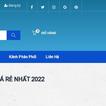
Đăng ký
0
GIỎ HÀNG
Hiện chưa có sản phẩm nào trong giỏ hàng của bạn
Kênh Phân Phối
Liên Hệ
IÁ RẺ NHẤT 2022