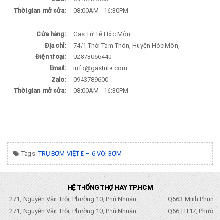
Thời gian mở cửa:
08:00AM - 16:30PM
Cửa hàng:
Gas Tử Tế Hóc Môn
Địa chỉ:
74/1 Thới Tam Thôn, Huyện Hóc Môn,
Điện thoại:
02873066440
Email:
info@gastute.com
Zalo:
0943789600
Thời gian mở cửa:
08:00AM - 16:30PM
Tags:
TRỤ BƠM VIỆT E – 6 VÒI BƠM
HỆ THỐNG THỢ HAY TP.HCM
271, Nguyễn Văn Trỗi, Phường 10, Phú Nhuận
Q563 Minh Phụng,
271, Nguyễn Văn Trỗi, Phường 10, Phú Nhuận
Q66 HT17, Phường