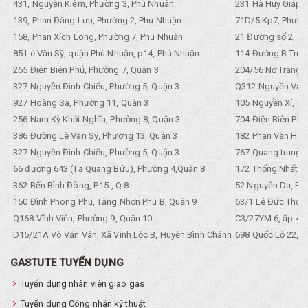
431, Nguyễn Kiệm, Phường 3, Phú Nhuận
231 Hà Huy Giáp, 
139, Phan Đăng Lưu, Phường 2, Phú Nhuận
71D/5 Kp7, Phường
158, Phan Xích Long, Phường 7, Phú Nhuận
21 Đường số 2, KP
85 Lê Văn Sỹ, quận Phú Nhuận, p14, Phú Nhuận
114 Đường B Trưng
265 Điện Biên Phủ, Phường 7, Quận 3
204/56 Nơ Trang L
327 Nguyễn Đình Chiểu, Phường 5, Quận 3
Q312 Nguyền Văn 
927 Hoàng Sa, Phường 11, Quận 3
105 Nguyền Xí, Ph
256 Nam Kỳ Khởi Nghĩa, Phường 8, Quận 3
704 Điện Biên Phũ 
386 Đường Lê Văn Sỹ, Phường 13, Quận 3
182 Phan Văn Hân,
327 Nguyễn Đình Chiểu, Phường 5, Quận 3
767 Quang trung, 
66 đường 643 (Tạ Quang Bửu), Phường 4,Quận 8
172 Thống Nhất. P
362 Bến Bình Đông, P.15 , Q.8
52 Nguyễn Du, Ph
150 Đình Phong Phú, Tăng Nhơn Phú B, Quận 9
63/1 Lê Đức Thọ, 
Q168 Vĩnh Viễn, Phường 9, Quận 10
C3/27YM 6, ấp 4, 
D15/21A Võ Văn Vân, Xã Vĩnh Lộc B, Huyện Bình Chánh
698 Quốc Lộ 22, Tổ
GASTUTE TUYỂN DỤNG
Tuyển dụng nhân viên giao gas
Tuyển dụng Công nhân kỹ thuật