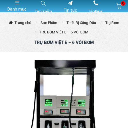
0
Danh mục
Tin tức
Tìm kiếm
Hotline
Hiện chưa có sản phẩm nào trong giỏ hàng của bạn
Trang chủ
Sản Phẩm
Thiết Bị Xăng Dầu
Trụ Bơm
TRỤ BƠM VIỆT E – 6 VÒI BƠM
TRỤ BƠM VIỆT E – 6 VÒI BƠM