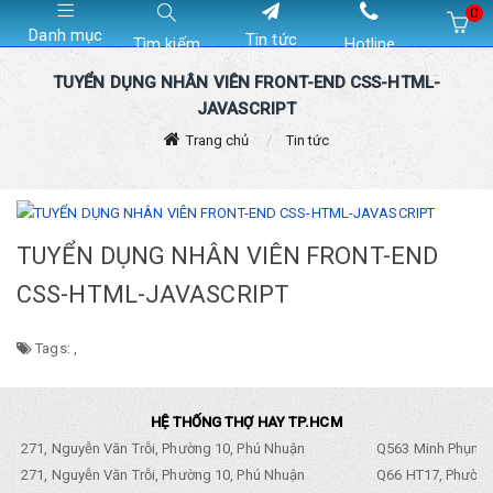
0
Danh mục
Tin tức
Tìm kiếm
Hotline
Hiện chưa có sản phẩm nào trong giỏ hàng của bạn
TUYỂN DỤNG NHÂN VIÊN FRONT-END CSS-HTML-
JAVASCRIPT
Trang chủ
Tin tức
TUYỂN DỤNG NHÂN VIÊN FRONT-END
CSS-HTML-JAVASCRIPT
Tags:
,
HỆ THỐNG THỢ HAY TP.HCM
271, Nguyễn Văn Trỗi, Phường 10, Phú Nhuận
Q563 Minh Phụng,
271, Nguyễn Văn Trỗi, Phường 10, Phú Nhuận
Q66 HT17, Phường