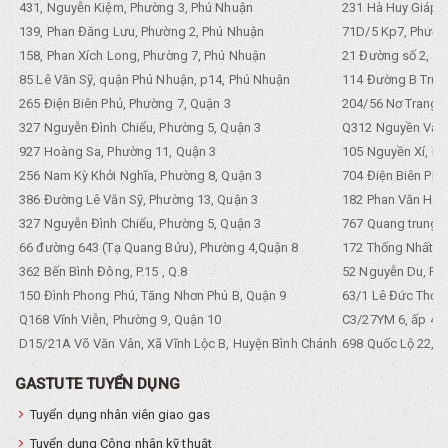
431, Nguyễn Kiệm, Phường 3, Phú Nhuận
231 Hà Huy Giáp, 
139, Phan Đăng Lưu, Phường 2, Phú Nhuận
71D/5 Kp7, Phường
158, Phan Xích Long, Phường 7, Phú Nhuận
21 Đường số 2, KP
85 Lê Văn Sỹ, quận Phú Nhuận, p14, Phú Nhuận
114 Đường B Trưng
265 Điện Biên Phủ, Phường 7, Quận 3
204/56 Nơ Trang L
327 Nguyễn Đình Chiểu, Phường 5, Quận 3
Q312 Nguyền Văn 
927 Hoàng Sa, Phường 11, Quận 3
105 Nguyền Xí, Ph
256 Nam Kỳ Khởi Nghĩa, Phường 8, Quận 3
704 Điện Biên Phũ 
386 Đường Lê Văn Sỹ, Phường 13, Quận 3
182 Phan Văn Hân,
327 Nguyễn Đình Chiểu, Phường 5, Quận 3
767 Quang trung, 
66 đường 643 (Tạ Quang Bửu), Phường 4,Quận 8
172 Thống Nhất. P
362 Bến Bình Đông, P.15 , Q.8
52 Nguyễn Du, Ph
150 Đình Phong Phú, Tăng Nhơn Phú B, Quận 9
63/1 Lê Đức Thọ, 
Q168 Vĩnh Viễn, Phường 9, Quận 10
C3/27YM 6, ấp 4, 
D15/21A Võ Văn Vân, Xã Vĩnh Lộc B, Huyện Bình Chánh
698 Quốc Lộ 22, Tổ
GASTUTE TUYỂN DỤNG
Tuyển dụng nhân viên giao gas
Tuyển dụng Công nhân kỹ thuật