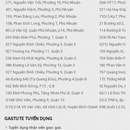
271, Nguyễn Văn Trỗi, Phường 10, Phú Nhuận
Q66 HT17, Phường
431, Nguyễn Kiệm, Phường 3, Phú Nhuận
231 Hà Huy Giáp, 
139, Phan Đăng Lưu, Phường 2, Phú Nhuận
71D/5 Kp7, Phường
158, Phan Xích Long, Phường 7, Phú Nhuận
21 Đường số 2, KP
85 Lê Văn Sỹ, quận Phú Nhuận, p14, Phú Nhuận
114 Đường B Trưng
265 Điện Biên Phủ, Phường 7, Quận 3
204/56 Nơ Trang L
327 Nguyễn Đình Chiểu, Phường 5, Quận 3
Q312 Nguyền Văn 
927 Hoàng Sa, Phường 11, Quận 3
105 Nguyền Xí, Ph
256 Nam Kỳ Khởi Nghĩa, Phường 8, Quận 3
704 Điện Biên Phũ 
386 Đường Lê Văn Sỹ, Phường 13, Quận 3
182 Phan Văn Hân,
327 Nguyễn Đình Chiểu, Phường 5, Quận 3
767 Quang trung, 
66 đường 643 (Tạ Quang Bửu), Phường 4,Quận 8
172 Thống Nhất. P
362 Bến Bình Đông, P.15 , Q.8
52 Nguyễn Du, Ph
150 Đình Phong Phú, Tăng Nhơn Phú B, Quận 9
63/1 Lê Đức Thọ, 
Q168 Vĩnh Viễn, Phường 9, Quận 10
C3/27YM 6, ấp 4, 
D15/21A Võ Văn Vân, Xã Vĩnh Lộc B, Huyện Bình Chánh
698 Quốc Lộ 22, Tổ
GASTUTE TUYỂN DỤNG
Tuyển dụng nhân viên giao gas