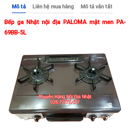
Mô tả
Liên hệ mua hàng
Mô tả vắn tắt
Bếp ga Nhật nội địa PALOMA mặt men PA-
69BB-5L