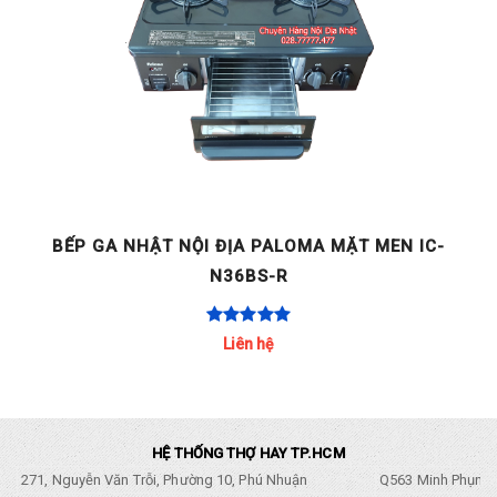
C-
BẾP GA NHẬT NỘI ĐỊA PALOMA MẶT MEN IC-
N36H-L
Liên hệ
HỆ THỐNG THỢ HAY TP.HCM
271, Nguyễn Văn Trỗi, Phường 10, Phú Nhuận
Q563 Minh Phụng,