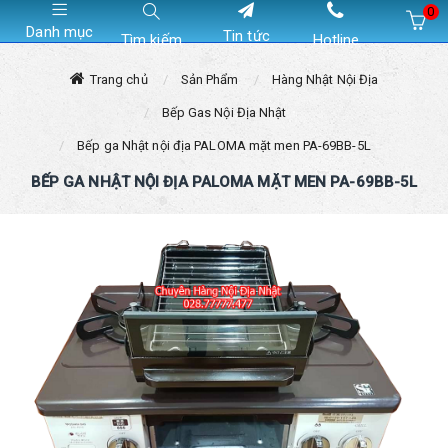
0
Danh mục
Tin tức
Tìm kiếm
Hotline
Hiện chưa có sản phẩm nào trong giỏ hàng của bạn
Trang chủ
Sản Phẩm
Hàng Nhật Nội Địa
Bếp Gas Nội Địa Nhật
Bếp ga Nhật nội địa PALOMA mặt men PA-69BB-5L
BẾP GA NHẬT NỘI ĐỊA PALOMA MẶT MEN PA-69BB-5L