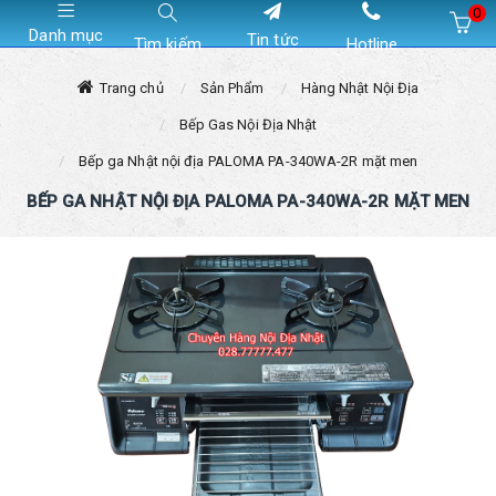
0
Danh mục
Tin tức
Tìm kiếm
Hotline
Hiện chưa có sản phẩm nào trong giỏ hàng của bạn
Trang chủ
Sản Phẩm
Hàng Nhật Nội Địa
Bếp Gas Nội Địa Nhật
Bếp ga Nhật nội địa PALOMA PA-340WA-2R mặt men
BẾP GA NHẬT NỘI ĐỊA PALOMA PA-340WA-2R MẶT MEN