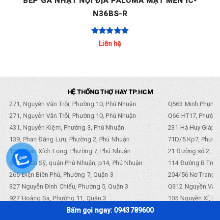
C-
BẾP GA NHẬT NỘI ĐỊA PALOMA MẶT MEN IC-
N36H-L
Liên hệ
HỆ THỐNG THỢ HAY TP.HCM
271, Nguyễn Văn Trỗi, Phường 10, Phú Nhuận
Q563 Minh Phụng,
271, Nguyễn Văn Trỗi, Phường 10, Phú Nhuận
Q66 HT17, Phường
431, Nguyễn Kiệm, Phường 3, Phú Nhuận
231 Hà Huy Giáp, 
139, Phan Đăng Lưu, Phường 2, Phú Nhuận
71D/5 Kp7, Phường
158, Phan Xích Long, Phường 7, Phú Nhuận
21 Đường số 2, KP
85 Lê Văn Sỹ, quận Phú Nhuận, p14, Phú Nhuận
114 Đường B Trưng
265 Điện Biên Phủ, Phường 7, Quận 3
204/56 Nơ Trang L
327 Nguyễn Đình Chiểu, Phường 5, Quận 3
Q312 Nguyền Văn 
927 Hoàng Sa, Phường 11, Quận 3
105 Nguyền Xí, Ph
Bấm gọi ngay: 0943789600
256 Nam Kỳ Khởi Nghĩa, Phường 8, Quận 3
704 Điện Biên Phũ 