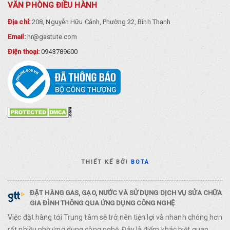
VĂN PHÒNG ĐIỀU HÀNH
Địa chỉ:
208, Nguyễn Hữu Cảnh, Phường 22, Bình Thạnh
Email:
hr@gastute.com
Điện thoại:
0943789600
THIẾT KẾ BỞI
BOTA
ĐẶT HÀNG GAS, GẠO, NƯỚC VÀ SỬ DỤNG DỊCH VỤ SỬA CHỮA
GIA ĐÌNH THÔNG QUA ỨNG DỤNG CÔNG NGHỆ
Việc đặt hàng tới Trung tâm sẽ trở nên tiện lợi và nhanh chóng hơn
rất nhiều nhờ ứng dụng công nghệ. Đây là điểm khác biệt quan