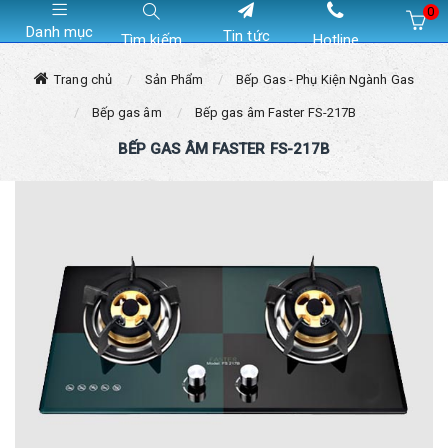
0
Danh mục
Tin tức
Tìm kiếm
Hotline
Hiện chưa có sản phẩm nào trong giỏ hàng của bạn
Trang chủ
Sản Phẩm
Bếp Gas - Phụ Kiện Ngành Gas
Bếp gas âm
Bếp gas âm Faster FS-217B
BẾP GAS ÂM FASTER FS-217B