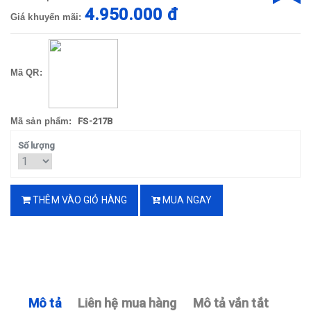
4.950.000 đ
Giá khuyến mãi:
Mã QR:
Mã sản phẩm:
FS-217B
Số lượng
THÊM VÀO GIỎ HÀNG
MUA NGAY
Mô tả
Liên hệ mua hàng
Mô tả vắn tắt