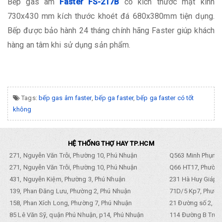
Bếp gas âm
Faster FS-217B
có kích thước mặt kính
730x430 mm kích thước khoét đá 680x380mm tiện dụng.
Bếp được bảo hành 24 tháng chính hãng Faster giúp khách
hàng an tâm khi sử dụng sản phẩm.
Tags:
bếp gas âm faster
,
bếp ga faster
,
bếp ga faster có tốt
không
HỆ THỐNG THỢ HAY TP.HCM
271, Nguyễn Văn Trỗi, Phường 10, Phú Nhuận
Q563 Minh Phụng,
271, Nguyễn Văn Trỗi, Phường 10, Phú Nhuận
Q66 HT17, Phường
431, Nguyễn Kiệm, Phường 3, Phú Nhuận
231 Hà Huy Giáp, 
139, Phan Đăng Lưu, Phường 2, Phú Nhuận
71D/5 Kp7, Phường
158, Phan Xích Long, Phường 7, Phú Nhuận
21 Đường số 2, KP
85 Lê Văn Sỹ, quận Phú Nhuận, p14, Phú Nhuận
114 Đường B Trưng