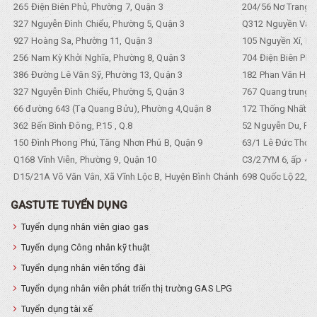
265 Điện Biên Phủ, Phường 7, Quận 3
204/56 Nơ Trang L
327 Nguyễn Đình Chiểu, Phường 5, Quận 3
Q312 Nguyền Văn 
927 Hoàng Sa, Phường 11, Quận 3
105 Nguyền Xí, Ph
256 Nam Kỳ Khởi Nghĩa, Phường 8, Quận 3
704 Điện Biên Phũ 
386 Đường Lê Văn Sỹ, Phường 13, Quận 3
182 Phan Văn Hân,
327 Nguyễn Đình Chiểu, Phường 5, Quận 3
767 Quang trung, 
66 đường 643 (Tạ Quang Bửu), Phường 4,Quận 8
172 Thống Nhất. P
362 Bến Bình Đông, P.15 , Q.8
52 Nguyễn Du, Ph
150 Đình Phong Phú, Tăng Nhơn Phú B, Quận 9
63/1 Lê Đức Thọ, 
Q168 Vĩnh Viễn, Phường 9, Quận 10
C3/27YM 6, ấp 4, 
D15/21A Võ Văn Vân, Xã Vĩnh Lộc B, Huyện Bình Chánh
698 Quốc Lộ 22, Tổ
GASTUTE TUYỂN DỤNG
Tuyển dụng nhân viên giao gas
Tuyển dụng Công nhân kỹ thuật
Tuyển dụng nhân viên tổng đài
Tuyển dụng nhân viên phát triển thị trường GAS LPG
Tuyển dụng tài xế