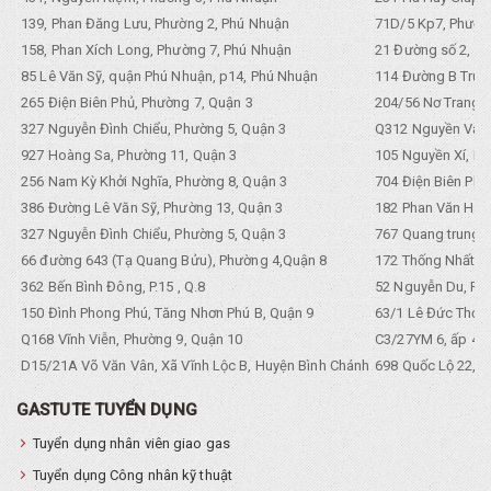
139, Phan Đăng Lưu, Phường 2, Phú Nhuận
71D/5 Kp7, Phường
158, Phan Xích Long, Phường 7, Phú Nhuận
21 Đường số 2, KP
85 Lê Văn Sỹ, quận Phú Nhuận, p14, Phú Nhuận
114 Đường B Trưng
265 Điện Biên Phủ, Phường 7, Quận 3
204/56 Nơ Trang L
327 Nguyễn Đình Chiểu, Phường 5, Quận 3
Q312 Nguyền Văn 
927 Hoàng Sa, Phường 11, Quận 3
105 Nguyền Xí, Ph
256 Nam Kỳ Khởi Nghĩa, Phường 8, Quận 3
704 Điện Biên Phũ 
386 Đường Lê Văn Sỹ, Phường 13, Quận 3
182 Phan Văn Hân,
327 Nguyễn Đình Chiểu, Phường 5, Quận 3
767 Quang trung, 
66 đường 643 (Tạ Quang Bửu), Phường 4,Quận 8
172 Thống Nhất. P
362 Bến Bình Đông, P.15 , Q.8
52 Nguyễn Du, Ph
150 Đình Phong Phú, Tăng Nhơn Phú B, Quận 9
63/1 Lê Đức Thọ, 
Q168 Vĩnh Viễn, Phường 9, Quận 10
C3/27YM 6, ấp 4, 
D15/21A Võ Văn Vân, Xã Vĩnh Lộc B, Huyện Bình Chánh
698 Quốc Lộ 22, Tổ
GASTUTE TUYỂN DỤNG
Tuyển dụng nhân viên giao gas
Tuyển dụng Công nhân kỹ thuật