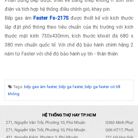
Phần bụng bếp được thiết kế bằng thép không rỉ sơn tĩnh
điện và tích hợp hệ thống điều chỉnh gió, khay pin.
Bếp gas âm
Faster Fs-217S
được thiết kế với kích thước
lắp đặt phổ thông theo tiêu chuẩn của thị trường với kích
thước mặt kính 730x430mm, kích thước khoét đá 680 x
380 mm chuẩn quốc tế. Với chế độ bảo hành chính hãng 2
năm từ Faster với chế độ bảo hành uy tín - thân thiện.
Tags:
bếp gas âm faster
,
bếp ga faster
,
bếp ga faster có tốt
không
HỆ THỐNG THỢ HAY TP.HCM
271, Nguyễn Văn Trỗi, Phường 10, Phú Nhuận
Q563 Minh Phụng,
271, Nguyễn Văn Trỗi, Phường 10, Phú Nhuận
Q66 HT17, Phường
431, Nguyễn Kiệm, Phường 3, Phú Nhuận
231 Hà Huy Giáp, 