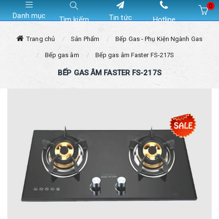
0
Danh mục
Tin tức
Tìm kiếm
Hotline
Hiện chưa có sản phẩm nào trong giỏ hàng của bạn
Trang chủ
Sản Phẩm
Bếp Gas - Phụ Kiện Ngành Gas
Bếp gas âm
Bếp gas âm Faster FS-217S
BẾP GAS ÂM FASTER FS-217S