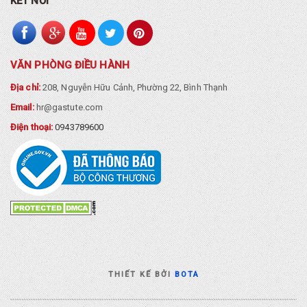
KẾT NỐI
VĂN PHÒNG ĐIỀU HÀNH
Địa chỉ:
208, Nguyễn Hữu Cảnh, Phường 22, Bình Thạnh
Email:
hr@gastute.com
Điện thoại:
0943789600
THIẾT KẾ BỞI
BOTA