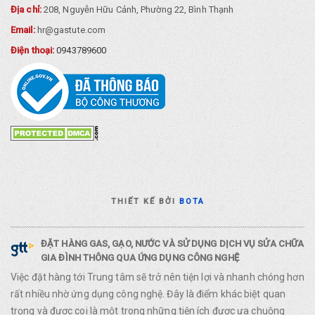
Địa chỉ:
208, Nguyễn Hữu Cảnh, Phường 22, Bình Thạnh
Email:
hr@gastute.com
Điện thoại:
0943789600
THIẾT KẾ BỞI
BOTA
ĐẶT HÀNG GAS, GẠO, NƯỚC VÀ SỬ DỤNG DỊCH VỤ SỬA CHỮA
GIA ĐÌNH THÔNG QUA ỨNG DỤNG CÔNG NGHỆ
Việc đặt hàng tới Trung tâm sẽ trở nên tiện lợi và nhanh chóng hơn
rất nhiều nhờ ứng dụng công nghệ. Đây là điểm khác biệt quan
trọng và được coi là một trong những tiện ích được ưa chuộng