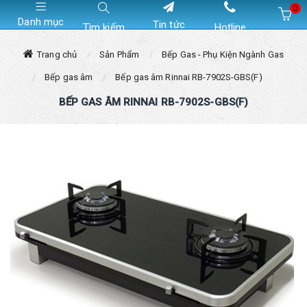
0
Danh mục
Tin tức
Tìm kiếm
Hotline
Hiện chưa có sản phẩm nào trong giỏ hàng của bạn
Trang chủ
Sản Phẩm
Bếp Gas - Phụ Kiện Ngành Gas
Bếp gas âm
Bếp gas âm Rinnai RB-7902S-GBS(F)
BẾP GAS ÂM RINNAI RB-7902S-GBS(F)