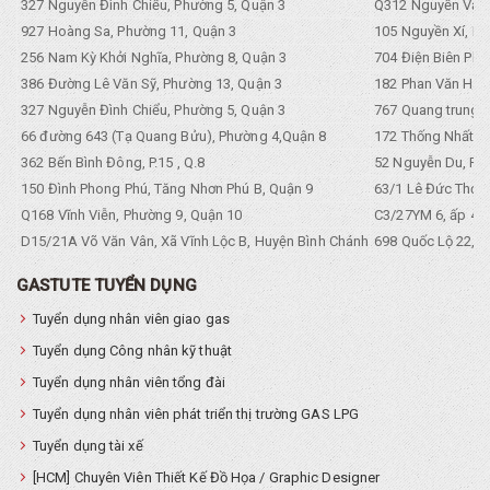
327 Nguyễn Đình Chiểu, Phường 5, Quận 3
Q312 Nguyền Văn 
927 Hoàng Sa, Phường 11, Quận 3
105 Nguyền Xí, Ph
256 Nam Kỳ Khởi Nghĩa, Phường 8, Quận 3
704 Điện Biên Phũ 
386 Đường Lê Văn Sỹ, Phường 13, Quận 3
182 Phan Văn Hân,
327 Nguyễn Đình Chiểu, Phường 5, Quận 3
767 Quang trung, 
66 đường 643 (Tạ Quang Bửu), Phường 4,Quận 8
172 Thống Nhất. P
362 Bến Bình Đông, P.15 , Q.8
52 Nguyễn Du, Ph
150 Đình Phong Phú, Tăng Nhơn Phú B, Quận 9
63/1 Lê Đức Thọ, 
Q168 Vĩnh Viễn, Phường 9, Quận 10
C3/27YM 6, ấp 4, 
D15/21A Võ Văn Vân, Xã Vĩnh Lộc B, Huyện Bình Chánh
698 Quốc Lộ 22, Tổ
GASTUTE TUYỂN DỤNG
Tuyển dụng nhân viên giao gas
Tuyển dụng Công nhân kỹ thuật
Tuyển dụng nhân viên tổng đài
Tuyển dụng nhân viên phát triển thị trường GAS LPG
Tuyển dụng tài xế
[HCM] Chuyên Viên Thiết Kế Đồ Họa / Graphic Designer