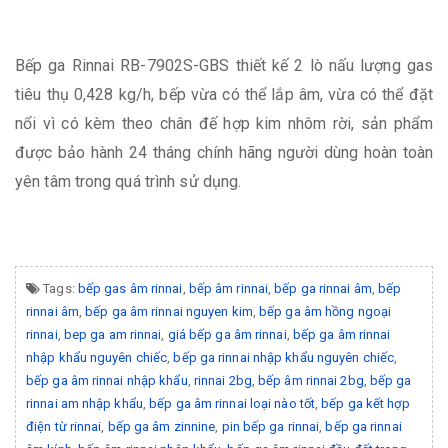
Bếp ga Rinnai RB-7902S-GBS thiết kế 2 lò nấu lượng gas
tiêu thụ 0,428 kg/h, bếp vừa có thể lắp âm, vừa có thể đặt
nổi vì có kèm theo chân đế hợp kim nhôm rời, sản phẩm
được bảo hành 24 tháng chính hãng người dùng hoàn toàn
yên tâm trong quá trình sử dụng.
Tags:
bếp gas âm rinnai
,
bếp âm rinnai
,
bếp ga rinnai âm
,
bếp
rinnai âm
,
bếp ga âm rinnai nguyen kim
,
bếp ga âm hồng ngoại
rinnai
,
bep ga am rinnai
,
giá bếp ga âm rinnai
,
bếp ga âm rinnai
nhập khẩu nguyên chiếc
,
bếp ga rinnai nhập khẩu nguyên chiếc
,
bếp ga âm rinnai nhập khẩu
,
rinnai 2bg
,
bếp âm rinnai 2bg
,
bếp ga
rinnai am nhập khẩu
,
bếp ga âm rinnai loại nào tốt
,
bếp ga kết hợp
điện từ rinnai
,
bếp ga âm zinnine
,
pin bếp ga rinnai
,
bếp ga rinnai