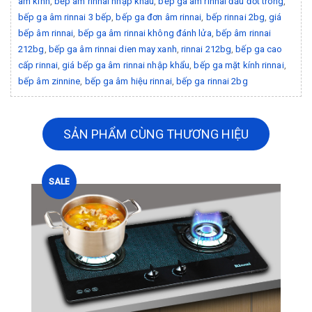
âm kính
,
bếp âm rinnai nhập khẩu
,
bếp ga âm rinnai đầu đốt trong
,
bếp ga âm rinnai 3 bếp
,
bếp ga đơn âm rinnai
,
bếp rinnai 2bg
,
giá
bếp âm rinnai
,
bếp ga âm rinnai không đánh lửa
,
bếp âm rinnai
212bg
,
bếp ga âm rinnai dien may xanh
,
rinnai 212bg
,
bếp ga cao
cấp rinnai
,
giá bếp ga âm rinnai nhập khẩu
,
bếp ga mặt kính rinnai
,
bếp âm zinnine
,
bếp ga âm hiệu rinnai
,
bếp ga rinnai 2bg
SẢN PHẨM CÙNG THƯƠNG HIỆU
SALE