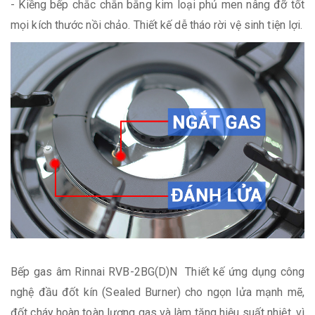
- Kiềng bếp chắc chắn bằng kim loại phủ men nâng đỡ tốt
mọi kích thước nồi chảo. Thiết kế dễ tháo rời vệ sinh tiện lợi.
Bếp gas âm Rinnai RVB-2BG(D)N Thiết kế ứng dụng công
nghệ đầu đốt kín (Sealed Burner) cho ngọn lửa mạnh mẽ,
đốt cháy hoàn toàn lượng gas và làm tăng hiệu suất nhiệt, vì