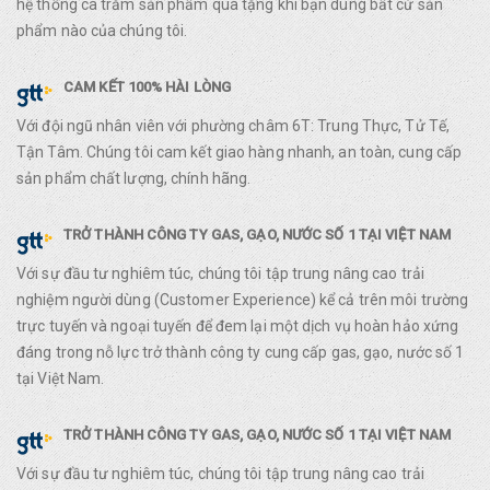
hệ thống cà trăm sản phẩm quà tặng khi bạn dùng bất cứ sản
phẩm nào của chúng tôi.
CAM KẾT 100% HÀI LÒNG
Với đội ngũ nhân viên với phường châm 6T: Trung Thực, Tử Tế,
Tận Tâm. Chúng tôi cam kết giao hàng nhanh, an toàn, cung cấp
sản phẩm chất lượng, chính hãng.
TRỞ THÀNH CÔNG TY GAS, GẠO, NƯỚC SỐ 1 TẠI VIỆT NAM
Với sự đầu tư nghiêm túc, chúng tôi tập trung nâng cao trải
nghiệm người dùng (Customer Experience) kể cả trên môi trường
trực tuyến và ngoại tuyến để đem lại một dịch vụ hoàn hảo xứng
đáng trong nỗ lực trở thành công ty cung cấp gas, gạo, nước số 1
tại Việt Nam.
TRỞ THÀNH CÔNG TY GAS, GẠO, NƯỚC SỐ 1 TẠI VIỆT NAM
Với sự đầu tư nghiêm túc, chúng tôi tập trung nâng cao trải