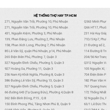
HỆ THỐNG THỢ HAY TP.HCM
271, Nguyễn Văn Trỗi, Phường 10, Phú Nhuận
Q563 Minh Phụng,
271, Nguyễn Văn Trỗi, Phường 10, Phú Nhuận
Q66 HT17, Phường
431, Nguyễn Kiệm, Phường 3, Phú Nhuận
231 Hà Huy Giáp, 
139, Phan Đăng Lưu, Phường 2, Phú Nhuận
71D/5 Kp7, Phường
158, Phan Xích Long, Phường 7, Phú Nhuận
21 Đường số 2, KP
85 Lê Văn Sỹ, quận Phú Nhuận, p14, Phú Nhuận
114 Đường B Trưng
265 Điện Biên Phủ, Phường 7, Quận 3
204/56 Nơ Trang L
327 Nguyễn Đình Chiểu, Phường 5, Quận 3
Q312 Nguyền Văn 
927 Hoàng Sa, Phường 11, Quận 3
105 Nguyền Xí, Ph
256 Nam Kỳ Khởi Nghĩa, Phường 8, Quận 3
704 Điện Biên Phũ 
386 Đường Lê Văn Sỹ, Phường 13, Quận 3
182 Phan Văn Hân,
327 Nguyễn Đình Chiểu, Phường 5, Quận 3
767 Quang trung, 
66 đường 643 (Tạ Quang Bửu), Phường 4,Quận 8
172 Thống Nhất. P
362 Bến Bình Đông, P.15 , Q.8
52 Nguyễn Du, Ph
150 Đình Phong Phú, Tăng Nhơn Phú B, Quận 9
63/1 Lê Đức Thọ, 
Q168 Vĩnh Viễn, Phường 9, Quận 10
C3/27YM 6, ấp 4, 