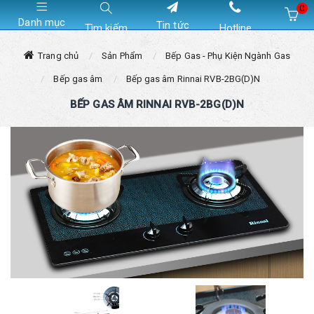
0
Danh mục
Tin tức
Tìm kiếm
Hotline
Hiện chưa có sản phẩm nào trong giỏ hàng của bạn
Trang chủ
Sản Phẩm
Bếp Gas - Phụ Kiện Ngành Gas
Bếp gas âm
Bếp gas âm Rinnai RVB-2BG(D)N
BẾP GAS ÂM RINNAI RVB-2BG(D)N