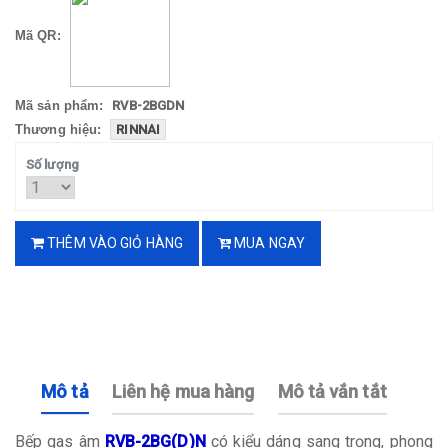
Mã QR:
Mã sản phẩm:
RVB-2BGDN
Thương hiệu:
RINNAI
Số lượng
THÊM VÀO GIỎ HÀNG
MUA NGAY
Mô tả
Liên hệ mua hàng
Mô tả vắn tắt
Bếp gas âm
RVB-2BG(D)N
có kiểu dáng sang trọng, phong