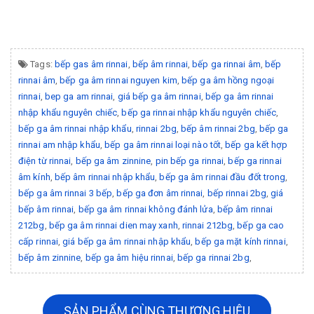
Tags:
bếp gas âm rinnai
,
bếp âm rinnai
,
bếp ga rinnai âm
,
bếp
rinnai âm
,
bếp ga âm rinnai nguyen kim
,
bếp ga âm hồng ngoại
rinnai
,
bep ga am rinnai
,
giá bếp ga âm rinnai
,
bếp ga âm rinnai
nhập khẩu nguyên chiếc
,
bếp ga rinnai nhập khẩu nguyên chiếc
,
bếp ga âm rinnai nhập khẩu
,
rinnai 2bg
,
bếp âm rinnai 2bg
,
bếp ga
rinnai am nhập khẩu
,
bếp ga âm rinnai loại nào tốt
,
bếp ga kết hợp
điện từ rinnai
,
bếp ga âm zinnine
,
pin bếp ga rinnai
,
bếp ga rinnai
âm kính
,
bếp âm rinnai nhập khẩu
,
bếp ga âm rinnai đầu đốt trong
,
bếp ga âm rinnai 3 bếp
,
bếp ga đơn âm rinnai
,
bếp rinnai 2bg
,
giá
bếp âm rinnai
,
bếp ga âm rinnai không đánh lửa
,
bếp âm rinnai
212bg
,
bếp ga âm rinnai dien may xanh
,
rinnai 212bg
,
bếp ga cao
cấp rinnai
,
giá bếp ga âm rinnai nhập khẩu
,
bếp ga mặt kính rinnai
,
bếp âm zinnine
,
bếp ga âm hiệu rinnai
,
bếp ga rinnai 2bg
,
SẢN PHẨM CÙNG THƯƠNG HIỆU