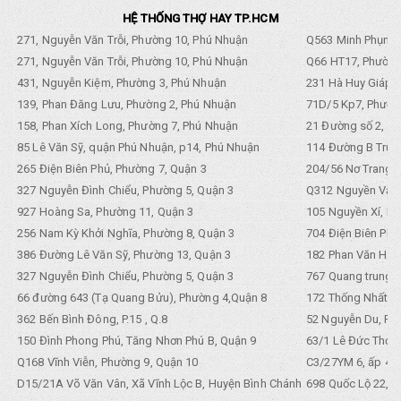
HỆ THỐNG THỢ HAY TP.HCM
271, Nguyễn Văn Trỗi, Phường 10, Phú Nhuận
Q563 Minh Phụng,
271, Nguyễn Văn Trỗi, Phường 10, Phú Nhuận
Q66 HT17, Phường
431, Nguyễn Kiệm, Phường 3, Phú Nhuận
231 Hà Huy Giáp, 
139, Phan Đăng Lưu, Phường 2, Phú Nhuận
71D/5 Kp7, Phường
158, Phan Xích Long, Phường 7, Phú Nhuận
21 Đường số 2, KP
85 Lê Văn Sỹ, quận Phú Nhuận, p14, Phú Nhuận
114 Đường B Trưng
265 Điện Biên Phủ, Phường 7, Quận 3
204/56 Nơ Trang L
327 Nguyễn Đình Chiểu, Phường 5, Quận 3
Q312 Nguyền Văn 
927 Hoàng Sa, Phường 11, Quận 3
105 Nguyền Xí, Ph
256 Nam Kỳ Khởi Nghĩa, Phường 8, Quận 3
704 Điện Biên Phũ 
386 Đường Lê Văn Sỹ, Phường 13, Quận 3
182 Phan Văn Hân,
327 Nguyễn Đình Chiểu, Phường 5, Quận 3
767 Quang trung, 
66 đường 643 (Tạ Quang Bửu), Phường 4,Quận 8
172 Thống Nhất. P
362 Bến Bình Đông, P.15 , Q.8
52 Nguyễn Du, Ph
150 Đình Phong Phú, Tăng Nhơn Phú B, Quận 9
63/1 Lê Đức Thọ, 
Q168 Vĩnh Viễn, Phường 9, Quận 10
C3/27YM 6, ấp 4, 
D15/21A Võ Văn Vân, Xã Vĩnh Lộc B, Huyện Bình Chánh
698 Quốc Lộ 22, Tổ