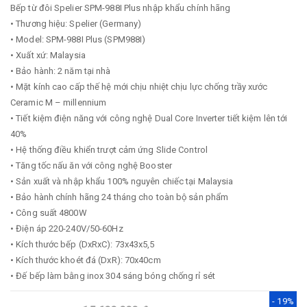
Bếp từ đôi Spelier SPM-988I Plus nhập khẩu chính hãng
• Thương hiệu: Spelier (Germany)
• Model: SPM-988I Plus (SPM988I)
• Xuất xứ: Malaysia
• Bảo hành: 2 năm tại nhà
• Mặt kính cao cấp thế hệ mới chịu nhiệt chịu lực chống trầy xước
Ceramic M – millennium
• Tiết kiệm điện năng với công nghệ Dual Core Inverter tiết kiệm lên tới
40%
• Hệ thống điều khiển trượt cảm ứng Slide Control
• Tăng tốc nấu ăn với công nghệ Booster
• Sản xuất và nhập khẩu 100% nguyên chiếc tại Malaysia
• Bảo hành chính hãng 24 tháng cho toàn bộ sản phẩm
• Công suất 4800W
• Điện áp 220-240V/50-60Hz
• Kích thước bếp (DxRxC): 73x43x5,5
• Kích thước khoét đá (DxR): 70x40cm
• Đế bếp làm bằng inox 304 sáng bóng chống rỉ sét
- 19%