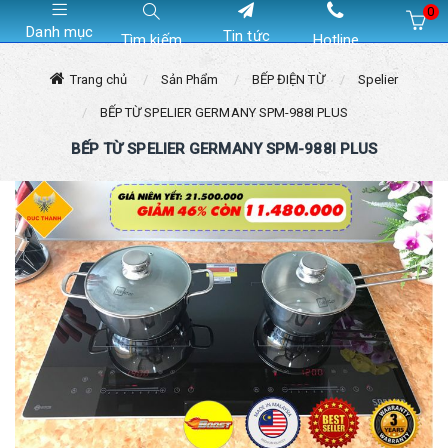
0
Danh mục
Tin tức
Tìm kiếm
Hotline
Hiện chưa có sản phẩm nào trong giỏ hàng của bạn
Trang chủ
Sản Phẩm
BẾP ĐIỆN TỪ
Spelier
BẾP TỪ SPELIER GERMANY SPM-988I PLUS
BẾP TỪ SPELIER GERMANY SPM-988I PLUS