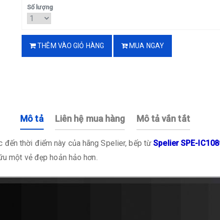
Số lượng
THÊM VÀO GIỎ HÀNG
MUA NGAY
Mô tả
Liên hệ mua hàng
Mô tả vắn tắt
c đến thời điểm này của hãng Spelier, bếp từ
Spelier SPE-IC108
hữu một vẻ đẹp hoản hảo hơn.