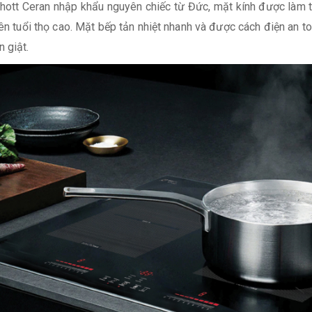
ott Ceran nhập khẩu nguyên chiếc từ Đức, mặt kính được làm từ
n tuổi thọ cao. Mặt bếp tản nhiệt nhanh và được cách điện an toà
 giật.