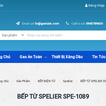
Đăng nhập
00
Email us!
hr@gastute.com
Call to us!
0943789600
ng Chủ
Gas An Toàn
Thiết Bị Xăng Dầu
Tin Tức
ng chủ
Sản Phẩm
BẾP ĐIỆN TỪ
Spelier
BẾP TỪ SPELIER S
BẾP TỪ SPELIER SPE-1089