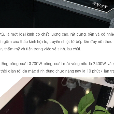
, là một loại kính có chất lượng cao, rất cứng, bền và có nhiề
h gồm các thấu kính hội tụ, truyền nhiệt từ bếp lên đáy nồi the
, thẩm mỹ và tiện trong việc vệ sinh, lau chùi.
 tổng công suất 3700W, công suất mỗi vùng nấu là 2400W và đ
thời gian tối đa mặc định dùng chức năng này là 10 phút / lần trá