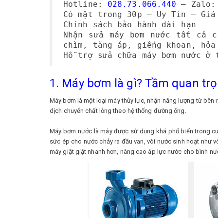
Hotline:
028.73.066.440
– Zalo
Có mặt trong 30p – Uy Tín – Giá
Chính sách bảo hành dài hạn
Nhận sửa máy bơm nước tất cả c
chìm, tăng áp, giếng khoan, hỏa
Hỗ trợ sửa chữa máy bơm nước ở 
1. Máy bơm là gì? Tầm quan t
Máy bơm là một loại máy thủy lực, nhận năng lượng từ bên n
dịch chuyển chất lỏng theo hệ thống đường ống.
Máy bơm nước là máy được sử dụng khá phổ biến trong cu
sức ép cho nước chảy ra đầu van, vòi nước sinh hoạt như 
máy giặt giặt nhanh hơn, nâng cao áp lực nước cho bình n