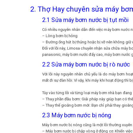
2. Thợ Hay chuyên sửa máy bơm
2.1 Sửa máy bơm nước bị tụt mồi
Có nhiều nguyên nhân dẫn đến việc máy bơm nước nhà
– Lòng bơm bị hỏng
– Đường ống hút bị thủng hoặc bị vỡ nên không gi
Đối với lỗi này, Limosa chuyên nhận sửa chữa máy 
panasonic, máy bơm nước đẩy cao, máy bơm nước g
2.2 Sửa máy bơm nước bị rò nước
Với lỗi này nguyên nhân chủ yếu là do máy bơm hoạt
mất đi sự đàn hồi. Vì vậy, khi máy khi hoạt động thì b
Tùy vào từng lỗi và từng loại máy bơm nhà bạn đan
– Thay phần đầu bơm: Giải pháp này giúp bạn có thể 
– Thay thế gioăng bơm mới: Bạn chỉ phải thay gioăng
2.3 Máy bơm nước bị nóng
Máy bơm nước bị nóng cũng là một lỗi thường xuyên 
– Máy bơm nước bị chập vòng ở động cơ. Khiến việc 