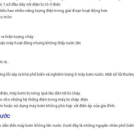
1 số đầu dây nối điện bị rò rỉ điện
 tiêu hao nhiều năng lượng điện trong giai đoạn hoạt động hơn
hao mòn
ra hiện tượng cháy:
ặc máy hoạt động nhưng không thấy nước lên
c ra.
ng lỗi xảy ra khá phổ biến và nghiêm trọng ở máy bơm nước. Một số lỗi thườ
 điện, máy bơm bị nóng quá lâu dẫn tới bị cháy.
ho cho những hệ thống điện trong máy bị chập điện.
m hoặc sử dụng máy bơm không phù hợp với điện áp của gia đình.
nước
 dẫn đến máy bơm không lên nước. Dưới đây là những nguyên nhân phổ biến 