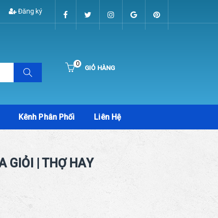
Đăng ký
0
GIỎ HÀNG
Hiện chưa có sản phẩm nào trong giỏ hàng của bạn
Kênh Phân Phối
Liên Hệ
 GIỎI | THỢ HAY