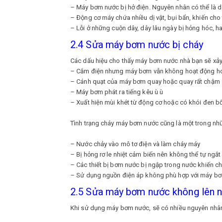
– Máy bơm nước bị hở điện. Nguyên nhân có thể là do 
– Động cơ máy chứa nhiều dị vật, bụi bẩn, khiến cho
– Lỗi ở những cuộn dây, dây lâu ngày bị hỏng hóc, 
2.4 Sửa máy bơm nước bị cháy
Các dấu hiệu cho thấy máy bơm nước nhà bạn sẽ xảy 
– Cắm điện nhưng máy bơm vẫn không hoạt động ho
– Cánh quạt của máy bơm quay hoặc quay rất chậm
– Máy bơm phát ra tiếng kêu ù ù
– Xuất hiện mùi khét từ động cơ hoặc có khói đen bố
Tình trạng cháy máy bơm nước cũng là một trong nhữ
– Nước chảy vào mô tơ điện và làm cháy máy
– Bị hỏng rơ le nhiệt cảm biến nên không thể tự ngắt
– Các thiết bị bơm nước bị ngập trong nước khiến c
– Sử dụng nguồn điện áp không phù hợp với máy bơ
2.5 Sửa máy bơm nước không lên 
Khi sử dụng máy bơm nước, sẽ có nhiều nguyên nhân