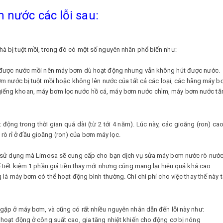
 nước các lỗi sau:
 bị tuột mồi, trong đó có một số nguyên nhân phổ biến như:
ữ được nước mồi nên máy bơm dù hoạt động nhưng vẫn không hút được nước.
bơm nước bị tuột mồi hoặc không lên nước của tất cả các loại, các hãng má
iếng khoan, máy bơm lọc nước hồ cá, máy bơm nước chìm, máy bơm nước tă
 động trong thời gian quá dài (từ 2 tới 4 năm). Lúc này, các gioăng (ron) 
ị rò rỉ ở đầu gioăng (ron) của bơm máy lọc.
g sử dụng mà Limosa sẽ cung cấp cho bạn dịch vụ sửa máy bơm nước rò nước 
tiết kiệm 1 phần giá tiền thay mới nhưng cũng mang lại hiệu quả khá cao
 là máy bơm có thể hoạt động bình thường. Chi chi phí cho việc thay thế này 
gặp ở máy bơm, và cũng có rất nhiều nguyên nhân dẫn đến lỗi này như:
hoạt động ở công suất cao, gia tăng nhiệt khiến cho động cơ bị nóng