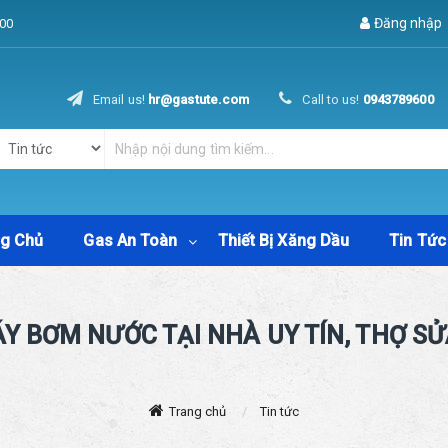
Đăng nhập
00
Email us!
hr@gastute.com
Call to us!
0943789600
ng Chủ
Gas An Toàn
Thiết Bị Xăng Dầu
Tin Tức
Y BƠM NƯỚC TẠI NHÀ UY TÍN, THỢ SỬA
Trang chủ
Tin tức