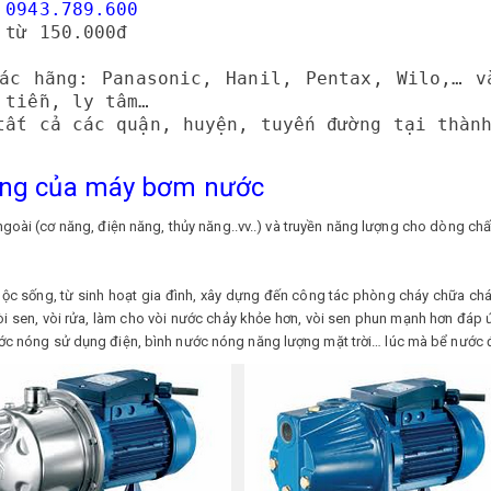
:
0943.789.600
 từ 150.000đ
ác hãng: Panasonic, Hanil, Pentax, Wilo,… v
 tiễn, ly tâm…
tất cả các quận, huyện, tuyến đường tại thàn
rọng của máy bơm nước
goài (cơ năng, điện năng, thủy năng..vv..) và truyền năng lượng cho dòng chấ
ộc sống, từ sinh hoạt gia đình, xây dựng đến công tác phòng cháy chữa ch
vòi sen, vòi rửa, làm cho vòi nước chảy khỏe hơn, vòi sen phun mạnh hơn đ
ước nóng sử dụng điện, bình nước nóng năng lượng mặt trời… lúc mà bể nước 