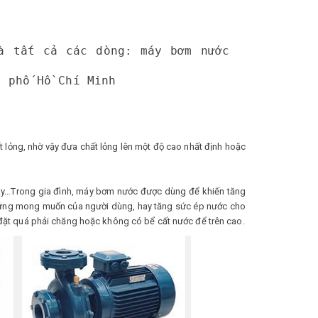
à tất cả các dòng: máy bơm nước
h phố Hồ Chí Minh
t lỏng, nhờ vậy đưa chất lỏng lên một độ cao nhất định hoặc
áy…Trong gia đình, máy bơm nước được dùng để khiến tăng
áp ứng mong muốn của người dùng, hay tăng sức ép nước cho
đặt quá phải chăng hoặc không có bể cất nước để trên cao.