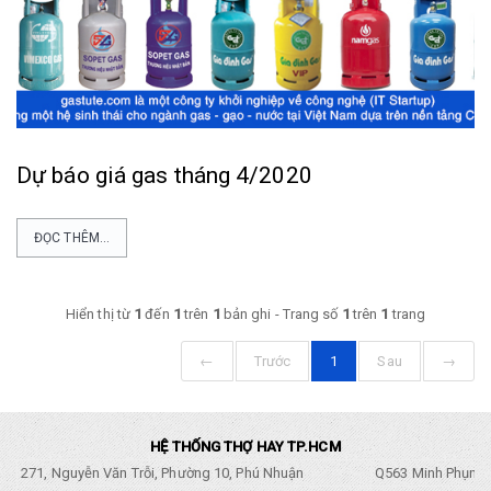
Dự báo giá gas tháng 4/2020
ĐỌC THÊM...
Hiển thị từ
1
đến
1
trên
1
bản ghi - Trang số
1
trên
1
trang
←
Trước
1
Sau
→
HỆ THỐNG THỢ HAY TP.HCM
271, Nguyễn Văn Trỗi, Phường 10, Phú Nhuận
Q563 Minh Phụng,