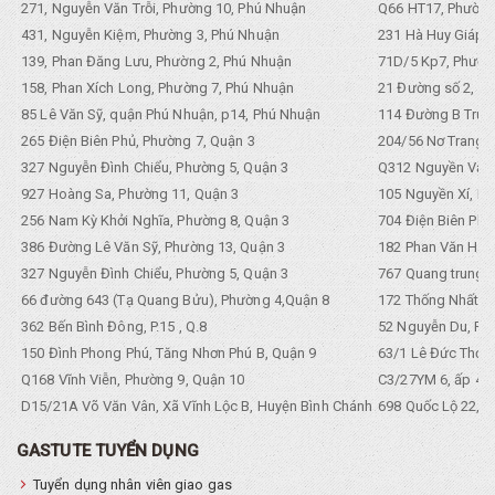
271, Nguyễn Văn Trỗi, Phường 10, Phú Nhuận
Q66 HT17, Phường
431, Nguyễn Kiệm, Phường 3, Phú Nhuận
231 Hà Huy Giáp, 
139, Phan Đăng Lưu, Phường 2, Phú Nhuận
71D/5 Kp7, Phường
158, Phan Xích Long, Phường 7, Phú Nhuận
21 Đường số 2, KP
85 Lê Văn Sỹ, quận Phú Nhuận, p14, Phú Nhuận
114 Đường B Trưng
265 Điện Biên Phủ, Phường 7, Quận 3
204/56 Nơ Trang L
327 Nguyễn Đình Chiểu, Phường 5, Quận 3
Q312 Nguyền Văn 
927 Hoàng Sa, Phường 11, Quận 3
105 Nguyền Xí, Ph
256 Nam Kỳ Khởi Nghĩa, Phường 8, Quận 3
704 Điện Biên Phũ 
386 Đường Lê Văn Sỹ, Phường 13, Quận 3
182 Phan Văn Hân,
327 Nguyễn Đình Chiểu, Phường 5, Quận 3
767 Quang trung, 
66 đường 643 (Tạ Quang Bửu), Phường 4,Quận 8
172 Thống Nhất. P
362 Bến Bình Đông, P.15 , Q.8
52 Nguyễn Du, Ph
150 Đình Phong Phú, Tăng Nhơn Phú B, Quận 9
63/1 Lê Đức Thọ, 
Q168 Vĩnh Viễn, Phường 9, Quận 10
C3/27YM 6, ấp 4, 
D15/21A Võ Văn Vân, Xã Vĩnh Lộc B, Huyện Bình Chánh
698 Quốc Lộ 22, Tổ
GASTUTE TUYỂN DỤNG
Tuyển dụng nhân viên giao gas