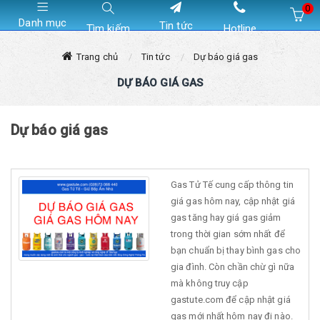
0
Danh mục
Tin tức
Tìm kiếm
Hotline
Hiện chưa có sản phẩm nào trong giỏ hàng của bạn
Trang chủ
Tin tức
Dự báo giá gas
DỰ BÁO GIÁ GAS
Dự báo giá gas
Gas Tử Tế cung cấp thông tin
giá gas hôm nay, cập nhật giá
gas tăng hay giá gas giảm
trong thời gian sớm nhất để
bạn chuẩn bị thay bình gas cho
gia đình. Còn chần chừ gì nữa
mà không truy cập
gastute.com để cập nhật giá
gas mới nhất hôm nay đi nào.