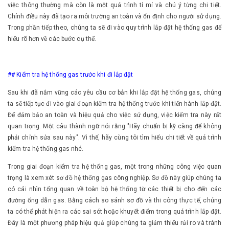
việc thông thường mà còn là một quá trình tỉ mỉ và chú ý từng chi tiết.
Chính điều này đã tạo ra môi trường an toàn và ổn định cho người sử dụng.
Trong phần tiếp theo, chúng ta sẽ đi vào quy trình lắp đặt hệ thống gas để
hiểu rõ hơn về các bước cụ thể.
## Kiểm tra hệ thống gas trước khi đi lắp đặt
Sau khi đã nắm vững các yêu cầu cơ bản khi lắp đặt hệ thống gas, chúng
ta sẽ tiếp tục đi vào giai đoạn kiểm tra hệ thống trước khi tiến hành lắp đặt.
Để đảm bảo an toàn và hiệu quả cho việc sử dụng, việc kiểm tra này rất
quan trọng. Một câu thành ngữ nói rằng "Hãy chuẩn bị kỹ càng để không
phải chỉnh sửa sau này". Vì thế, hãy cùng tôi tìm hiểu chi tiết về quá trình
kiểm tra hệ thống gas nhé.
Trong giai đoạn kiểm tra hệ thống gas, một trong những công việc quan
trọng là xem xét sơ đồ hệ thống gas công nghiệp. Sơ đồ này giúp chúng ta
có cái nhìn tổng quan về toàn bộ hệ thống từ các thiết bị cho đến các
đường ống dẫn gas. Bằng cách so sánh sơ đồ và thi công thực tế, chúng
ta có thể phát hiện ra các sai sót hoặc khuyết điểm trong quá trình lắp đặt.
Đây là một phương pháp hiệu quả giúp chúng ta giảm thiểu rủi ro và tránh