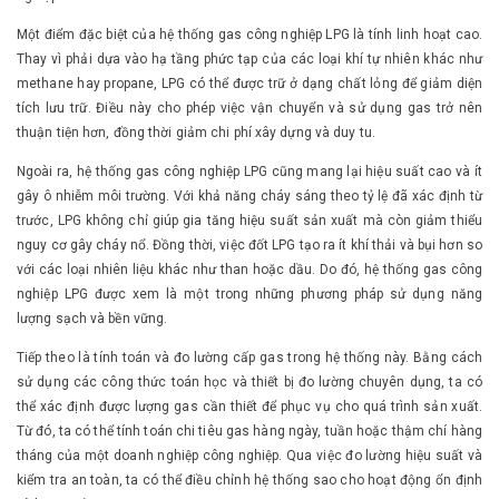
Một điểm đặc biệt của hệ thống gas công nghiệp LPG là tính linh hoạt cao.
Thay vì phải dựa vào hạ tầng phức tạp của các loại khí tự nhiên khác như
methane hay propane, LPG có thể được trữ ở dạng chất lỏng để giảm diện
tích lưu trữ. Điều này cho phép việc vận chuyển và sử dụng gas trở nên
thuận tiện hơn, đồng thời giảm chi phí xây dựng và duy tu.
Ngoài ra, hệ thống gas công nghiệp LPG cũng mang lại hiệu suất cao và ít
gây ô nhiễm môi trường. Với khả năng cháy sáng theo tỷ lệ đã xác định từ
trước, LPG không chỉ giúp gia tăng hiệu suất sản xuất mà còn giảm thiểu
nguy cơ gây cháy nổ. Đồng thời, việc đốt LPG tạo ra ít khí thải và bụi hơn so
với các loại nhiên liệu khác như than hoặc dầu. Do đó, hệ thống gas công
nghiệp LPG được xem là một trong những phương pháp sử dụng năng
lượng sạch và bền vững.
Tiếp theo là tính toán và đo lường cấp gas trong hệ thống này. Bằng cách
sử dụng các công thức toán học và thiết bị đo lường chuyên dụng, ta có
thể xác định được lượng gas cần thiết để phục vụ cho quá trình sản xuất.
Từ đó, ta có thể tính toán chi tiêu gas hàng ngày, tuần hoặc thậm chí hàng
tháng của một doanh nghiệp công nghiệp. Qua việc đo lường hiệu suất và
kiểm tra an toàn, ta có thể điều chỉnh hệ thống sao cho hoạt động ổn định