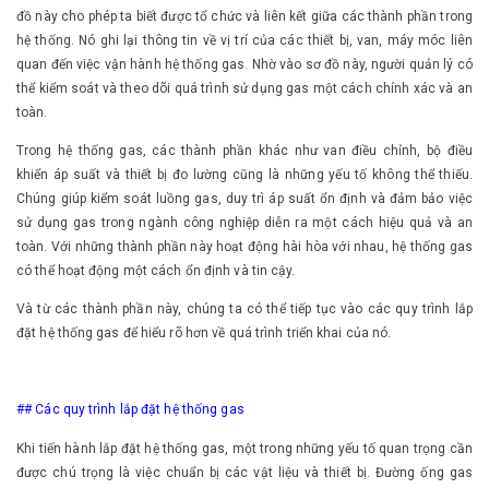
đồ này cho phép ta biết được tổ chức và liên kết giữa các thành phần trong
hệ thống. Nó ghi lại thông tin về vị trí của các thiết bị, van, máy móc liên
quan đến việc vận hành hệ thống gas. Nhờ vào sơ đồ này, người quản lý có
thể kiểm soát và theo dõi quá trình sử dụng gas một cách chính xác và an
toàn.
Trong hệ thống gas, các thành phần khác như van điều chỉnh, bộ điều
khiển áp suất và thiết bị đo lường cũng là những yếu tố không thể thiếu.
Chúng giúp kiểm soát luồng gas, duy trì áp suất ổn định và đảm bảo việc
sử dụng gas trong ngành công nghiệp diễn ra một cách hiệu quả và an
toàn. Với những thành phần này hoạt động hài hòa với nhau, hệ thống gas
có thể hoạt động một cách ổn định và tin cậy.
Và từ các thành phần này, chúng ta có thể tiếp tục vào các quy trình lắp
đặt hệ thống gas để hiểu rõ hơn về quá trình triển khai của nó.
## Các quy trình lắp đặt hệ thống gas
Khi tiến hành lắp đặt hệ thống gas, một trong những yếu tố quan trọng cần
được chú trọng là việc chuẩn bị các vật liệu và thiết bị. Đường ống gas