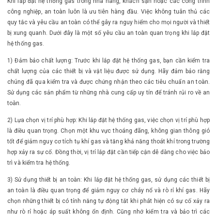
Khi lắp đặt hệ thống gas trong nhà hàng, khách sạn hoặc các công trình
công nghiệp, an toàn luôn là ưu tiên hàng đầu. Việc không tuân thủ các
quy tắc và yêu cầu an toàn có thể gây ra nguy hiểm cho mọi người và thiết
bị xung quanh. Dưới đây là một số yêu cầu an toàn quan trọng khi lắp đặt
hệ thống gas.
1) Đảm bảo chất lượng: Trước khi lắp đặt hệ thống gas, bạn cần kiểm tra
chất lượng của các thiết bị và vật liệu được sử dụng. Hãy đảm bảo rằng
chúng đã qua kiểm tra và được chứng nhận theo các tiêu chuẩn an toàn.
Sử dụng các sản phẩm từ những nhà cung cấp uy tín để tránh rủi ro về an
toàn.
2) Lựa chọn vị trí phù hợp: Khi lắp đặt hệ thống gas, việc chọn vị trí phù hợp
là điều quan trọng. Chọn một khu vực thoáng đãng, không gian thông gió
tốt để giảm nguy cơ tích tụ khí gas và tăng khả năng thoát khí trong trường
hợp xảy ra sự cố. Đồng thời, vị trí lắp đặt cần tiếp cận dễ dàng cho việc bảo
trì và kiểm tra hệ thống.
3) Sử dụng thiết bị an toàn: Khi lắp đặt hệ thống gas, sử dụng các thiết bị
an toàn là điều quan trọng để giảm nguy cơ cháy nổ và rò rỉ khí gas. Hãy
chọn những thiết bị có tính năng tự động tắt khi phát hiện có sự cố xảy ra
như rò rỉ hoặc áp suất không ổn định. Cũng nhớ kiểm tra và bảo trì các