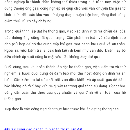
công nghiệp là thành phần không thể thiếu trong quá trình này. Việc sử
dụng đường ống gas công nghiệp sẽ giúp cho việc vận chuyển khí gas từ
bình chứa đến các khu vực sử dụng được thuận tiện hơn, đồng thời cũng
giảm thiểu rủi ro gây cháy nổ.
Trong quá trình lắp đặt hệ thống gas, việc xác định vị trí và chiều dài của
các đường ống cũng rất quan trọng. Cần phải tính toán và xác định sao
cho phù hợp để có thể cung cấp khí gas một cách hiệu quả và an toàn.
Ngoài ra, việc kiểm tra lại các linh kiện đi kèm như van điều khiển hay bộ
điều chỉnh áp suất cũng là một yêu cầu không được bỏ qua.
Cuối cùng, sau khi hoàn thành lắp đặt hệ thống gas, việc kiểm tra và thử
nghiệm là bước cuối cùng để đảm bảo mọi thứ hoạt động ổn định và an
toàn. Cần kiểm tra lại các kết nối, van điều khiển và áp suất gas để đảm
bảo không có rò rỉ hay vấn đề gì xảy ra trong quá trình sử dụng. Đồng thời,
cũng cần tuân thủ theo các quy chuẩn và qui định về an toàn của hệ
thống gas.
Tiếp theo là các công việc cần thực hiện trước khi lắp đặt hệ thống gas.
## Các công việc cần thực hiện trước khi lắp đặt