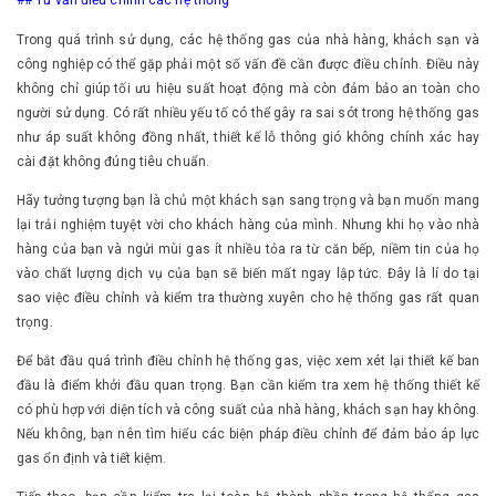
## Tư vấn điều chỉnh các hệ thống
Trong quá trình sử dụng, các hệ thống gas của nhà hàng, khách sạn và
công nghiệp có thể gặp phải một số vấn đề cần được điều chỉnh. Điều này
không chỉ giúp tối ưu hiệu suất hoạt động mà còn đảm bảo an toàn cho
người sử dụng. Có rất nhiều yếu tố có thể gây ra sai sót trong hệ thống gas
như áp suất không đồng nhất, thiết kế lỗ thông gió không chính xác hay
cài đặt không đúng tiêu chuẩn.
Hãy tưởng tượng bạn là chủ một khách sạn sang trọng và bạn muốn mang
lại trải nghiệm tuyệt vời cho khách hàng của mình. Nhưng khi họ vào nhà
hàng của bạn và ngửi mùi gas ít nhiều tỏa ra từ căn bếp, niềm tin của họ
vào chất lượng dịch vụ của bạn sẽ biến mất ngay lập tức. Đây là lí do tại
sao việc điều chỉnh và kiểm tra thường xuyên cho hệ thống gas rất quan
trọng.
Để bắt đầu quá trình điều chỉnh hệ thống gas, việc xem xét lại thiết kế ban
đầu là điểm khởi đầu quan trọng. Bạn cần kiểm tra xem hệ thống thiết kế
có phù hợp với diện tích và công suất của nhà hàng, khách sạn hay không.
Nếu không, bạn nên tìm hiểu các biện pháp điều chỉnh để đảm bảo áp lực
gas ổn định và tiết kiệm.