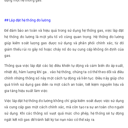
dựng một hệ thống gas.
## Lắp đặt hệ thống đo lường
Để đảm bảo an toàn và hiệu quả trong sử dụng hệ thống gas, việc lắp đặt
hệ thống đo lường là một yếu tố vô cùng quan trọng. Hệ thống đo lường
giúp kiểm soát lượng gas được sử dụng và phân phối chính xác, từ đó
giảm thiểu rủi ro gây nổ hoặc cháy nổ do sự cung cấp không ổn định của
gas.
Thông qua việc lắp đặt các bộ điều khiển tự động và cảm biến đo áp suất,
nhiệt độ, hàm lượng khí ga... vào hệ thống, chúng ta có thể theo dõi và điều
chỉnh những thông số này một cách tự động và liên tục. Điều này giúp cho
quá trình sử dụng gas diễn ra một cách an toàn, tiết kiệm nguyên liệu và
gia tăng hiệu suất làm việc.
Việc lắp đặt hệ thống đo lường không chỉ giúp kiểm soát được việc sử dụng
và cung cấp gas một cách chính xác, mà còn tạo ra sự an toàn cho người
sử dụng. Khi các thông số vượt quá mức cho phép, hệ thống sẽ tự động
ngắt kết nối gas để tránh bất kỳ tai nạn nào có thể xảy ra.