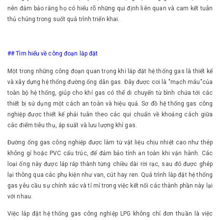
nên đảm bảo rằng họ có hiểu rõ những qui định liên quan và cam kết tuân
thủ chúng trong suốt quá trình triển khai.
## Tìm hiểu về công đoạn lắp đặt
Một trong những công đoạn quan trọng khi lắp đặt hệ thống gas là thiết kế
và xây dựng hệ thống đường ống dẫn gas. Đây được coi là "mạch máu"của
toàn bộ hệ thống, giúp cho khí gas có thể di chuyển từ bình chứa tới các
thiết bị sử dụng một cách an toàn và hiệu quả. Sơ đồ hệ thống gas công
nghiệp được thiết kế phải tuân theo các qui chuẩn về khoảng cách giữa
các điểm tiêu thụ, áp suất và lưu lượng khí gas.
Đường ống gas công nghiệp được làm từ vật liệu chịu nhiệt cao như thép
không gỉ hoặc PVC cấu trúc, để đảm bảo tính an toàn khi vận hành. Các
loại ống này được lắp ráp thành từng chiều dài rời rạc, sau đó được ghép
lại thông qua các phụ kiện như van, cút hay ren. Quá trình lắp đặt hệ thống
gas yêu cầu sự chính xác và tỉ mỉ trong việc kết nối các thành phần này lại
với nhau.
Việc lắp đặt hệ thống gas công nghiệp LPG không chỉ đơn thuần là việc