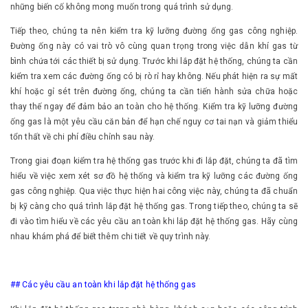
những biến cố không mong muốn trong quá trình sử dụng.
Tiếp theo, chúng ta nên kiểm tra kỹ lưỡng đường ống gas công nghiệp.
Đường ống này có vai trò vô cùng quan trọng trong việc dẫn khí gas từ
bình chứa tới các thiết bị sử dụng. Trước khi lắp đặt hệ thống, chúng ta cần
kiểm tra xem các đường ống có bị rò rỉ hay không. Nếu phát hiện ra sự mất
khí hoặc gỉ sét trên đường ống, chúng ta cần tiến hành sửa chữa hoặc
thay thế ngay để đảm bảo an toàn cho hệ thống. Kiểm tra kỹ lưỡng đường
ống gas là một yêu cầu căn bản để hạn chế nguy cơ tai nạn và giảm thiểu
tổn thất về chi phí điều chỉnh sau này.
Trong giai đoạn kiểm tra hệ thống gas trước khi đi lắp đặt, chúng ta đã tìm
hiểu về việc xem xét sơ đồ hệ thống và kiểm tra kỹ lưỡng các đường ống
gas công nghiệp. Qua việc thực hiện hai công việc này, chúng ta đã chuẩn
bị kỹ càng cho quá trình lắp đặt hệ thống gas. Trong tiếp theo, chúng ta sẽ
đi vào tìm hiểu về các yêu cầu an toàn khi lắp đặt hệ thống gas. Hãy cùng
nhau khám phá để biết thêm chi tiết về quy trình này.
## Các yêu cầu an toàn khi lắp đặt hệ thống gas