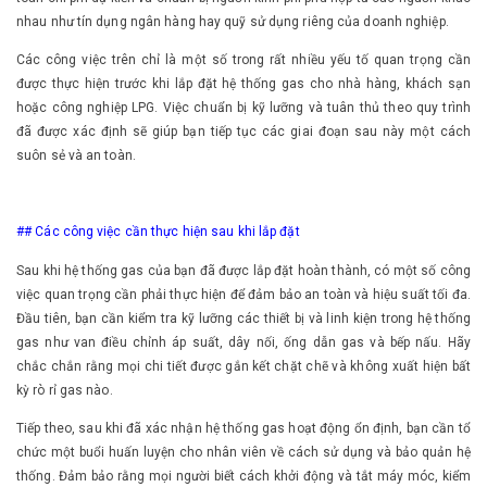
nhau như tín dụng ngân hàng hay quỹ sử dụng riêng của doanh nghiệp.
Các công việc trên chỉ là một số trong rất nhiều yếu tố quan trọng cần
được thực hiện trước khi lắp đặt hệ thống gas cho nhà hàng, khách sạn
hoặc công nghiệp LPG. Việc chuẩn bị kỹ lưỡng và tuân thủ theo quy trình
đã được xác định sẽ giúp bạn tiếp tục các giai đoạn sau này một cách
suôn sẻ và an toàn.
## Các công việc cần thực hiện sau khi lắp đặt
Sau khi hệ thống gas của bạn đã được lắp đặt hoàn thành, có một số công
việc quan trọng cần phải thực hiện để đảm bảo an toàn và hiệu suất tối đa.
Đầu tiên, bạn cần kiểm tra kỹ lưỡng các thiết bị và linh kiện trong hệ thống
gas như van điều chỉnh áp suất, dây nối, ống dẫn gas và bếp nấu. Hãy
chắc chắn rằng mọi chi tiết được gắn kết chặt chẽ và không xuất hiện bất
kỳ rò rỉ gas nào.
Tiếp theo, sau khi đã xác nhận hệ thống gas hoạt động ổn định, bạn cần tổ
chức một buổi huấn luyện cho nhân viên về cách sử dụng và bảo quản hệ
thống. Đảm bảo rằng mọi người biết cách khởi động và tắt máy móc, kiểm