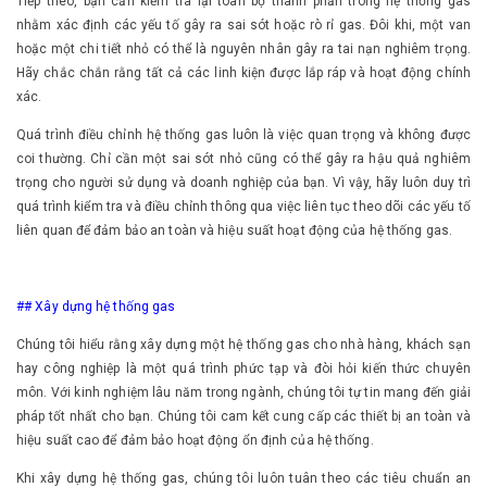
Tiếp theo, bạn cần kiểm tra lại toàn bộ thành phần trong hệ thống gas
nhằm xác định các yếu tố gây ra sai sót hoặc rò rỉ gas. Đôi khi, một van
hoặc một chi tiết nhỏ có thể là nguyên nhân gây ra tai nạn nghiêm trọng.
Hãy chắc chắn rằng tất cả các linh kiện được lắp ráp và hoạt động chính
xác.
Quá trình điều chỉnh hệ thống gas luôn là việc quan trọng và không được
coi thường. Chỉ cần một sai sót nhỏ cũng có thể gây ra hậu quả nghiêm
trọng cho người sử dụng và doanh nghiệp của bạn. Vì vậy, hãy luôn duy trì
quá trình kiểm tra và điều chỉnh thông qua việc liên tục theo dõi các yếu tố
liên quan để đảm bảo an toàn và hiệu suất hoạt động của hệ thống gas.
## Xây dựng hệ thống gas
Chúng tôi hiểu rằng xây dựng một hệ thống gas cho nhà hàng, khách sạn
hay công nghiệp là một quá trình phức tạp và đòi hỏi kiến thức chuyên
môn. Với kinh nghiệm lâu năm trong ngành, chúng tôi tự tin mang đến giải
pháp tốt nhất cho bạn. Chúng tôi cam kết cung cấp các thiết bị an toàn và
hiệu suất cao để đảm bảo hoạt động ổn định của hệ thống.
Khi xây dựng hệ thống gas, chúng tôi luôn tuân theo các tiêu chuẩn an