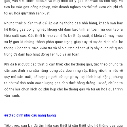
gas, van điều khiển áp suất và máy móc xử lý gas. Nhờ vào sự linh hoạt và
tiện lợi của gas công nghiệp, các doanh nghiệp có thể tiết kiệm chi phí và
tối ưu hoá quy trình sản xuất.
Những thiết bị cần thiết để lắp đặt hệ thống gas nhà hàng, khách sạn hay
hệ thống gas công nghiệp không chỉ đảm bảo tính an toàn mà còn tạo ra
hiệu suất cao. Các thiết bị như van điều khiển áp suất, ổ khóa và máy móc
xử lý gas là những thành phần quan trọng giúp duy trì sự ổn định của hệ
thống. Đồng thời, việc kiểm tra và bảo dưỡng các thiết bị này cũng rất quan
trọng để đảm bảo hoạt động liên tục và an toàn.
Khi đã biết được các thiết bị cần thiết cho hệ thống gas, tiếp theo chúng ta
cần xác định nhu cầu năng lượng của doanh nghiệp. Bằng việc tìm hiểu về
quy mô sản xuất, số lượng người sử dụng hay loại hình hoạt động, chúng
ta có thể tính toán được lượng gas cần thiết hàng tháng. Từ đó, chúng ta
có thể lựa chọn kích cỡ phù hợp cho hệ thống gas và tối ưu hoá quá trình
vận hành.
## Xác định nhu cầu năng lượng
Tiếp theo, sau khi đã tìm hiểu các thiết bị cần thiết cho hệ thống gas của