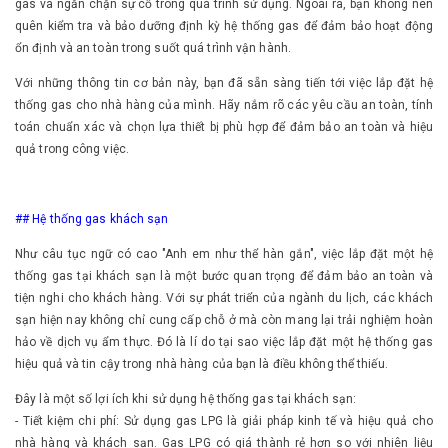
gas và ngăn chặn sự cố trong quá trình sử dụng. Ngoài ra, bạn không nên
quên kiểm tra và bảo dưỡng định kỳ hệ thống gas để đảm bảo hoạt động
ổn định và an toàn trong suốt quá trình vận hành.
Với những thông tin cơ bản này, bạn đã sẵn sàng tiến tới việc lắp đặt hệ
thống gas cho nhà hàng của mình. Hãy nắm rõ các yêu cầu an toàn, tính
toán chuẩn xác và chọn lựa thiết bị phù hợp để đảm bảo an toàn và hiệu
quả trong công việc.
## Hệ thống gas khách sạn
Như câu tục ngữ có cao "Anh em như thể hàn gắn", việc lắp đặt một hệ
thống gas tại khách sạn là một bước quan trọng để đảm bảo an toàn và
tiện nghi cho khách hàng. Với sự phát triển của ngành du lịch, các khách
sạn hiện nay không chỉ cung cấp chỗ ở mà còn mang lại trải nghiệm hoàn
hảo về dịch vụ ẩm thực. Đó là lí do tại sao việc lắp đặt một hệ thống gas
hiệu quả và tin cậy trong nhà hàng của bạn là điều không thể thiếu.
Đây là một số lợi ích khi sử dụng hệ thống gas tại khách sạn:
- Tiết kiệm chi phí: Sử dụng gas LPG là giải pháp kinh tế và hiệu quả cho
nhà hàng và khách sạn. Gas LPG có giá thành rẻ hơn so với nhiên liệu