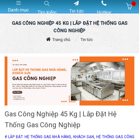
0
Danh mục
Tin tức
Tìm kiếm
Hotline
Hiện chưa có sản phẩm nào trong giỏ hàng của bạn
GAS CÔNG NGHIỆP 45 KG | LẮP ĐẶT HỆ THỐNG GAS
CÔNG NGHIỆP
Trang chủ
Tin tức
Gas Công Nghiệp 45 Kg | Lắp Đặt Hệ
Thống Gas Công Nghiệp
# LẮP ĐẶT HỆ THỐNG GAS NHÀ HÀNG, KHÁCH SẠN, HỆ THỐNG GAS CÔNG