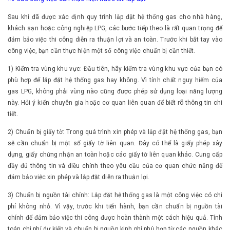
Sau khi đã được xác định quy trình lắp đặt hệ thống gas cho nhà hàng,
khách sạn hoặc công nghiệp LPG, các bước tiếp theo là rất quan trọng để
đảm bảo việc thi công diễn ra thuận lợi và an toàn. Trước khi bắt tay vào
công việc, bạn cần thực hiện một số công việc chuẩn bị cần thiết.
1) Kiểm tra vùng khu vực: Đầu tiên, hãy kiểm tra vùng khu vực của bạn có
phù hợp để lắp đặt hệ thống gas hay không. Vì tính chất nguy hiểm của
gas LPG, không phải vùng nào cũng được phép sử dụng loại năng lượng
này. Hỏi ý kiến chuyên gia hoặc cơ quan liên quan để biết rõ thông tin chi
tiết.
2) Chuẩn bị giấy tờ: Trong quá trình xin phép và lắp đặt hệ thống gas, bạn
sẽ cần chuẩn bị một số giấy tờ liên quan. Đây có thể là giấy phép xây
dựng, giấy chứng nhận an toàn hoặc các giấy tờ liên quan khác. Cung cấp
đầy đủ thông tin và điều chỉnh theo yêu cầu của cơ quan chức năng để
đảm bảo việc xin phép và lắp đặt diễn ra thuận lợi.
3) Chuẩn bị nguồn tài chính: Lắp đặt hệ thống gas là một công việc có chi
phí không nhỏ. Vì vậy, trước khi tiến hành, bạn cần chuẩn bị nguồn tài
chính để đảm bảo việc thi công được hoàn thành một cách hiệu quả. Tính
toán chi phí dự kiến ​​và chuẩn bị nguồn kinh phí phù hợp từ các nguồn khác