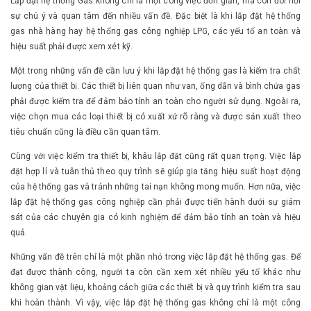
Lắp đặt hệ thống Gas không chỉ là một công việc đơn giản, mà còn đòi hỏi
sự chú ý và quan tâm đến nhiều vấn đề. Đặc biệt là khi lắp đặt hệ thống
gas nhà hàng hay hệ thống gas công nghiệp LPG, các yếu tố an toàn và
hiệu suất phải được xem xét kỹ.
Một trong những vấn đề cần lưu ý khi lắp đặt hệ thống gas là kiểm tra chất
lượng của thiết bị. Các thiết bị liên quan như van, ống dẫn và bình chứa gas
phải được kiểm tra để đảm bảo tính an toàn cho người sử dụng. Ngoài ra,
việc chọn mua các loại thiết bị có xuất xứ rõ ràng và được sản xuất theo
tiêu chuẩn cũng là điều cần quan tâm.
Cùng với việc kiểm tra thiết bị, khâu lắp đặt cũng rất quan trọng. Việc lắp
đặt hợp lí và tuân thủ theo quy trình sẽ giúp gia tăng hiệu suất hoạt động
của hệ thống gas và tránh những tai nạn không mong muốn. Hơn nữa, việc
lắp đặt hệ thống gas công nghiệp cần phải được tiến hành dưới sự giám
sát của các chuyên gia có kinh nghiệm để đảm bảo tính an toàn và hiệu
quả.
Những vấn đề trên chỉ là một phần nhỏ trong việc lắp đặt hệ thống gas. Để
đạt được thành công, người ta còn cần xem xét nhiều yếu tố khác như
không gian vật liệu, khoảng cách giữa các thiết bị và quy trình kiểm tra sau
khi hoàn thành. Vì vậy, việc lắp đặt hệ thống gas không chỉ là một công