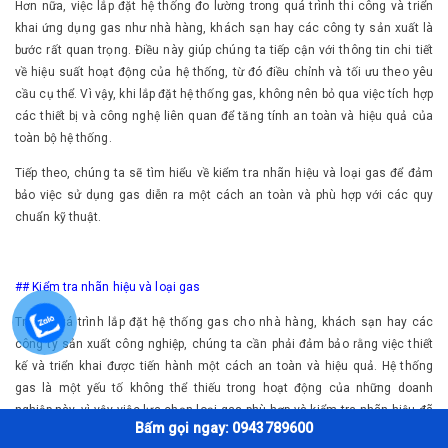
Hơn nữa, việc lắp đặt hệ thống đo lường trong quá trình thi công và triển
khai ứng dụng gas như nhà hàng, khách sạn hay các công ty sản xuất là
bước rất quan trọng. Điều này giúp chúng ta tiếp cận với thông tin chi tiết
về hiệu suất hoạt động của hệ thống, từ đó điều chỉnh và tối ưu theo yêu
cầu cụ thể. Vì vậy, khi lắp đặt hệ thống gas, không nên bỏ qua việc tích hợp
các thiết bị và công nghệ liên quan để tăng tính an toàn và hiệu quả của
toàn bộ hệ thống.
Tiếp theo, chúng ta sẽ tìm hiểu về kiểm tra nhãn hiệu và loại gas để đảm
bảo việc sử dụng gas diễn ra một cách an toàn và phù hợp với các quy
chuẩn kỹ thuật.
## Kiểm tra nhãn hiệu và loại gas
Trong quá trình lắp đặt hệ thống gas cho nhà hàng, khách sạn hay các
công ty sản xuất công nghiệp, chúng ta cần phải đảm bảo rằng việc thiết
kế và triển khai được tiến hành một cách an toàn và hiệu quả. Hệ thống
gas là một yếu tố không thể thiếu trong hoạt động của những doanh
nghiệp này, vì vậy việc lựa chọn loại gas phù hợp và kiểm tra nhãn hiệu đã
Bấm gọi ngay: 0943789600
trở thành một vấn đề quan trọng.