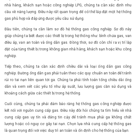
nhà hàng, khách sạn hoặc công nghiệp LPG, chúng ta cần xác định nhu
cầu về năng lượng. Điều này rất quan trọng để có thể lắp đặt một hệ thống
gas phù hợp và đáp ứng được yêu cầu sử dụng.
Đầu tiên, chúng ta cần làm sơ đồ hệ thống gas công nghiệp. Sơ đồ này
giúp chúng ta biết được các thiết bị trong hệ thống như: bình chứa gas, van
điều áp, van an toàn và ống dẫn gas. Đồng thời, sơ đồ còn chỉ ra vị trí lắp
đặt của từng thiết bị trong không gian nhà hàng, khách sạn hoặc khu công
nghiệp.
Tiếp theo, chúng ta cần xác định chiều dài và loại ống dẫn gas công
nghiệp. Đường ống dẫn gas phải tuân theo các quy chuẩn an toàn để tránh
rủi ro tai nạn liên quan tới ga. Chúng ta phải tính toán tổng chiều dài ống
dẫn và xem xét các yếu tố như áp suất, lưu lượng gas cần sử dụng và
khoảng cách giữa các thiết bị trong hệ thống.
Cuối cùng, chúng ta phải đảm bảo rằng hệ thống gas công nghiệp được
kết nối với nguồn cung cấp gas. Điều này đòi hỏi chúng ta tìm hiểu về nhà
cung cấp gas uy tín và đáng tin cậy để tránh mua phải ga không chất
lượng hoặc có nguy cơ gây tai nạn. Chọn lựa nhà cung cấp hệ thống gas
là quan trọng đối với việc duy trì an toàn và ổn định cho hệ thống của bạn.