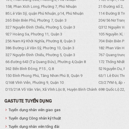
158, Phan Xích Long, Phường 7, Phú Nhuận
21 Đường số 2, KP
85 Lê Văn Sỹ, quận Phú Nhuận, p14, Phú Nhuận
114 Đường B Trưng
265 Điện Biên Phủ, Phường 7, Quận 3
204/56 Nơ Trang L
327 Nguyễn Đình Chiểu, Phường 5, Quận 3
Q312 Nguyền Văn 
927 Hoàng Sa, Phường 11, Quận 3
105 Nguyền Xí, Ph
256 Nam Kỳ Khởi Nghĩa, Phường 8, Quận 3
704 Điện Biên Phũ 
386 Đường Lê Văn Sỹ, Phường 13, Quận 3
182 Phan Văn Hân,
327 Nguyễn Đình Chiểu, Phường 5, Quận 3
767 Quang trung, 
66 đường 643 (Tạ Quang Bửu), Phường 4,Quận 8
172 Thống Nhất. P
362 Bến Bình Đông, P.15 , Q.8
52 Nguyễn Du, Ph
150 Đình Phong Phú, Tăng Nhơn Phú B, Quận 9
63/1 Lê Đức Thọ, 
Q168 Vĩnh Viễn, Phường 9, Quận 10
C3/27YM 6, ấp 4, 
D15/21A Võ Văn Vân, Xã Vĩnh Lộc B, Huyện Bình Chánh
698 Quốc Lộ 22, Tổ
GASTUTE TUYỂN DỤNG
Tuyển dụng nhân viên giao gas
Tuyển dụng Công nhân kỹ thuật
Tuyển dụng nhân viên tổng đài