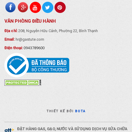
VĂN PHÒNG ĐIỀU HÀNH
Địa chỉ:
208, Nguyễn Hữu Cảnh, Phường 22, Bình Thạnh
Email:
hr@gastute.com
Điện thoại:
0943789600
THIẾT KẾ BỞI
BOTA
ĐẶT HÀNG GAS, GẠO, NƯỚC VÀ SỬ DỤNG DỊCH VỤ SỬA CHỮA