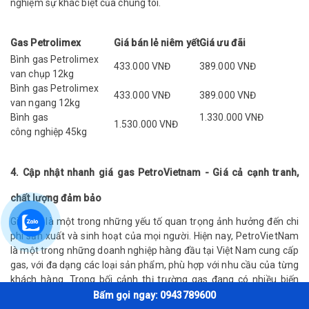
nghiệm sự khác biệt của chúng tôi.
Gas Petrolimex
Giá bán lẻ niêm yết
Giá ưu đãi
Bình gas Petrolimex
433.000 VNĐ
389.000 VNĐ
van chụp 12kg
Bình gas Petrolimex
433.000
VNĐ
389.000
VNĐ
van ngang 12kg
Bình gas
1.330.000 VNĐ
1.530.000 VNĐ
công nghiệp 45kg
4. Cập nhật nhanh giá gas PetroVietnam - Giá cả cạnh tranh,
chất lượng đảm bảo
Giá gas là một trong những yếu tố quan trọng ảnh hưởng đến chi
phí sản xuất và sinh hoạt của mọi người. Hiện nay, PetroVietNam
là một trong những doanh nghiệp hàng đầu tại Việt Nam cung cấp
gas, với đa dạng các loại sản phẩm, phù hợp với nhu cầu của từng
khách hàng. Trong bối cảnh thị trường gas đang có nhiều biến
động, việc cập nhật giá gas PetroVietNam thường xuyên là rất
Bấm gọi ngay: 0943789600
cần thiết để người tiêu dùng có thể lựa chọn sản phẩm phù hợp