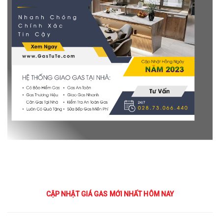
CẬP NHẬT GIÁ GAS MỚI NHẤT HÔM NAY