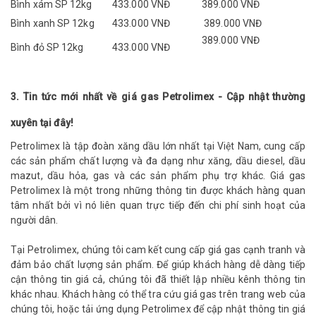
Bình xám SP 12kg
433.000 VNĐ
389.000 VNĐ
Bình xanh SP 12kg
433.000
VNĐ
389.000
VNĐ
389.000 VNĐ
Bình đỏ SP 12kg
433.000
VNĐ
3. Tin tức mới nhất về giá gas Petrolimex - Cập nhật thường
xuyên tại đây!
Petrolimex là tập đoàn xăng dầu lớn nhất tại Việt Nam, cung cấp
các sản phẩm chất lượng và đa dạng như xăng, dầu diesel, dầu
mazut, dầu hỏa, gas và các sản phẩm phụ trợ khác. Giá gas
Petrolimex là một trong những thông tin được khách hàng quan
tâm nhất bởi vì nó liên quan trực tiếp đến chi phí sinh hoạt của
người dân.
Tại Petrolimex, chúng tôi cam kết cung cấp giá gas cạnh tranh và
đảm bảo chất lượng sản phẩm. Để giúp khách hàng dễ dàng tiếp
cận thông tin giá cả, chúng tôi đã thiết lập nhiều kênh thông tin
khác nhau. Khách hàng có thể tra cứu giá gas trên trang web của
chúng tôi, hoặc tải ứng dụng Petrolimex để cập nhật thông tin giá