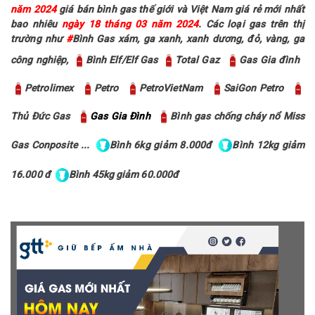
năm 2024
giá bán bình gas thế giới và Việt Nam giá rẻ mới nhất
bao nhiêu
ngày 18 tháng 03 năm 2024
. Các loại gas trên thị
trường như
#
Bình Gas xám, ga xanh, xanh dương, đỏ, vàng, ga
công nghiệp,
Bình Elf/Elf Gas
Total Gaz
Gas Gia đình
Petrolimex
Petro
PetroVietNam
SaiGon Petro
Thủ Đức Gas
Gas Gia Đình
Bình gas chống cháy nổ Miss
Gas Conposite ...
Bình 6kg giảm 8.000đ
Bình 12kg giảm
16.000 đ
Bình 45kg giảm 60.000đ