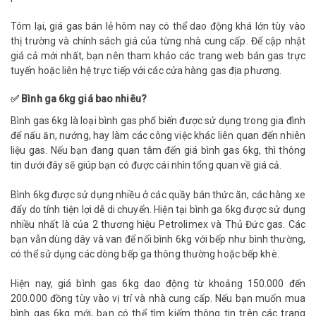
Tóm lại, giá gas bán lẻ hôm nay có thể dao động khá lớn tùy vào
thị trường và chính sách giá của từng nhà cung cấp. Để cập nhật
giá cả mới nhất, bạn nên tham khảo các trang web bán gas trực
tuyến hoặc liên hệ trực tiếp với các cửa hàng gas địa phương.
✅ Bình ga 6kg giá bao nhiêu?
Bình gas 6kg là loại bình gas phổ biến được sử dụng trong gia đình
để nấu ăn, nướng, hay làm các công việc khác liên quan đến nhiên
liệu gas. Nếu bạn đang quan tâm đến giá bình gas 6kg, thì thông
tin dưới đây sẽ giúp bạn có được cái nhìn tổng quan về giá cả.
Bình 6kg được sử dụng nhiều ở các quầy bán thức ăn, các hàng xe
đẩy do tính tiện lợi dễ di chuyển. Hiện tại bình ga 6kg được sử dụng
nhiều nhất là của 2 thương hiệu Petrolimex và Thủ Đức gas. Các
bạn vẫn dùng dây và van để nối bình 6kg với bếp như bình thường,
có thể sử dụng các dòng bếp ga thông thường hoặc bếp khè.
Hiện nay, giá bình gas 6kg dao động từ khoảng 150.000 đến
200.000 đồng tùy vào vị trí và nhà cung cấp. Nếu bạn muốn mua
bình gas 6kg mới, bạn có thể tìm kiếm thông tin trên các trang