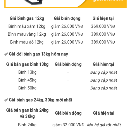
Giá bình gas 12kg
Giá biến động
Giá hiện tại
Bình màu xám 12kg
giảm 26.000 VNĐ
369.000 VNĐ
Bình màu vàng 12kg
giảm 26.000 VNĐ
389.000 VNĐ
Bình màu đỏ 12kg
giảm 26.000 VNĐ
389.000 VNĐ
✅ Giá đổi bình gas 13kg hôm nay
Giá bán gas bình 13kg
Giá biến động
Giá hiện tại
Bình 13kg
–
Đang cập nhật
Bình 45kg
–
Đang cập nhật
Bình 50kg
–
Đang cập nhật
✅ Giá bình gas 24kg, 30kg mới nhất
Giá bán gas bình 24kg
Giá biến động
Giá hiện tại
và 30kg
Bình 24kg
giảm 32.000 VNĐ
liên hệ giá tốt nhất