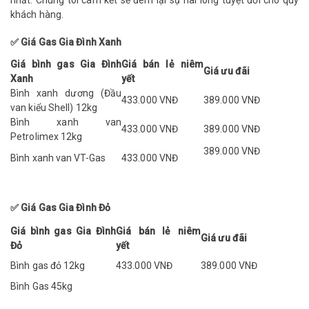
nhất. Chúng tôi cam kết sẽ đem lại sự hài lòng tuyệt đối cho quý
khách hàng.
✅ Giá Gas Gia Đình Xanh
Giá bình gas Gia Đình
Giá bán lẻ niêm
Giá ưu đãi
Xanh
yết
Bình xanh dương (Đầu
433.000 VNĐ
389.000 VNĐ
van kiểu Shell) 12kg
Bình xanh van
433
.000
VNĐ
389.000
VNĐ
Petrolimex 12kg
389.000 VNĐ
Bình xanh van VT-Gas
433
.000
VNĐ
✅ Giá Gas Gia Đình Đỏ
Giá bình gas Gia Đình
Giá bán lẻ niêm
Giá ưu đãi
Đỏ
yết
Bình gas đỏ 12kg
433.000 VNĐ
389.000 VNĐ
Bình Gas 45kg