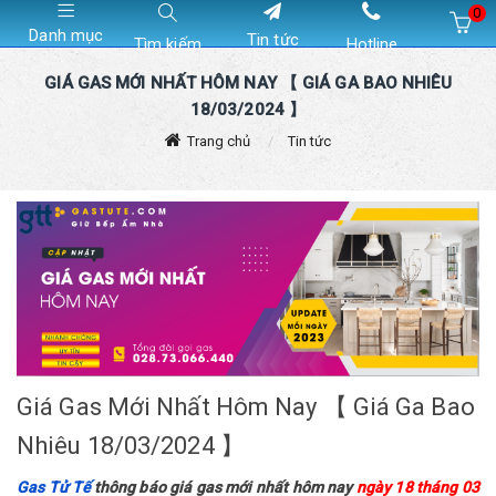
0
Danh mục
Tin tức
Tìm kiếm
Hotline
Hiện chưa có sản phẩm nào trong giỏ hàng của bạn
GIÁ GAS MỚI NHẤT HÔM NAY 【 GIÁ GA BAO NHIÊU
18/03/2024 】
Trang chủ
Tin tức
Giá Gas Mới Nhất Hôm Nay 【 Giá Ga Bao
Nhiêu 18/03/2024 】
Gas Tử Tế
thông báo giá gas mới nhất hôm nay
ngày 18 tháng 03