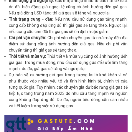
Biến động giá ngoại tệ:
Gas được nhập khẩu từ các nước khác,
do đó, biến động giá ngoại tệ cũng có ảnh hưởng đến giá gas.
Nếu giá đồng USD tăng thì giá gas sẽ tăng và ngược lại.
Tình trạng cung - cầu:
Nếu nhu cầu sử dụng gas tăng mạnh,
cung cấp không đáp ứng đủ thì giá gas sẽ tăng theo. Ngược lại,
nếu cung cầu cân đối thì giá gas sẽ ổn định hoặc giảm.
Chi phí vận chuyển:
Chi phí vận chuyển gas từ nhà máy đến địa
điểm sử dụng cũng ảnh hưởng đến giá gas. Nếu chi phí vận
chuyển tăng thì giá gas sẽ tăng theo.
Thời tiết và mùa vụ:
Thời tiết và mùa vụ cũng có ảnh hưởng đến
giá gas. Trong mùa đông, nhu cầu sử dụng gas để sưởi ấm tăng
mạnh, do đó, giá gas sẽ tăng và ngược lại.
Dự báo về xu hướng giá gas trong tương lai là khó khăn vì nó
phụ thuộc vào nhiều yếu tố và tình hình kinh tế, chính trị của
từng quốc gia. Tuy nhiên, các chuyên gia dự báo rằng giá gas sẽ
tiếp tục tăng trong năm 2023 do nhu cầu tăng mạnh và nguồn
cung không đáp ứng đủ. Do đó, người tiêu dùng cần cân nhắc
và tiết kiệm trong việc sử dụng gas.