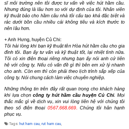
sĩ môi trường nên tôi được tư vấn về việc hút hầm cầu. 
Nhưng đúng là lâu hơn so với dự định của tôi. Nhân viên 
kỹ thuật bảo cho hầm câu nhà tôi cấu tạo khá đặc biệt và 
rác dưới bồn cầu nhiều cái không tiêu và kích thước to 
nên lâu hơn.
+ Anh Hưng, huyện Củ Chi:
Tôi hài lòng khi bạn kỹ thuật tên Hòa hút hầm cầu cho gia 
đình tôi. Bạn ấy tư vấn và kỹ thuật tốt, lại nhiệt tình nữa. 
Tôi có xin điện thoại riêng nhưng bạn ấy nói anh cứ liên 
hệ với công ty. Nếu có vấn đề gì thì bên em xử lý nhanh 
cho anh. Còn em thì còn phải theo lịch trình sắp xếp của 
công ty. Nói chung cách làm việc chuyên nghiệp.
Những thông tin trên đây rất quan trọng cho khách hàng 
khi lựa chọn 
công ty hút hầm cầu huyện Củ Chi
. Mọi 
thắc mắc gì về dịch vụ, xin vui lòng liên hệ với chúng tôi 
theo số điện thoại 
0567.668.669.
 Chúng tôi hân hạnh 
phục vụ. 
Tags:
hut ham cau
,
rut ham cau
,