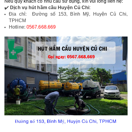
Nếu quý khách có nhu cầu sử dụng, xin vui lòng liên hệ:
✔️ 
Dịch vụ hút hầm cầu Huyện Củ Chi
:
Địa chỉ:  Đường số 153, Bình Mỹ, Huyện Củ Chi, 
TPHCM
Hotline: 
0567.668.669