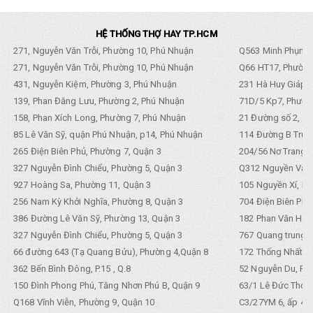
HỆ THỐNG THỢ HAY TP.HCM
271, Nguyễn Văn Trỗi, Phường 10, Phú Nhuận
Q563 Minh Phụng,
271, Nguyễn Văn Trỗi, Phường 10, Phú Nhuận
Q66 HT17, Phường
431, Nguyễn Kiệm, Phường 3, Phú Nhuận
231 Hà Huy Giáp, 
139, Phan Đăng Lưu, Phường 2, Phú Nhuận
71D/5 Kp7, Phường
158, Phan Xích Long, Phường 7, Phú Nhuận
21 Đường số 2, KP
85 Lê Văn Sỹ, quận Phú Nhuận, p14, Phú Nhuận
114 Đường B Trưng
265 Điện Biên Phủ, Phường 7, Quận 3
204/56 Nơ Trang L
327 Nguyễn Đình Chiểu, Phường 5, Quận 3
Q312 Nguyền Văn 
927 Hoàng Sa, Phường 11, Quận 3
105 Nguyền Xí, Ph
256 Nam Kỳ Khởi Nghĩa, Phường 8, Quận 3
704 Điện Biên Phũ 
386 Đường Lê Văn Sỹ, Phường 13, Quận 3
182 Phan Văn Hân,
327 Nguyễn Đình Chiểu, Phường 5, Quận 3
767 Quang trung, 
66 đường 643 (Tạ Quang Bửu), Phường 4,Quận 8
172 Thống Nhất. P
362 Bến Bình Đông, P.15 , Q.8
52 Nguyễn Du, Ph
150 Đình Phong Phú, Tăng Nhơn Phú B, Quận 9
63/1 Lê Đức Thọ, 
Q168 Vĩnh Viễn, Phường 9, Quận 10
C3/27YM 6, ấp 4, 