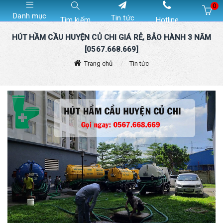
0
Danh mục
Tin tức
Tìm kiếm
Hotline
Hiện chưa có sản phẩm nào trong giỏ hàng của bạn
HÚT HẦM CẦU HUYỆN CỦ CHI GIÁ RẺ, BẢO HÀNH 3 NĂM
[0567.668.669]
Trang chủ
Tin tức