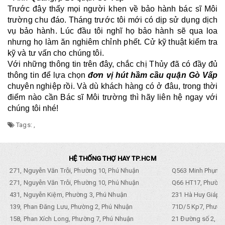
Trước đây thấy mọi người khen về bảo hành bác sĩ Môi 
trường chu đáo. Tháng trước tôi mới có dịp sử dụng dịch 
vụ bảo hành. Lúc đầu tôi nghĩ họ bảo hành sẽ qua loa 
nhưng họ làm ăn nghiêm chỉnh phết. Cử kỹ thuật kiểm tra 
kỹ và tư vấn cho chúng tôi.
Với những thông tin trên đây, chắc chị Thủy đã có đầy đủ 
thông tin để lựa chọn 
đơn vị hút hầm cầu quận Gò Vấp
chuyên nghiệp rồi. Và dù khách hàng có ở đâu, trong thời 
điểm nào cần Bác sĩ Môi trường thì hãy liên hệ ngay với 
chúng tôi nhé!
Tags:
,
HỆ THỐNG THỢ HAY TP.HCM
271, Nguyễn Văn Trỗi, Phường 10, Phú Nhuận
Q563 Minh Phụng,
271, Nguyễn Văn Trỗi, Phường 10, Phú Nhuận
Q66 HT17, Phường
431, Nguyễn Kiệm, Phường 3, Phú Nhuận
231 Hà Huy Giáp, 
139, Phan Đăng Lưu, Phường 2, Phú Nhuận
71D/5 Kp7, Phường
158, Phan Xích Long, Phường 7, Phú Nhuận
21 Đường số 2, KP