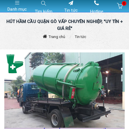
0
Danh mục
Tin tức
Tìm kiếm
Hotline
Hiện chưa có sản phẩm nào trong giỏ hàng của bạn
HÚT HẦM CẦU QUẬN GÒ VẤP CHUYÊN NGHIỆP, "UY TÍN +
GIÁ RẺ"
Trang chủ
Tin tức