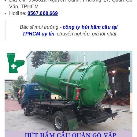
Vấp, TPHCM
Hotline: 
0567.668.669
Bác sĩ môi trường - 
công ty hút hầm cầu tại 
TPHCM uy tín
, chuyên nghiệp, giá tốt nhất