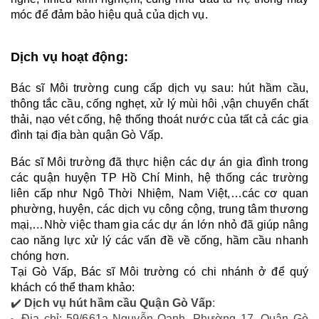
móc để đảm bảo hiệu quả của dịch vụ.
Dịch vụ hoạt động:
Bác sĩ Môi trường cung cấp dịch vụ sau: hút hầm cầu, 
thông tắc cầu, cống nghẹt, xử lý mùi hôi ,vận chuyển chất 
thải, nạo vét cống, hệ thống thoát nước của tất cả các gia 
đình tại địa bàn quận Gò Vấp. 
Bác sĩ Môi trường đã thực hiện các dự án gia đình trong 
các quận huyện TP Hồ Chí Minh, hệ thống các trường 
liên cấp như Ngô Thời Nhiệm, Nam Việt,…các cơ quan 
phường, huyện, các dịch vụ công cộng, trung tâm thương 
mại,…Nhờ việc tham gia các dự án lớn nhỏ đã giúp nâng 
cao năng lực xử lý các vấn đề về cống, hầm cầu nhanh 
chóng hơn.
Tại Gò Vấp, Bác sĩ Môi trường có chi nhánh ở để quý 
khách có thể tham khảo:
✔️ 
Dịch vụ hút hầm cầu Quận Gò Vấp
:
Địa chỉ: 59/661a Nguyễn Oanh, Phường 17, Quận Gò 