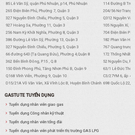
85 Lê Văn Sỹ, quận Phú Nhuận, p14, Phú Nhuận
114 Đường B Trưng
265 Điện Biên Phủ, Phường 7, Quận 3
204/56 Nơ Trang L
327 Nguyễn Đình Chiểu, Phường 5, Quận 3
Q312 Nguyền Văn 
927 Hoàng Sa, Phường 11, Quận 3
105 Nguyền Xí, Ph
256 Nam Kỳ Khởi Nghĩa, Phường 8, Quận 3
704 Điện Biên Phũ 
386 Đường Lê Văn Sỹ, Phường 13, Quận 3
182 Phan Văn Hân,
327 Nguyễn Đình Chiểu, Phường 5, Quận 3
767 Quang trung, 
66 đường 643 (Tạ Quang Bửu), Phường 4,Quận 8
172 Thống Nhất. P
362 Bến Bình Đông, P.15 , Q.8
52 Nguyễn Du, Ph
150 Đình Phong Phú, Tăng Nhơn Phú B, Quận 9
63/1 Lê Đức Thọ, 
Q168 Vĩnh Viễn, Phường 9, Quận 10
C3/27YM 6, ấp 4, 
D15/21A Võ Văn Vân, Xã Vĩnh Lộc B, Huyện Bình Chánh
698 Quốc Lộ 22, Tổ
GASTUTE TUYỂN DỤNG
Tuyển dụng nhân viên giao gas
Tuyển dụng Công nhân kỹ thuật
Tuyển dụng nhân viên tổng đài
Tuyển dụng nhân viên phát triển thị trường GAS LPG