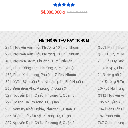
64.000.000 đ
71.400.000 đ
HỆ THỐNG THỢ HAY TP.HCM
271, Nguyễn Văn Trỗi, Phường 10, Phú Nhuận
Q563 Minh Phụng,
271, Nguyễn Văn Trỗi, Phường 10, Phú Nhuận
Q66 HT17, Phường
431, Nguyễn Kiệm, Phường 3, Phú Nhuận
231 Hà Huy Giáp, 
139, Phan Đăng Lưu, Phường 2, Phú Nhuận
71D/5 Kp7, Phường
158, Phan Xích Long, Phường 7, Phú Nhuận
21 Đường số 2, KP
85 Lê Văn Sỹ, quận Phú Nhuận, p14, Phú Nhuận
114 Đường B Trưng
265 Điện Biên Phủ, Phường 7, Quận 3
204/56 Nơ Trang L
327 Nguyễn Đình Chiểu, Phường 5, Quận 3
Q312 Nguyền Văn 
927 Hoàng Sa, Phường 11, Quận 3
105 Nguyền Xí, Ph
256 Nam Kỳ Khởi Nghĩa, Phường 8, Quận 3
704 Điện Biên Phũ 
386 Đường Lê Văn Sỹ, Phường 13, Quận 3
182 Phan Văn Hân,
327 Nguyễn Đình Chiểu, Phường 5, Quận 3
767 Quang trung, 