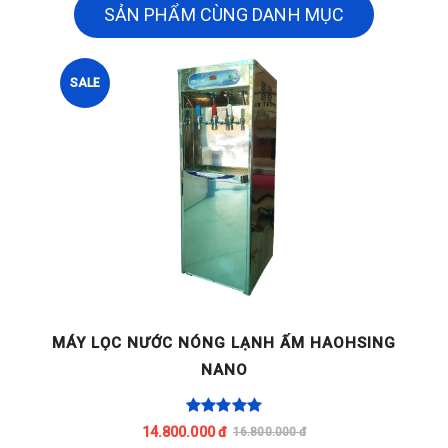
SẢN PHẨM CÙNG DANH MỤC
SALE
SING
MÁY LỌC NƯỚC KHOÁNG NÓNG LẠNH DÙNG
CHO VĂN PHÒNG CÔNG SỞ HM 290 NANO
12.500.000 đ
14.670.000 đ