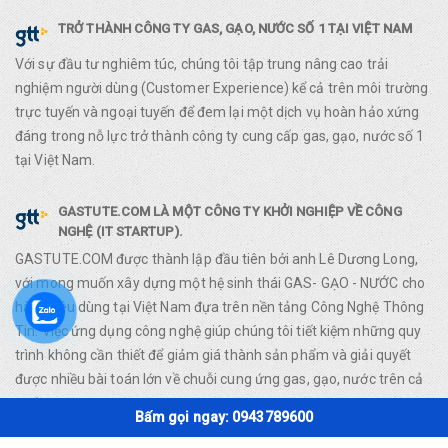
TRỞ THÀNH CÔNG TY GAS, GẠO, NƯỚC SỐ 1 TẠI VIỆT NAM
Với sự đầu tư nghiêm túc, chúng tôi tập trung nâng cao trải
nghiệm người dùng (Customer Experience) kể cả trên môi trường
trực tuyến và ngoại tuyến để đem lại một dịch vụ hoàn hảo xứng
đáng trong nỗ lực trở thành công ty cung cấp gas, gạo, nước số 1
tại Việt Nam.
GASTUTE.COM LÀ MỘT CÔNG TY KHỞI NGHIỆP VỀ CÔNG
NGHỆ (IT STARTUP).
GASTUTE.COM được thành lập đầu tiên bởi anh Lê Dương Long,
với mong muốn xây dựng một hệ sinh thái GAS- GẠO - NƯỚC cho
hàng tiêu dùng tại Việt Nam đựa trên nền tảng Công Nghệ Thông
Tin. Việc ứng dụng công nghệ giúp chúng tôi tiết kiệm những quy
trình không cần thiết để giảm giá thành sản phẩm và giải quyết
được nhiều bài toán lớn về chuỗi cung ứng gas, gạo, nước trên cả
nước.
Bấm gọi ngay: 0943789600