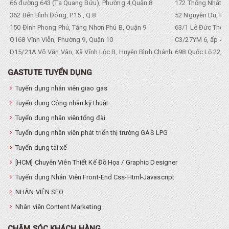
66 đường 643 (Tạ Quang Bửu), Phường 4,Quận 8
172 Thống Nhất. P
362 Bến Bình Đông, P.15 , Q.8
52 Nguyễn Du, Ph
150 Đình Phong Phú, Tăng Nhơn Phú B, Quận 9
63/1 Lê Đức Thọ, 
Q168 Vĩnh Viễn, Phường 9, Quận 10
C3/27YM 6, ấp 4, 
D15/21A Võ Văn Vân, Xã Vĩnh Lộc B, Huyện Bình Chánh
698 Quốc Lộ 22, Tổ
GASTUTE TUYỂN DỤNG
Tuyển dụng nhân viên giao gas
Tuyển dụng Công nhân kỹ thuật
Tuyển dụng nhân viên tổng đài
Tuyển dụng nhân viên phát triển thị trường GAS LPG
Tuyển dụng tài xế
[HCM] Chuyên Viên Thiết Kế Đồ Họa / Graphic Designer
Tuyển dụng Nhân Viên Front-End Css-Html-Javascript
NHÂN VIÊN SEO
Nhân viên Content Marketing
CHĂM SÓC KHÁCH HÀNG