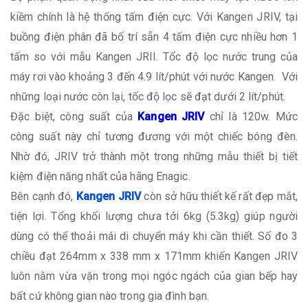
kiềm chính là hệ thống tấm điện cực. Với Kangen JRIV, tại
buồng điện phân đã bố trí sẵn 4 tấm điện cực nhiều hơn 1
tấm so với mẫu Kangen JRII. Tốc độ lọc nước trung của
máy rơi vào khoảng 3 đến 4.9 lít/phút với nước Kangen. Với
những loại nước còn lại, tốc độ lọc sẽ đạt dưới 2 lít/phút.
Đặc biệt, công suất của
Kangen JRIV
chỉ là 120w. Mức
công suất này chỉ tương đương với một chiếc bóng đèn.
Nhờ đó, JRIV trở thành một trong những mẫu thiết bị tiết
kiệm điện năng nhất của hãng Enagic.
Bên cạnh đó,
Kangen JRIV
còn sở hữu thiết kế rất đẹp mắt,
tiện lợi. Tổng khối lượng chưa tới 6kg (5.3kg) giúp người
dùng có thể thoải mái di chuyển máy khi cần thiết. Số đo 3
chiều đạt 264mm x 338 mm x 171mm khiến Kangen JRIV
luôn nằm vừa vặn trong mọi ngóc ngách của gian bếp hay
bất cứ không gian nào trong gia đình bạn.