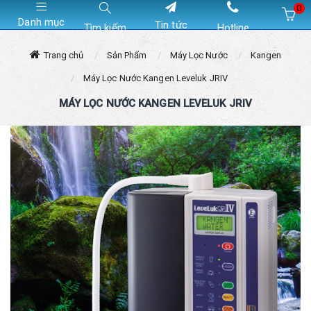
0
Danh mục
Tin tức
Tìm kiếm
Hotline
Hiện chưa có sản phẩm nào trong giỏ hàng của bạn
Trang chủ
Sản Phẩm
Máy Lọc Nước
Kangen
Máy Lọc Nước Kangen Leveluk JRIV
MÁY LỌC NƯỚC KANGEN LEVELUK JRIV