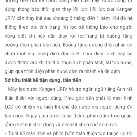
hưởng đến bất kỳ chức năng nào của máy. Chức năng tự
động thông báo thời gian thay lõi lọc: Lõi lọc của Kangen
JRIV cần thay thế sau khoảng 6 tháng đến 1 năm. Khi đó hệ
thống theo dõi tình trạng lõi lọc sẽ thông báo cho người
dùng biết khi nào cần thay lõi lọc.Trang bị buồng tăng
cường điện phân tiên tiến: Buồng tăng cường điện phân có
chứa một loại dung dịch đặc biệt. Loại dung dịch này sẽ
được thêm vào khi thiết bị thực hiện phân tách, tái tạo nước,
giúp quá trình điện phân nước diễn ra nhanh và ổn định.
Sở hữu thiết kế tiện dụng, tiên tiến
- Máy lọc nước Kangen JRIV hỗ trợ ngôn ngữ tiếng Anh rất
thân thiện với người dùng. Phía góc bên phải là màn hình
LCD có nhiệm vụ hiển thị chế độ nước mà người dùng đã
lựa chọn. Ngay phía dưới là hệ thống phím bấm trực quan,
gồm một nút khởi động và bốn nút chọn chế độ nước.
- Thiết kế màn hình và phím bấm thân thiện tạo thuận lợi tối