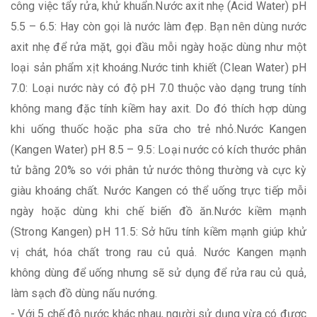
công việc tẩy rửa, khử khuẩn.Nước axit nhẹ (Acid Water) pH
5.5 – 6.5: Hay còn gọi là nước làm đẹp. Bạn nên dùng nước
axit nhẹ để rửa mặt, gọi đầu mỗi ngày hoặc dùng như một
loại sản phẩm xịt khoáng.Nước tinh khiết (Clean Water) pH
7.0: Loại nước này có độ pH 7.0 thuộc vào dạng trung tính
không mang đặc tính kiềm hay axit. Do đó thích hợp dùng
khi uống thuốc hoặc pha sữa cho trẻ nhỏ.Nước Kangen
(Kangen Water) pH 8.5 – 9.5: Loại nước có kích thước phân
tử bằng 20% so với phân tử nước thông thường và cực kỳ
giàu khoáng chất. Nước Kangen có thể uống trực tiếp mỗi
ngày hoặc dùng khi chế biến đồ ăn.Nước kiềm mạnh
(Strong Kangen) pH 11.5: Sở hữu tính kiềm mạnh giúp khử
vị chát, hóa chất trong rau củ quả. Nước Kangen mạnh
không dùng để uống nhưng sẽ sử dụng để rửa rau củ quả,
làm sạch đồ dùng nấu nướng.
- Với 5 chế độ nước khác nhau, người sử dụng vừa có được