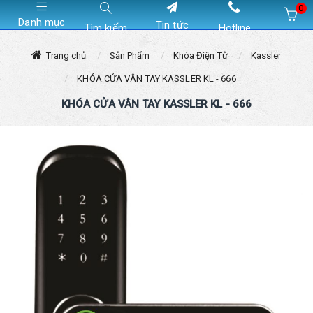
0
Danh mục
Tin tức
Tìm kiếm
Hotline
Hiện chưa có sản phẩm nào trong giỏ hàng của bạn
Trang chủ
Sản Phẩm
Khóa Điện Tử
Kassler
KHÓA CỬA VÂN TAY KASSLER KL - 666
KHÓA CỬA VÂN TAY KASSLER KL - 666