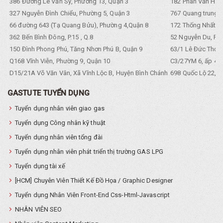
386 Đường Lê Văn Sỹ, Phường 13, Quận 3
182 Phan Văn Hân,
327 Nguyễn Đình Chiểu, Phường 5, Quận 3
767 Quang trung, 
66 đường 643 (Tạ Quang Bửu), Phường 4,Quận 8
172 Thống Nhất. P
362 Bến Bình Đông, P.15 , Q.8
52 Nguyễn Du, Ph
150 Đình Phong Phú, Tăng Nhơn Phú B, Quận 9
63/1 Lê Đức Thọ, 
Q168 Vĩnh Viễn, Phường 9, Quận 10
C3/27YM 6, ấp 4, 
D15/21A Võ Văn Vân, Xã Vĩnh Lộc B, Huyện Bình Chánh
698 Quốc Lộ 22, Tổ
GASTUTE TUYỂN DỤNG
Tuyển dụng nhân viên giao gas
Tuyển dụng Công nhân kỹ thuật
Tuyển dụng nhân viên tổng đài
Tuyển dụng nhân viên phát triển thị trường GAS LPG
Tuyển dụng tài xế
[HCM] Chuyên Viên Thiết Kế Đồ Họa / Graphic Designer
Tuyển dụng Nhân Viên Front-End Css-Html-Javascript
NHÂN VIÊN SEO