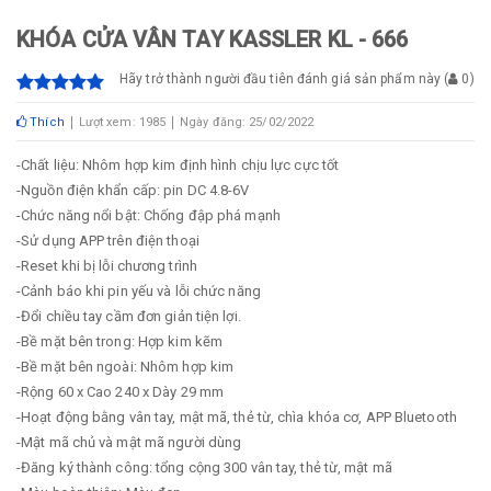
KHÓA CỬA VÂN TAY KASSLER KL - 666
Hãy trở thành người đầu tiên đánh giá sản phẩm này
(
0
)
Thích
Lượt xem: 1985
Ngày đăng: 25/02/2022
-Chất liệu: Nhôm hợp kim định hình chịu lực cực tốt
-Nguồn điện khẩn cấp: pin DC 4.8-6V
-Chức năng nổi bật: Chống đập phá mạnh
-Sử dụng APP trên điện thoại
-Reset khi bị lỗi chương trình
-Cảnh báo khi pin yếu và lỗi chức năng
-Đổi chiều tay cầm đơn giản tiện lợi.
-Bề mặt bên trong: Hợp kim kẽm
-Bề mặt bên ngoài: Nhôm hợp kim
-Rộng 60 x Cao 240 x Dày 29 mm
-Hoạt động bằng vân tay, mật mã, thẻ từ, chìa khóa cơ, APP Bluetooth
-Mật mã chủ và mật mã người dùng
-Đăng ký thành công: tổng cộng 300 vân tay, thẻ từ, mật mã