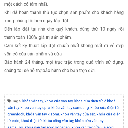
một cách có tâm nhất.
Khi đã hoàn thành thủ tục chọn sản phẩm cho khách hàng
xong chúng tôi hen ngày lắp đặt.
Đến lắp đặt tại nhà cho quý khách, dùng thử 10 ngày rồi
thanh toàn 100% giá trị sản phẩm.
Cam kết kỹ thuật lắp đặt chuẩn nhất không mất đi vẻ đẹp
vốn có của sản phẩm và cửa.
Bảo hành 24 tháng, mọi trục trặc trong quá trình sử dụng,
chúng tôi sẽ hỗ trợ bảo hành cho bạn trọn đời.
Tags:
khóa vân tay
,
khóa cửa vân tay
,
khoá cửa điện tử
,
ổ khoá
vân tay
,
khoa van tay epic
,
khóa vân tay samsung
,
khóa cửa điện tử
greenlock
,
khóa vân tay xiaomi
,
khóa vân tay cửa sắt
,
khóa cửa điện
tử epic
,
khoá điện tử
,
khóa cổng vân tay
,
khóa cửa vân tay
samsung
,
khóa vân tay epic popscan
,
khóa vân tay cửa lùa epic