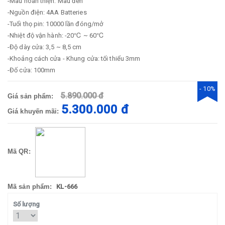
-Màu hoàn thiện: Màu đen
-Nguồn điện: 4AA Batteries
-Tuổi thọ pin: 10000 lần đóng/mở
-Nhiệt độ vận hành: -20℃ ~ 60℃
-Độ dày cửa: 3,5 ~ 8,5 cm
-Khoảng cách cửa - Khung cửa: tối thiểu 3mm
-Đố cửa: 100mm
- 10%
5.890.000 đ
Giá sản phẩm:
5.300.000 đ
Giá khuyến mãi:
Mã QR:
Mã sản phẩm:
KL-666
Số lượng