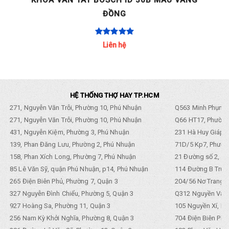
ĐỒNG
Liên hệ
HỆ THỐNG THỢ HAY TP.HCM
271, Nguyễn Văn Trỗi, Phường 10, Phú Nhuận
Q563 Minh Phụng,
271, Nguyễn Văn Trỗi, Phường 10, Phú Nhuận
Q66 HT17, Phường
431, Nguyễn Kiệm, Phường 3, Phú Nhuận
231 Hà Huy Giáp, 
139, Phan Đăng Lưu, Phường 2, Phú Nhuận
71D/5 Kp7, Phường
158, Phan Xích Long, Phường 7, Phú Nhuận
21 Đường số 2, KP
85 Lê Văn Sỹ, quận Phú Nhuận, p14, Phú Nhuận
114 Đường B Trưng
265 Điện Biên Phủ, Phường 7, Quận 3
204/56 Nơ Trang L
327 Nguyễn Đình Chiểu, Phường 5, Quận 3
Q312 Nguyền Văn 
927 Hoàng Sa, Phường 11, Quận 3
105 Nguyền Xí, Ph
256 Nam Kỳ Khởi Nghĩa, Phường 8, Quận 3
704 Điện Biên Phũ 