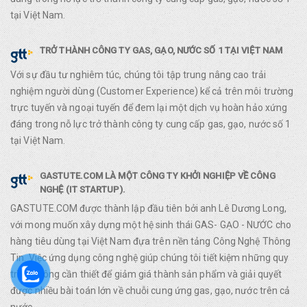
tại Việt Nam.
TRỞ THÀNH CÔNG TY GAS, GẠO, NƯỚC SỐ 1 TẠI VIỆT NAM
Với sự đầu tư nghiêm túc, chúng tôi tập trung nâng cao trải
nghiệm người dùng (Customer Experience) kể cả trên môi trường
trực tuyến và ngoại tuyến để đem lại một dịch vụ hoàn hảo xứng
đáng trong nỗ lực trở thành công ty cung cấp gas, gạo, nước số 1
tại Việt Nam.
GASTUTE.COM LÀ MỘT CÔNG TY KHỞI NGHIỆP VỀ CÔNG
NGHỆ (IT STARTUP).
GASTUTE.COM được thành lập đầu tiên bởi anh Lê Dương Long,
với mong muốn xây dựng một hệ sinh thái GAS- GẠO - NƯỚC cho
hàng tiêu dùng tại Việt Nam đựa trên nền tảng Công Nghệ Thông
Tin. Việc ứng dụng công nghệ giúp chúng tôi tiết kiệm những quy
trình không cần thiết để giảm giá thành sản phẩm và giải quyết
được nhiều bài toán lớn về chuỗi cung ứng gas, gạo, nước trên cả
nước.