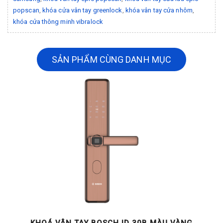
popscan
,
khóa cửa vân tay greenlock
,
khóa vân tay cửa nhôm
,
khóa cửa thông minh vibralock
SẢN PHẨM CÙNG DANH MỤC
KHOÁ VÂN TAY BOSCH ID 30B MÀU VÀNG