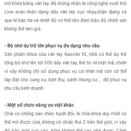
mở khóa bằng vân tay đã chứng nhận là công nghệ vượt trội
Live-scan nhận dạng dấu vân tay cực nhạy,nhận djang cả
qua tế bào da và nhiệt độ cơ thể nên đảm bảo độ chính xác
không thể làm giả.
- Bộ nhớ dự trữ lớn phục vụ đa dạng nhu cầu
Sản phẩm khóa cửa vân tay Kassler KL-666 có thể dự trữ
tổng bộ nhớ lên tới 300 dấy vân tay, thẻ từ và mật mã, chính
vì vậy không chỉ sử dụng phục vụ cá nhân mà còn có thể
lắp đặt cho cung cư, biệt thự, sảnh chung cư..... để phục vụ
nhu cầu kinh doanh.
- Một số chức năng ưu việt khác
Chìa cơ chống sao chéo tuyệt đối, là chìa khóa duy nhất có
thể mở được cửa, không có chiếc thứ 2 trên thế giới, vì vậy
độ bảo mật cực cao, trộm không thể cạy phá được. Cảnh