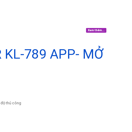
Xem thêm...
 KL-789 APP- MỞ
ế độ thủ công