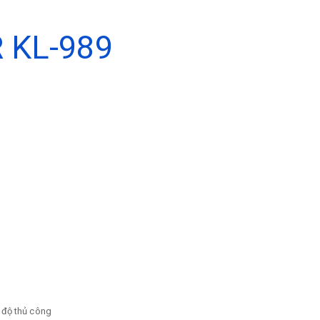
 KL-989
ế độ thủ công