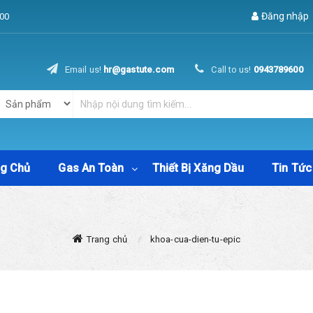
Đăng nhập
00
Email us!
hr@gastute.com
Call to us!
0943789600
ng Chủ
Gas An Toàn
Thiết Bị Xăng Dầu
Tin Tức
Trang chủ
khoa-cua-dien-tu-epic