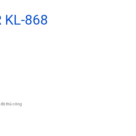
 KL-868
ế độ thủ công