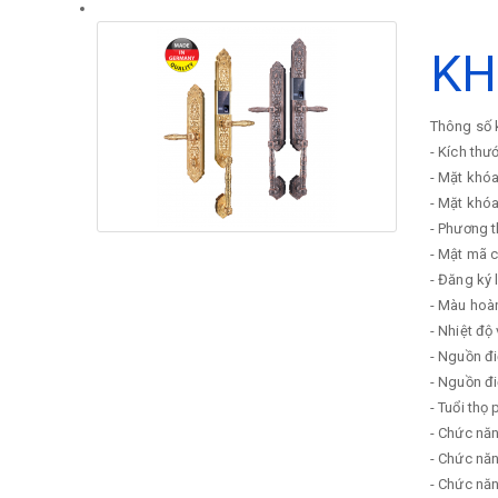
KH
Thông số k
- Kích thư
- Mặt khó
- Mặt khó
- Phương t
- Mật mã 
- Đăng ký 
- Màu hoà
- Nhiệt đ
- Nguồn đi
- Nguồn đ
- Tuổi thọ 
- Chức nă
- Chức năn
- Chức năn