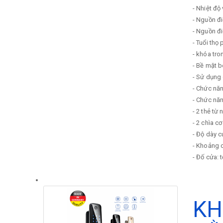
- Nhiệt độ
- Nguồn đ
- Nguồn đ
- Tuổi thọ 
- khóa tr
- Bề mặt b
- Sử dụng 
- Chức nă
- Chức năn
- 2 thẻ từ 
- 2 chìa cơ
- Độ dày 
- Khoảng c
- Đố cửa: 
KH