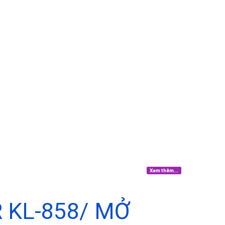
Xem thêm...
 KL-858/ MỞ