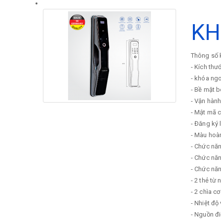
KH
Thông số k
- Kích thư
- khóa ng
- Bề mặt b
- Vận hành
- Mật mã 
- Đăng ký 
- Màu hoà
- Chức nă
- Chức năn
- Chức năn
- 2 thẻ từ 
- 2 chìa cơ
- Nhiệt độ
- Nguồn đ