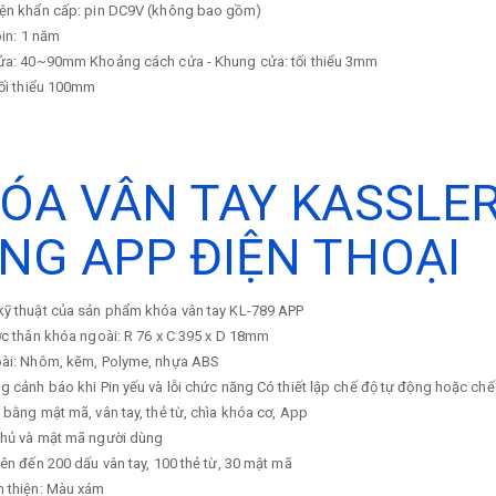
iện khẩn cấp: pin DC9V (không bao gồm)
pin: 1 năm
cửa: 40~90mm Khoảng cách cửa - Khung cửa: tối thiểu 3mm
tối thiểu 100mm
ÓA VÂN TAY KASSLER
NG APP ĐIỆN THOẠI
kỹ thuật của sản phẩm khóa vân tay KL-789 APP
ớc thân khóa ngoài: R 76 x C 395 x D 18mm
oài: Nhôm, kẽm, Polyme, nhựa ABS
g cảnh báo khi Pin yếu và lỗi chức năng Có thiết lập chế độ tự động hoặc ch
 bằng mật mã, vân tay, thẻ từ, chìa khóa cơ, App
chủ và mật mã người dùng
lên đến 200 dấu vân tay, 100 thẻ từ, 30 mật mã
n thiện: Màu xám