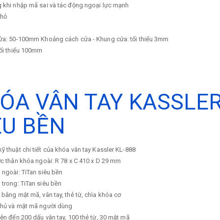
g khi nhập mã sai và tác động ngoại lực mạnh
nhỏ
cửa: 50-100mm Khoảng cách cửa - Khung cửa: tối thiểu 3mm
tối thiểu 100mm
ÓA VÂN TAY KASSLER 
ÊU BỀN
ỹ thuật chi tiết của khóa vân tay Kassler KL-888
ớc thân khóa ngoài: R 78 x C 410 x D 29 mm
 ngoài: TiTan siêu bền
 trong: TiTan siêu bền
 bằng mật mã, vân tay, thẻ từ, chìa khóa cơ
chủ và mật mã người dùng
lên đến 200 dấu vân tay, 100 thẻ từ, 30 mật mã