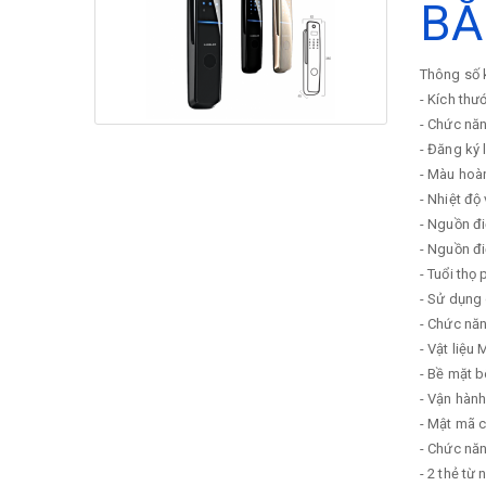
BẰ
Thông số k
- Kích thư
- Chức năn
- Đăng ký 
- Màu hoà
- Nhiệt độ
- Nguồn đ
- Nguồn đ
- Tuổi thọ 
- Sử dụng 
- Chức nă
- Vật liệ
- Bề mặt b
- Vận hành
- Mật mã 
- Chức năn
- 2 thẻ từ 