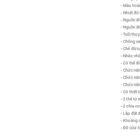
- Màu hoàn
- Nhiệt độ
- Nguồn đ
- Nguồn đ
- Tuổi thọ 
- Chống v
- Chế độ 
- Nhắc nh
- Có thể đ
- Chức nă
- Chức năn
- Chức năn
- Có thiết
- 2 thẻ từ 
- 2 chìa cơ
- Lắp đặt
- Khoảng c
- Đố cửa: 