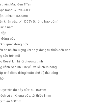
 thiện: Màu đen TiTan
 vận hành: -20⁰C~60⁰C
iện: Lithium 5000ma
iện khẩn cấp: pin DC9V (không bao gồm)
pin: 1 năm
a đập
tự đóng cửa
ở khi quên đóng cửa
iều chỉnh âm lượng khi hoạt động từ thấp đến cao
ng xáo trộn mã
g Reset khi bị lỗi chương trình
g cảnh báo khi Pin yếu và lỗi chức năng
 lập chế độ tự động hoặc chế độ thủ công
nhỏ
 được trên độ dày cửa: 40-100mm
ách cửa - Khung cửa: tối thiểu 3mm
tối thiểu 100mm