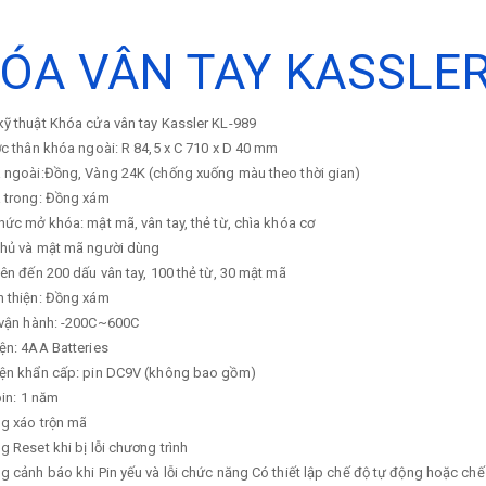
ÓA VÂN TAY KASSLER
ỹ thuật Khóa cửa vân tay Kassler KL-989
ớc thân khóa ngoài: R 84,5 x C 710 x D 40 mm
a ngoài:Đồng, Vàng 24K (chống xuống màu theo thời gian)
a trong: Đồng xám
hức mở khóa: mật mã, vân tay, thẻ từ, chìa khóa cơ
chủ và mật mã người dùng
lên đến 200 dấu vân tay, 100 thẻ từ, 30 mật mã
n thiện: Đồng xám
ộ vận hành: -200C~600C
ện: 4AA Batteries
iện khẩn cấp: pin DC9V (không bao gồm)
pin: 1 năm
ng xáo trộn mã
g Reset khi bị lỗi chương trình
g cảnh báo khi Pin yếu và lỗi chức năng Có thiết lập chế độ tự động hoặc ch