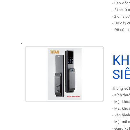
- Báo độn
- 2 thẻ từ 
- 2 chìa cơ
- Độ dày 
- Đố cửa: 
KH
SI
Thông số k
- Kích thư
- Mặt khóa
- Mặt khóa
- Vận hành
- Mật mã 
- Đăng ký 