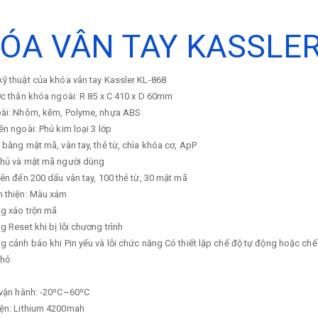
ÓA VÂN TAY KASSLER
ỹ thuật của khóa vân tay Kassler KL-868
ớc thân khóa ngoài: R 85 x C 410 x D 60mm
oài: Nhôm, kẽm, Polyme, nhựa ABS
ên ngoài: Phủ kim loại 3 lớp
 bằng mật mã, vân tay, thẻ từ, chìa khóa cơ, ApP
chủ và mật mã người dùng
lên đến 200 dấu vân tay, 100 thẻ từ, 30 mật mã
n thiện: Màu xám
ng xáo trộn mã
g Reset khi bị lỗi chương trình
g cảnh báo khi Pin yếu và lỗi chức năng Có thiết lập chế độ tự động hoặc ch
nhỏ
 vận hành: -20⁰C~60⁰C
iện: Lithium 4200mah