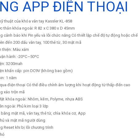
NG APP ĐIỆN THOẠI
ỹ thuật của khóa vân tay Kassler KL-858
ớc thân khóa ngoài: R 82 x C 380 x D 45mm
g cảnh báo khi Pin yếu và lỗi chức năng Có thiết lập chế độ tự động hoặc ch
lên đến 200 dấu vân tay, 100 thẻ từ, 30 mật mã
n thiện: Màu xám
 vận hành: -20⁰C~50⁰C
iện: 3200mah
iện khẩn cấp: pin DC9V (không bao gồm)
pin: 1 năm
qua điện thoại Có thể điều chỉnh âm lượng khi hoạt động từ thấp đến cao
ng xáo trộn mã
u Mặt khóa ngoài: Nhôm, kẽm, Polyme, nhựa ABS
ên ngoài: Phủ kim loại 3 lớp
 bằng mật mã, vân tay, thẻ từ, chìa khóa cơ, App
chủ và mật mã người dùng
g Reset khi bị lỗi chương trình
nhỏ