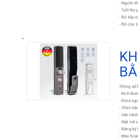
- Nguồn đ
- Tuổi thọ 
- Độ dày 
- Đố cửa: 
KH
BẰ
Thông số 
- Kích thư
- khóa ng
- Chức năn
- Vận hành
- Mật mã 
- Đăng ký 
- Màu hoà