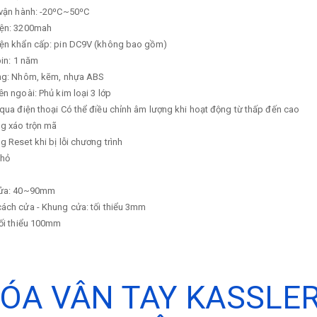
 vận hành: -20⁰C~50⁰C
iện: 3200mah
iện khẩn cấp: pin DC9V (không bao gồm)
pin: 1 năm
ong: Nhôm, kẽm, nhựa ABS
ên ngoài: Phủ kim loại 3 lớp
qua điện thoại Có thể điều chỉnh âm lượng khi hoạt động từ thấp đến cao
ng xáo trộn mã
g Reset khi bị lỗi chương trình
nhỏ
cửa: 40~90mm
ách cửa - Khung cửa: tối thiểu 3mm
tối thiểu 100mm
ÓA VÂN TAY KASSLER