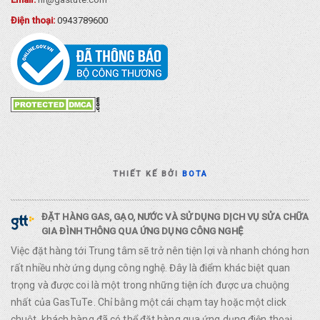
Điện thoại:
0943789600
THIẾT KẾ BỞI
BOTA
ĐẶT HÀNG GAS, GẠO, NƯỚC VÀ SỬ DỤNG DỊCH VỤ SỬA CHỮA
GIA ĐÌNH THÔNG QUA ỨNG DỤNG CÔNG NGHỆ
Việc đặt hàng tới Trung tâm sẽ trở nên tiện lợi và nhanh chóng hơn
rất nhiều nhờ ứng dụng công nghệ. Đây là điểm khác biệt quan
trọng và được coi là một trong những tiện ích được ưa chuộng
nhất của GasTuTe. Chỉ bằng một cái chạm tay hoặc một click
chuột, khách hàng đã có thể đặt hàng qua ứng dụng điện thoại