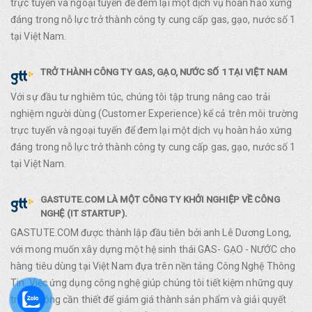
trực tuyến và ngoại tuyến để đem lại một dịch vụ hoàn hảo xứng
đáng trong nỗ lực trở thành công ty cung cấp gas, gạo, nước số 1
tại Việt Nam.
TRỞ THÀNH CÔNG TY GAS, GẠO, NƯỚC SỐ 1 TẠI VIỆT NAM
Với sự đầu tư nghiêm túc, chúng tôi tập trung nâng cao trải
nghiệm người dùng (Customer Experience) kể cả trên môi trường
trực tuyến và ngoại tuyến để đem lại một dịch vụ hoàn hảo xứng
đáng trong nỗ lực trở thành công ty cung cấp gas, gạo, nước số 1
tại Việt Nam.
GASTUTE.COM LÀ MỘT CÔNG TY KHỞI NGHIỆP VỀ CÔNG
NGHỆ (IT STARTUP).
GASTUTE.COM được thành lập đầu tiên bởi anh Lê Dương Long,
với mong muốn xây dựng một hệ sinh thái GAS- GẠO - NƯỚC cho
hàng tiêu dùng tại Việt Nam đựa trên nền tảng Công Nghệ Thông
Tin. Việc ứng dụng công nghệ giúp chúng tôi tiết kiệm những quy
trình không cần thiết để giảm giá thành sản phẩm và giải quyết