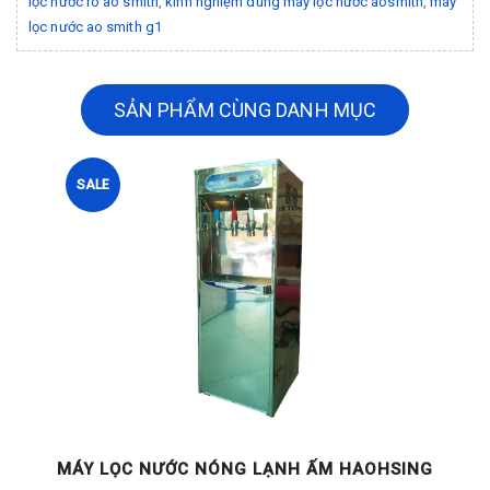
lọc nước ro ao smith
,
kinh nghiệm dùng máy lọc nước aosmith
,
máy
lọc nước ao smith g1
SẢN PHẨM CÙNG DANH MỤC
SALE
G
MÁY LỌC NƯỚC NÓNG LẠNH ẤM HAOHSING