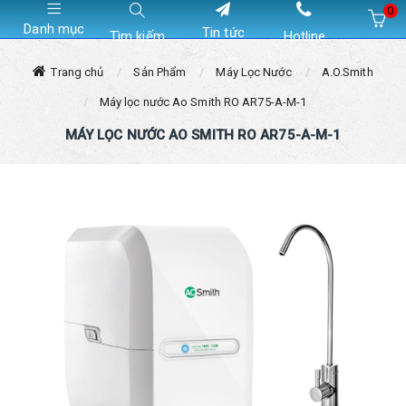
0
Danh mục
Tin tức
Tìm kiếm
Hotline
Hiện chưa có sản phẩm nào trong giỏ hàng của bạn
Trang chủ
Sản Phẩm
Máy Lọc Nước
A.O.Smith
Máy lọc nước Ao Smith RO AR75-A-M-1
MÁY LỌC NƯỚC AO SMITH RO AR75-A-M-1