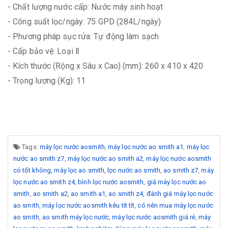
- Chất lượng nước cấp: Nước máy sinh hoạt
- Công suất lọc/ngày: 75 GPD (284L/ngày)
- Phương pháp sục rửa: Tự động làm sạch
- Cấp bảo vệ: Loại Ⅱ
- Kích thước (Rộng x Sâu x Cao) (mm): 260 x 410 x 420
- Trọng lượng (Kg): 11
Tags:
máy lọc nước aosmith
,
máy lọc nước ao smith a1
,
máy lọc
nước ao smith z7
,
máy lọc nước ao smith a2
,
máy lọc nước aosmith
có tốt không
,
máy lọc ao smith
,
lọc nước ao smith
,
ao smith z7
,
máy
lọc nước ao smith z4
,
bình lọc nước aosmith
,
giá máy lọc nước ao
smith
,
ao smith a2
,
ao smith a1
,
ao smith z4
,
đánh giá máy lọc nước
ao smith
,
máy lọc nước aosmith kêu tít tít
,
có nên mua máy lọc nước
ao smith
,
ao smith máy lọc nước
,
máy lọc nước aosmith giá rẻ
,
máy