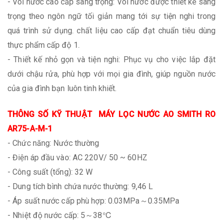
- Vòi nước cao cấp sang trọng: Vòi nước được thiết kế sang
trọng theo ngôn ngữ tối giản mang tới sự tiện nghi trong
quá trình sử dụng. chất liệu cao cấp đạt chuẩn tiêu dùng
thực phẩm cấp độ 1.
- Thiết kế nhỏ gọn và tiện nghi: Phục vụ cho việc lắp đặt
dưới chậu rửa, phù hợp với mọi gia đình, giúp nguồn nước
của gia đình bạn luôn tinh khiết.
THÔNG SỐ KỸ THUẬT
MÁY LỌC NƯỚC AO SMITH RO
AR75-A-M-1
- Chức năng: Nước thường
- Điện áp đầu vào: AC 220V/ 50 ~ 60HZ
- Công suất (tổng): 32 W
- Dung tích bình chứa nước thường: 9,46 L
- Áp suất nước cấp phù hợp: 0.03MPa～0.35MPa
- Nhiệt độ nước cấp: 5～38℃