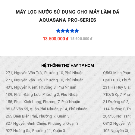
MÁY LỌC NƯỚC SỬ DỤNG CHO MÁY LÀM ĐÁ
AQUASANA PRO-SERIES
13.500.000 đ
15.600.000 đ
HỆ THỐNG THỢ HAY TP.HCM
271, Nguyễn Văn Trỗi, Phường 10, Phú Nhuận
Q563 Minh Phụng,
271, Nguyễn Văn Trỗi, Phường 10, Phú Nhuận
Q66 HT17, Phường
431, Nguyễn Kiệm, Phường 3, Phú Nhuận
231 Hà Huy Giáp, 
139, Phan Đăng Lưu, Phường 2, Phú Nhuận
71D/5 Kp7, Phường
158, Phan Xích Long, Phường 7, Phú Nhuận
21 Đường số 2, KP
85 Lê Văn Sỹ, quận Phú Nhuận, p14, Phú Nhuận
114 Đường B Trưng
265 Điện Biên Phủ, Phường 7, Quận 3
204/56 Nơ Trang L
327 Nguyễn Đình Chiểu, Phường 5, Quận 3
Q312 Nguyền Văn 
927 Hoàng Sa, Phường 11, Quận 3
105 Nguyền Xí, Ph