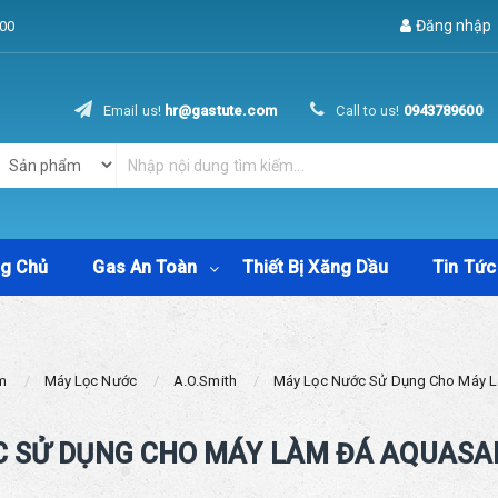
Đăng nhập
00
Email us!
hr@gastute.com
Call to us!
0943789600
ng Chủ
Gas An Toàn
Thiết Bị Xăng Dầu
Tin Tức
m
Máy Lọc Nước
A.O.Smith
Máy Lọc Nước Sử Dụng Cho Máy L
 SỬ DỤNG CHO MÁY LÀM ĐÁ AQUASA