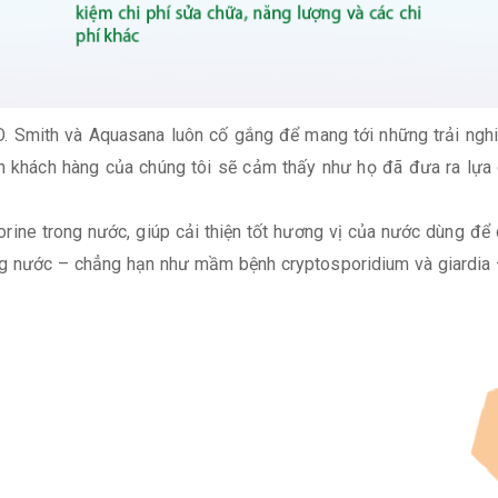
 O. Smith và Aquasana luôn cố gắng để mang tới những trải n
n khách hàng của chúng tôi sẽ cảm thấy như họ đã đưa ra lự
rine trong nước, giúp cải thiện tốt hương vị của nước dùng để c
rong nước – chẳng hạn như mầm bệnh cryptosporidium và giardia 