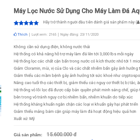
Máy Lọc Nước Sử Dụng Cho Máy Làm Đá Aqu
Hãy trở thành người đầu tiên đánh giá sản phẩm này
(
Thích
Lượt xem: 2165
Ngày đăng: 23/11/2020
Không cần sử dụng điện, không nước thải
Hệ thống có khả năng hỗ trợ máy làm đá lên tới 3,000 lbs mỗi ngày
Hệ thống lọc các chất cặn bẩn trong nước có kích thước nhỏ tới 1 mic
Giảm Cloramin, mùi, vị của Clo và các chất nhiễm bẩn gây ảnh hưởng 
Giảm thiểu các mầm bệnh gây ảnh hưởng tới sức khoẻ như cryptospo
Nâng cao tuổi thọ các thiết bị, giảm thiểu các nguy cơ thiết bị bị tắc
Hệ thống vỏ lõi lọc đã được cấp bản quyền phát minh sáng chế, giúp 
bên trong vỏ tránh nguy cơ bị nhiễm bẩn, nhiễm khuẩn do tiếp xúc
Hệ thống kháng khuẩn ngăn chặn các loại vi khuẩn gây hại phát triển
Giảm thiểu mảng bám cặn giúp máy làm đá hoạt động hiệu quả hơn
Xuất xứ: Mỹ
15.600.000 đ
Giá sản phẩm: