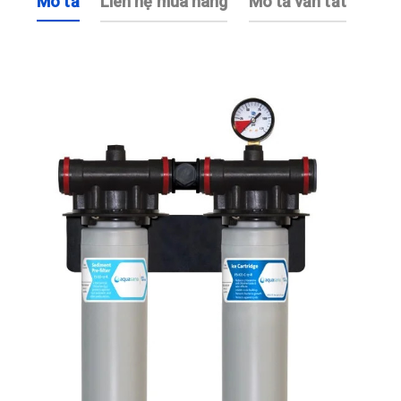
Mô tả
Liên hệ mua hàng
Mô tả vắn tắt