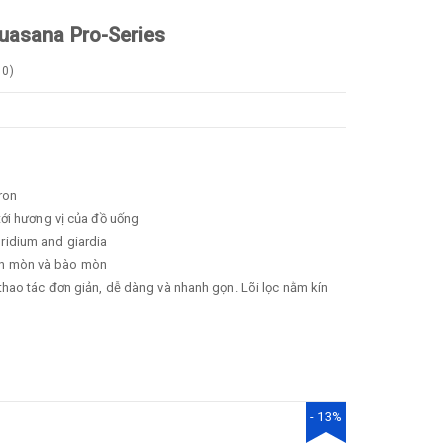
asana Pro-Series
0
)
ron
tới hương vị của đồ uống
ridium and giardia
, ăn mòn và bào mòn
thao tác đơn giản, dễ dàng và nhanh gọn. Lõi lọc nằm kín
- 13%