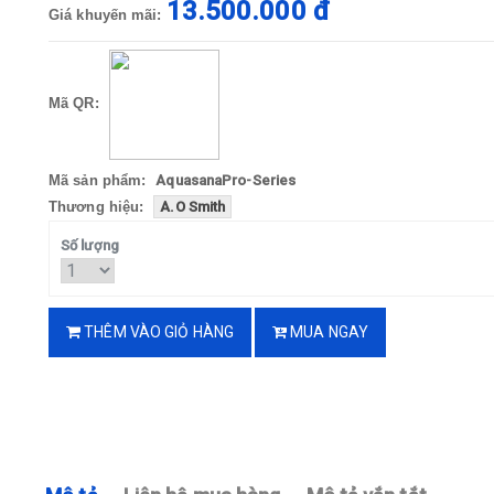
13.500.000 đ
Giá khuyến mãi:
Mã QR:
Mã sản phẩm:
AquasanaPro-Series
Thương hiệu:
A.O Smith
Số lượng
THÊM VÀO GIỎ HÀNG
MUA NGAY