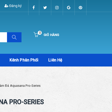
Đăng ký
0
GIỎ HÀNG
Hiện chưa có sản phẩm nào trong giỏ hàng của bạn
Kênh Phân Phối
Liên Hệ
àm Đá Aquasana Pro-Series
NA PRO-SERIES