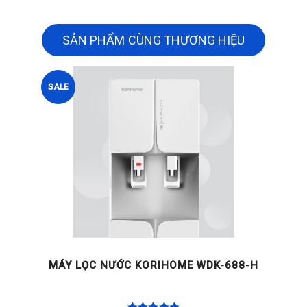
SẢN PHẨM CÙNG THƯƠNG HIỆU
SALE
MÁY LỌC NƯỚC KORIHOME WDK-688-H
C