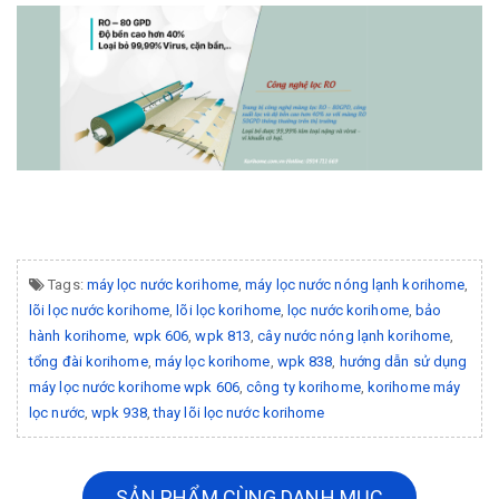
Tags:
máy lọc nước korihome
,
máy lọc nước nóng lạnh korihome
,
lõi lọc nước korihome
,
lõi lọc korihome
,
lọc nước korihome
,
bảo
hành korihome
,
wpk 606
,
wpk 813
,
cây nước nóng lạnh korihome
,
tổng đài korihome
,
máy lọc korihome
,
wpk 838
,
hướng dẫn sử dụng
máy lọc nước korihome wpk 606
,
công ty korihome
,
korihome máy
lọc nước
,
wpk 938
,
thay lõi lọc nước korihome
SẢN PHẨM CÙNG DANH MỤC