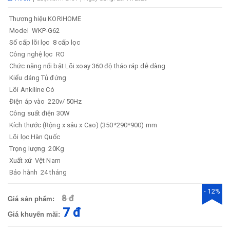
Thương hiệu
KORIHOME
Model
WKP-G62
Số cấp lõi lọc
8 cấp lọc
Công nghệ lọc
RO
Chức năng nổi bật
Lõi xoay 360 độ tháo ráp dễ dàng
Kiểu dáng
Tủ đứng
Lõi Ankiline
Có
Điện áp vào
220v/ 50Hz
Công suất điện
30W
Kích thước (Rộng x sâu x Cao)
(350*290*900) mm
Lõi lọc
Hàn Quốc
Trọng lượng
20Kg
Xuất xứ
Vệt Nam
Bảo hành
24 tháng
- 12%
8 đ
Giá sản phẩm:
7 đ
Giá khuyến mãi: