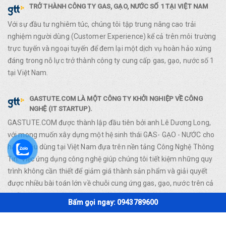
TRỞ THÀNH CÔNG TY GAS, GẠO, NƯỚC SỐ 1 TẠI VIỆT NAM
Với sự đầu tư nghiêm túc, chúng tôi tập trung nâng cao trải
nghiệm người dùng (Customer Experience) kể cả trên môi trường
trực tuyến và ngoại tuyến để đem lại một dịch vụ hoàn hảo xứng
đáng trong nỗ lực trở thành công ty cung cấp gas, gạo, nước số 1
tại Việt Nam.
GASTUTE.COM LÀ MỘT CÔNG TY KHỞI NGHIỆP VỀ CÔNG
NGHỆ (IT STARTUP).
GASTUTE.COM được thành lập đầu tiên bởi anh Lê Dương Long,
với mong muốn xây dựng một hệ sinh thái GAS- GẠO - NƯỚC cho
hàng tiêu dùng tại Việt Nam đựa trên nền tảng Công Nghệ Thông
Tin. Việc ứng dụng công nghệ giúp chúng tôi tiết kiệm những quy
trình không cần thiết để giảm giá thành sản phẩm và giải quyết
được nhiều bài toán lớn về chuỗi cung ứng gas, gạo, nước trên cả
nước.
Bấm gọi ngay: 0943789600