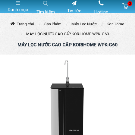
0
Danh mục
Tin tức
Tìm kiếm
Hotline
Hiện chưa có sản phẩm nào trong giỏ hàng của bạn
Trang chủ
Sản Phẩm
Máy Lọc Nước
KoriHome
MÁY LỌC NƯỚC CAO CẤP KORIHOME WPK-G60
MÁY LỌC NƯỚC CAO CẤP KORIHOME WPK-G60