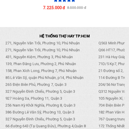
7.225.000 đ
8.500.000 đ
HỆ THỐNG THỢ HAY TP.HCM
271, Nguyễn Văn Trỗi, Phường 10, Phú Nhuận
Q563 Minh Phụng,
271, Nguyễn Văn Trỗi, Phường 10, Phú Nhuận
Q66 HT17, Phường
431, Nguyễn Kiệm, Phường 3, Phú Nhuận
231 Hà Huy Giáp, 
139, Phan Đăng Lưu, Phường 2, Phú Nhuận
71D/5 Kp7, Phường
158, Phan Xích Long, Phường 7, Phú Nhuận
21 Đường số 2, KP
85 Lê Văn Sỹ, quận Phú Nhuận, p14, Phú Nhuận
114 Đường B Trưng
265 Điện Biên Phủ, Phường 7, Quận 3
204/56 Nơ Trang L
327 Nguyễn Đình Chiểu, Phường 5, Quận 3
Q312 Nguyền Văn 
927 Hoàng Sa, Phường 11, Quận 3
105 Nguyền Xí, Ph
256 Nam Kỳ Khởi Nghĩa, Phường 8, Quận 3
704 Điện Biên Phũ 
386 Đường Lê Văn Sỹ, Phường 13, Quận 3
182 Phan Văn Hân,
327 Nguyễn Đình Chiểu, Phường 5, Quận 3
767 Quang trung, 
66 đường 643 (Tạ Quang Bửu), Phường 4,Quận 8
172 Thống Nhất. P