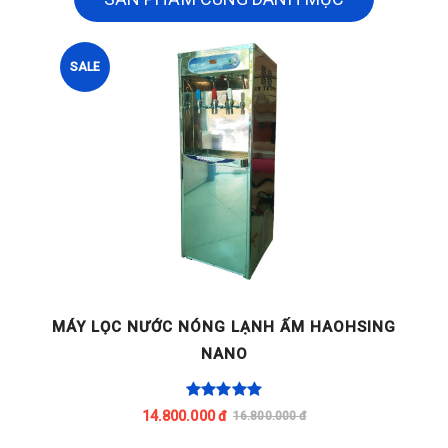
SALE
G
MÁY LỌC NƯỚC NÓNG LẠNH ẤM HAOHSING
NANO
14.800.000 đ
16.800.000 đ