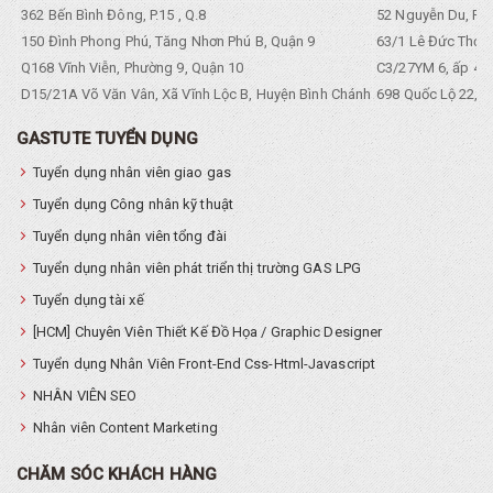
362 Bến Bình Đông, P.15 , Q.8
52 Nguyễn Du, Ph
150 Đình Phong Phú, Tăng Nhơn Phú B, Quận 9
63/1 Lê Đức Thọ, 
Q168 Vĩnh Viễn, Phường 9, Quận 10
C3/27YM 6, ấp 4, 
D15/21A Võ Văn Vân, Xã Vĩnh Lộc B, Huyện Bình Chánh
698 Quốc Lộ 22, Tổ
GASTUTE TUYỂN DỤNG
Tuyển dụng nhân viên giao gas
Tuyển dụng Công nhân kỹ thuật
Tuyển dụng nhân viên tổng đài
Tuyển dụng nhân viên phát triển thị trường GAS LPG
Tuyển dụng tài xế
[HCM] Chuyên Viên Thiết Kế Đồ Họa / Graphic Designer
Tuyển dụng Nhân Viên Front-End Css-Html-Javascript
NHÂN VIÊN SEO
Nhân viên Content Marketing
CHĂM SÓC KHÁCH HÀNG