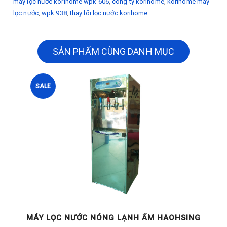
máy lọc nước korihome wpk 606
,
công ty korihome
,
korihome máy
lọc nước
,
wpk 938
,
thay lõi lọc nước korihome
SẢN PHẨM CÙNG DANH MỤC
SALE
G
MÁY LỌC NƯỚC NÓNG LẠNH ẤM HAOHSING