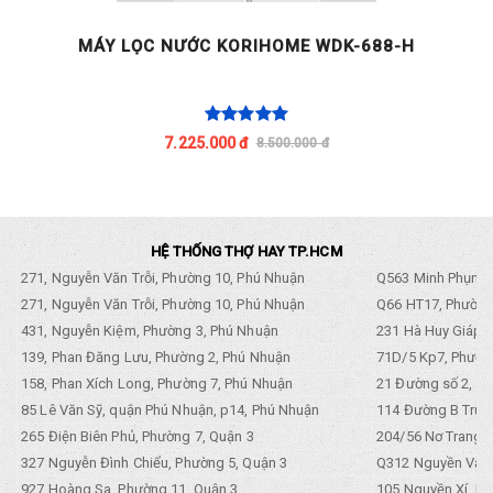
MÁY LỌC NƯỚC KORIHOME WDK-688-H
C
7.225.000 đ
8.500.000 đ
HỆ THỐNG THỢ HAY TP.HCM
271, Nguyễn Văn Trỗi, Phường 10, Phú Nhuận
Q563 Minh Phụng,
271, Nguyễn Văn Trỗi, Phường 10, Phú Nhuận
Q66 HT17, Phường
431, Nguyễn Kiệm, Phường 3, Phú Nhuận
231 Hà Huy Giáp, 
139, Phan Đăng Lưu, Phường 2, Phú Nhuận
71D/5 Kp7, Phường
158, Phan Xích Long, Phường 7, Phú Nhuận
21 Đường số 2, KP
85 Lê Văn Sỹ, quận Phú Nhuận, p14, Phú Nhuận
114 Đường B Trưng
265 Điện Biên Phủ, Phường 7, Quận 3
204/56 Nơ Trang L
327 Nguyễn Đình Chiểu, Phường 5, Quận 3
Q312 Nguyền Văn 
927 Hoàng Sa, Phường 11, Quận 3
105 Nguyền Xí, Ph