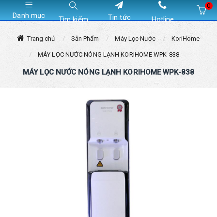
0
Danh mục
Tin tức
Tìm kiếm
Hotline
Hiện chưa có sản phẩm nào trong giỏ hàng của bạn
Trang chủ
Sản Phẩm
Máy Lọc Nước
KoriHome
MÁY LỌC NƯỚC NÓNG LẠNH KORIHOME WPK-838
MÁY LỌC NƯỚC NÓNG LẠNH KORIHOME WPK-838