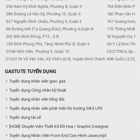
256 Nam Kỳ Khởi Nghĩa, Phường 8, Quận 3
704 Điện Biên Phũ 
386 Đường Lê Văn Sỹ, Phường 13, Quận 3
182 Phan Văn Hân,
327 Nguyễn Đình Chiểu, Phường 5, Quận 3
767 Quang trung, 
66 đường 643 (Tạ Quang Bửu), Phường 4,Quận 8
172 Thống Nhất. P
362 Bến Bình Đông, P.15 , Q.8
52 Nguyễn Du, Ph
150 Đình Phong Phú, Tăng Nhơn Phú B, Quận 9
63/1 Lê Đức Thọ, 
Q168 Vĩnh Viễn, Phường 9, Quận 10
C3/27YM 6, ấp 4, 
D15/21A Võ Văn Vân, Xã Vĩnh Lộc B, Huyện Bình Chánh
698 Quốc Lộ 22, Tổ
GASTUTE TUYỂN DỤNG
Tuyển dụng nhân viên giao gas
Tuyển dụng Công nhân kỹ thuật
Tuyển dụng nhân viên tổng đài
Tuyển dụng nhân viên phát triển thị trường GAS LPG
Tuyển dụng tài xế
[HCM] Chuyên Viên Thiết Kế Đồ Họa / Graphic Designer
Tuyển dụng Nhân Viên Front-End Css-Html-Javascript