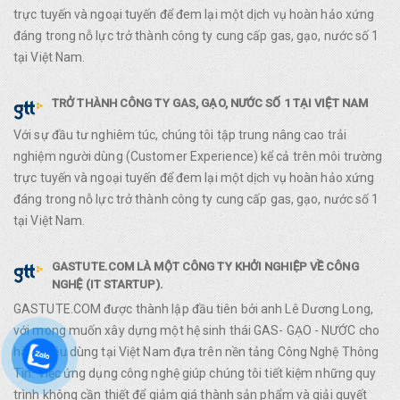
trực tuyến và ngoại tuyến để đem lại một dịch vụ hoàn hảo xứng
đáng trong nỗ lực trở thành công ty cung cấp gas, gạo, nước số 1
tại Việt Nam.
TRỞ THÀNH CÔNG TY GAS, GẠO, NƯỚC SỐ 1 TẠI VIỆT NAM
Với sự đầu tư nghiêm túc, chúng tôi tập trung nâng cao trải
nghiệm người dùng (Customer Experience) kể cả trên môi trường
trực tuyến và ngoại tuyến để đem lại một dịch vụ hoàn hảo xứng
đáng trong nỗ lực trở thành công ty cung cấp gas, gạo, nước số 1
tại Việt Nam.
GASTUTE.COM LÀ MỘT CÔNG TY KHỞI NGHIỆP VỀ CÔNG
NGHỆ (IT STARTUP).
GASTUTE.COM được thành lập đầu tiên bởi anh Lê Dương Long,
với mong muốn xây dựng một hệ sinh thái GAS- GẠO - NƯỚC cho
hàng tiêu dùng tại Việt Nam đựa trên nền tảng Công Nghệ Thông
Tin. Việc ứng dụng công nghệ giúp chúng tôi tiết kiệm những quy
trình không cần thiết để giảm giá thành sản phẩm và giải quyết