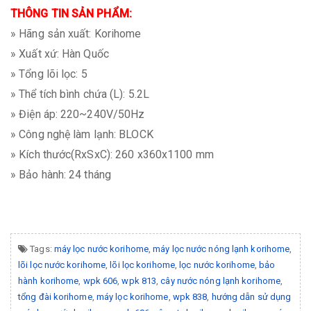
THÔNG TIN SẢN PHẨM:
» Hãng sản xuất: Korihome
» Xuất xứ: Hàn Quốc
» Tổng lõi lọc: 5
» Thể tích bình chứa (L): 5.2L
» Điện áp: 220~240V/50Hz
» Công nghệ làm lạnh: BLOCK
» Kích thước(RxSxC): 260 x360x1100 mm
» Bảo hành: 24 tháng
Tags:
máy lọc nước korihome
,
máy lọc nước nóng lạnh korihome
,
lõi lọc nước korihome
,
lõi lọc korihome
,
lọc nước korihome
,
bảo
hành korihome
,
wpk 606
,
wpk 813
,
cây nước nóng lạnh korihome
,
tổng đài korihome
,
máy lọc korihome
,
wpk 838
,
hướng dẫn sử dụng