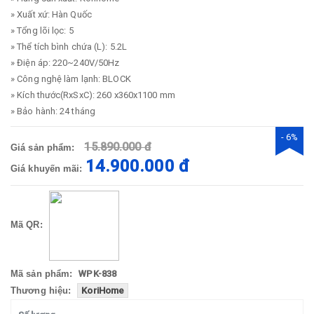
» Xuất xứ: Hàn Quốc
» Tổng lõi lọc: 5
» Thể tích bình chứa (L): 5.2L
» Điện áp: 220~240V/50Hz
» Công nghệ làm lạnh: BLOCK
» Kích thước(RxSxC): 260 x360x1100 mm
» Bảo hành: 24 tháng
- 6%
15.890.000 đ
Giá sản phẩm:
14.900.000 đ
Giá khuyến mãi:
Mã QR:
Mã sản phẩm:
WPK-838
Thương hiệu:
KoriHome