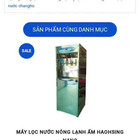
nước chungho
SẢN PHẨM CÙNG DANH MỤC
SALE
G
MÁY LỌC NƯỚC NÓNG LẠNH ẤM HAOHSING