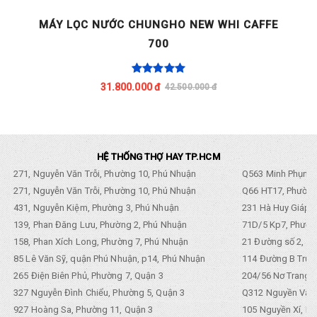
MÁY LỌC NƯỚC CHUNGHO NEW WHI CAFFE
700
31.800.000 đ
42.500.000 đ
HỆ THỐNG THỢ HAY TP.HCM
271, Nguyễn Văn Trỗi, Phường 10, Phú Nhuận
Q563 Minh Phụng,
271, Nguyễn Văn Trỗi, Phường 10, Phú Nhuận
Q66 HT17, Phường
431, Nguyễn Kiệm, Phường 3, Phú Nhuận
231 Hà Huy Giáp, 
139, Phan Đăng Lưu, Phường 2, Phú Nhuận
71D/5 Kp7, Phường
158, Phan Xích Long, Phường 7, Phú Nhuận
21 Đường số 2, KP
85 Lê Văn Sỹ, quận Phú Nhuận, p14, Phú Nhuận
114 Đường B Trưng
265 Điện Biên Phủ, Phường 7, Quận 3
204/56 Nơ Trang L
327 Nguyễn Đình Chiểu, Phường 5, Quận 3
Q312 Nguyền Văn 
927 Hoàng Sa, Phường 11, Quận 3
105 Nguyền Xí, Ph