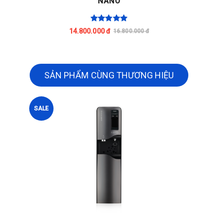
NANO
14.800.000 đ
16.800.000 đ
SẢN PHẨM CÙNG THƯƠNG HIỆU
SALE