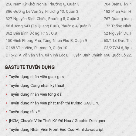
256 Nam Kỳ Khởi Nghĩa, Phường 8, Quận 3
704 Điện Biên Phũ 
386 Đường Lê Văn Sỹ, Phường 13, Quận 3
182 Phan Văn Hân,
327 Nguyễn Đình Chiểu, Phường 5, Quận 3
767 Quang trung, 
66 đường 643 (Tạ Quang Bửu), Phường 4,Quận 8
172 Thống Nhất. P
362 Bến Bình Đông, P.15 , Q.8
52 Nguyễn Du, Ph
150 Đình Phong Phú, Tăng Nhơn Phú B, Quận 9
63/1 Lê Đức Thọ, 
Q168 Vĩnh Viễn, Phường 9, Quận 10
C3/27YM 6, ấp 4, 
D15/21A Võ Văn Vân, Xã Vĩnh Lộc B, Huyện Bình Chánh
698 Quốc Lộ 22, Tổ
GASTUTE TUYỂN DỤNG
Tuyển dụng nhân viên giao gas
Tuyển dụng Công nhân kỹ thuật
Tuyển dụng nhân viên tổng đài
Tuyển dụng nhân viên phát triển thị trường GAS LPG
Tuyển dụng tài xế
[HCM] Chuyên Viên Thiết Kế Đồ Họa / Graphic Designer
Tuyển dụng Nhân Viên Front-End Css-Html-Javascript