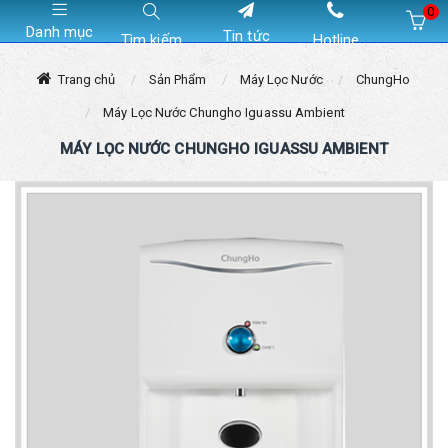
0
Danh mục
Tin tức
Tìm kiếm
Hotline
Hiện chưa có sản phẩm nào trong giỏ hàng của bạn
Trang chủ
Sản Phẩm
Máy Lọc Nước
ChungHo
Máy Lọc Nước Chungho Iguassu Ambient
MÁY LỌC NƯỚC CHUNGHO IGUASSU AMBIENT