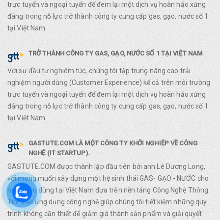
trực tuyến và ngoại tuyến để đem lại một dịch vụ hoàn hảo xứng
đáng trong nỗ lực trở thành công ty cung cấp gas, gạo, nước số 1
tại Việt Nam.
TRỞ THÀNH CÔNG TY GAS, GẠO, NƯỚC SỐ 1 TẠI VIỆT NAM
Với sự đầu tư nghiêm túc, chúng tôi tập trung nâng cao trải
nghiệm người dùng (Customer Experience) kể cả trên môi trường
trực tuyến và ngoại tuyến để đem lại một dịch vụ hoàn hảo xứng
đáng trong nỗ lực trở thành công ty cung cấp gas, gạo, nước số 1
tại Việt Nam.
GASTUTE.COM LÀ MỘT CÔNG TY KHỞI NGHIỆP VỀ CÔNG
NGHỆ (IT STARTUP).
GASTUTE.COM được thành lập đầu tiên bởi anh Lê Dương Long,
với mong muốn xây dựng một hệ sinh thái GAS- GẠO - NƯỚC cho
hàng tiêu dùng tại Việt Nam đựa trên nền tảng Công Nghệ Thông
Tin. Việc ứng dụng công nghệ giúp chúng tôi tiết kiệm những quy
trình không cần thiết để giảm giá thành sản phẩm và giải quyết