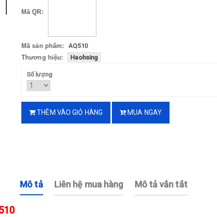
Mã QR:
Mã sản phẩm:
AQ510
Thương hiệu:
Haohsing
Số lượng
THÊM VÀO GIỎ HÀNG
MUA NGAY
Mô tả
Liên hệ mua hàng
Mô tả vắn tắt
 510