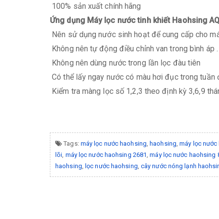
100% sản xuất chính hãng
Ứng dụng Máy lọc nước tinh khiết Haohsing A
Nên sử dụng nước sinh hoạt để cung cấp cho má
Không nên tự động điều chỉnh van trong bình áp .
Không nên dùng nước trong lần lọc đàu tiên
Có thể lấy ngay nước có màu hơi đục trong tuần đ
Kiểm tra màng lọc số 1,2,3 theo định kỳ 3,6,9 thá
Tags:
máy lọc nước haohsing
,
haohsing
,
máy lọc nước
lõi
,
máy lọc nước haohsing 2681
,
máy lọc nước haohsing 8
haohsing
,
lọc nước haohsing
,
cây nước nóng lạnh haohsi