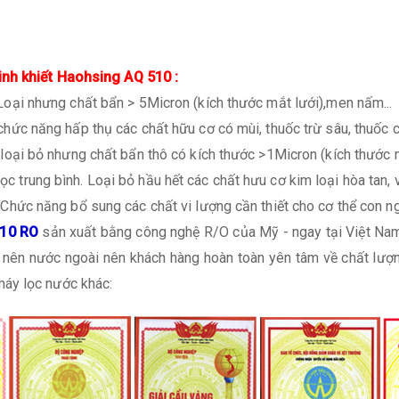
inh khiết Haohsing AQ 510 :
 Loại nhưng chất bẩn > 5Micron (kích thước mắt lưới),men nấm...
 chức năng hấp thụ các chất hữu cơ có mùi, thuốc trừ sâu, thuốc c
 loại bỏ nhưng chất bẩn thô có kích thước >1Micron (kích thước m
c trung bình. Loại bỏ hầu hết các chất hưu cơ kim loại hòa tan, v
 Chức năng bổ sung các chất vi lượng cần thiết cho cơ thể con n
10 RO
sản xuất bằng công nghệ R/O của Mỹ - ngay tại Việt Nam
nên nước ngoài nên khách hàng hoàn toàn yên tâm về chất lượ
máy lọc nước khác: