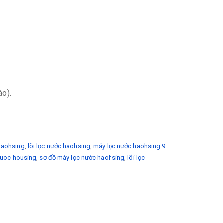
ào).
haohsing
,
lõi lọc nước haohsing
,
máy lọc nước haohsing 9
nuoc housing
,
sơ đồ máy lọc nước haohsing
,
lõi lọc