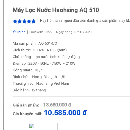
Máy Lọc Nước Haohsing AQ 510
Hãy trở thành người đầu tiên đánh giá sản phẩm này
(
Thích
Lượt xem: 1222
Ngày đăng: 07/12/2020
Mã sản phẩm
: AQ 501R/O
Kích thước
: 300x430x1050(mm)
Chức năng
: Lọc nước tinh khiết tự động
Điện áp
: 220V - 50Hz - 750W – 210W
Công suất
: 10L/h
Bình chứa
: Nóng -3L; lạnh -1,8L
Thương hiệu
: Haohsing Việt Nam
Bảo hành
: 12 tháng
13.680.000 đ
Giá sản phẩm:
10.585.000 đ
Giá khuyến mãi: