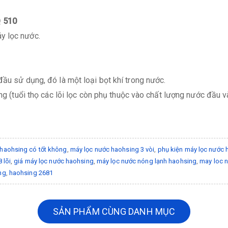
Q 510
y lọc nước.
ầu sử dụng, đó là một loại bọt khí trong nước.
ng (tuổi thọ các lõi lọc còn phụ thuộc vào chất lượng nước đầu v
 haohsing có tốt không
,
máy lọc nước haohsing 3 vòi
,
phụ kiện máy lọc nước 
 lõi
,
giá máy lọc nước haohsing
,
máy lọc nước nóng lạnh haohsing
,
may loc 
ng
,
haohsing 2681
SẢN PHẨM CÙNG DANH MỤC