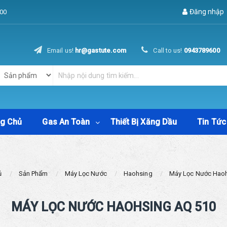
Đăng nhập
00
Email us!
hr@gastute.com
Call to us!
0943789600
ng Chủ
Gas An Toàn
Thiết Bị Xăng Dầu
Tin Tức
ủ
Sản Phẩm
Máy Lọc Nước
Haohsing
Máy Lọc Nước Hao
MÁY LỌC NƯỚC HAOHSING AQ 510