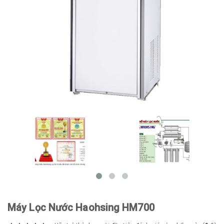
Máy Lọc Nước Haohsing HM700