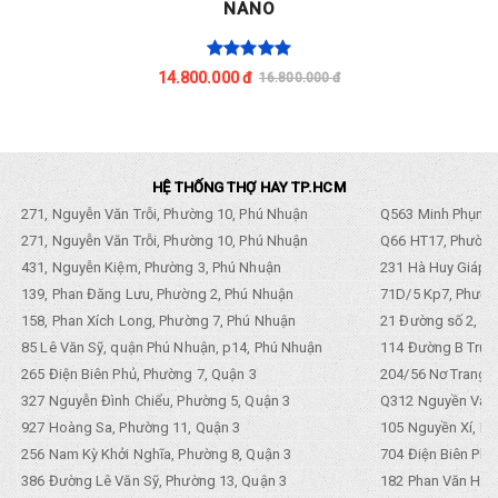
NANO
14.800.000 đ
16.800.000 đ
HỆ THỐNG THỢ HAY TP.HCM
271, Nguyễn Văn Trỗi, Phường 10, Phú Nhuận
Q563 Minh Phụng,
271, Nguyễn Văn Trỗi, Phường 10, Phú Nhuận
Q66 HT17, Phường
431, Nguyễn Kiệm, Phường 3, Phú Nhuận
231 Hà Huy Giáp, 
139, Phan Đăng Lưu, Phường 2, Phú Nhuận
71D/5 Kp7, Phường
158, Phan Xích Long, Phường 7, Phú Nhuận
21 Đường số 2, KP
85 Lê Văn Sỹ, quận Phú Nhuận, p14, Phú Nhuận
114 Đường B Trưng
265 Điện Biên Phủ, Phường 7, Quận 3
204/56 Nơ Trang L
327 Nguyễn Đình Chiểu, Phường 5, Quận 3
Q312 Nguyền Văn 
927 Hoàng Sa, Phường 11, Quận 3
105 Nguyền Xí, Ph
256 Nam Kỳ Khởi Nghĩa, Phường 8, Quận 3
704 Điện Biên Phũ 
386 Đường Lê Văn Sỹ, Phường 13, Quận 3
182 Phan Văn Hân,