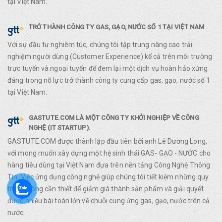
tại Việt Nam.
TRỞ THÀNH CÔNG TY GAS, GẠO, NƯỚC SỐ 1 TẠI VIỆT NAM
Với sự đầu tư nghiêm túc, chúng tôi tập trung nâng cao trải
nghiệm người dùng (Customer Experience) kể cả trên môi trường
trực tuyến và ngoại tuyến để đem lại một dịch vụ hoàn hảo xứng
đáng trong nỗ lực trở thành công ty cung cấp gas, gạo, nước số 1
tại Việt Nam.
GASTUTE.COM LÀ MỘT CÔNG TY KHỞI NGHIỆP VỀ CÔNG
NGHỆ (IT STARTUP).
GASTUTE.COM được thành lập đầu tiên bởi anh Lê Dương Long,
với mong muốn xây dựng một hệ sinh thái GAS- GẠO - NƯỚC cho
hàng tiêu dùng tại Việt Nam đựa trên nền tảng Công Nghệ Thông
Tin. Việc ứng dụng công nghệ giúp chúng tôi tiết kiệm những quy
trình không cần thiết để giảm giá thành sản phẩm và giải quyết
được nhiều bài toán lớn về chuỗi cung ứng gas, gạo, nước trên cả
nước.