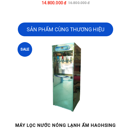
14.800.000 đ
16.800.000 đ
SẢN PHẨM CÙNG THƯƠNG HIỆU
SALE
G
MÁY LỌC NƯỚC NÓNG LẠNH ẤM HAOHSING