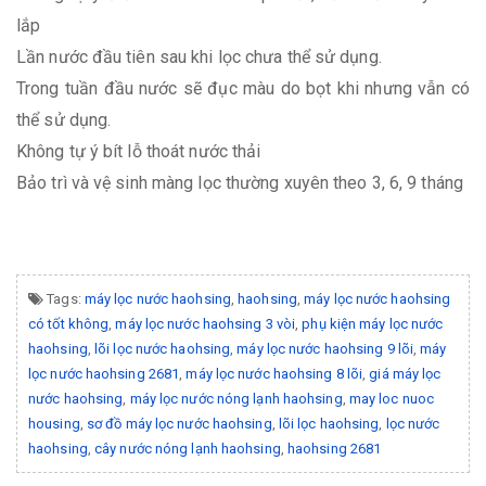
lắp
Lần nước đầu tiên sau khi lọc chưa thể sử dụng.
Trong tuần đầu nước sẽ đục màu do bọt khi nhưng vẫn có
thể sử dụng.
Không tự ý bít lỗ thoát nước thải
Bảo trì và vệ sinh màng lọc thường xuyên theo 3, 6, 9 tháng
Tags:
máy lọc nước haohsing
,
haohsing
,
máy lọc nước haohsing
có tốt không
,
máy lọc nước haohsing 3 vòi
,
phụ kiện máy lọc nước
haohsing
,
lõi lọc nước haohsing
,
máy lọc nước haohsing 9 lõi
,
máy
lọc nước haohsing 2681
,
máy lọc nước haohsing 8 lõi
,
giá máy lọc
nước haohsing
,
máy lọc nước nóng lạnh haohsing
,
may loc nuoc
housing
,
sơ đồ máy lọc nước haohsing
,
lõi lọc haohsing
,
lọc nước
haohsing
,
cây nước nóng lạnh haohsing
,
haohsing 2681