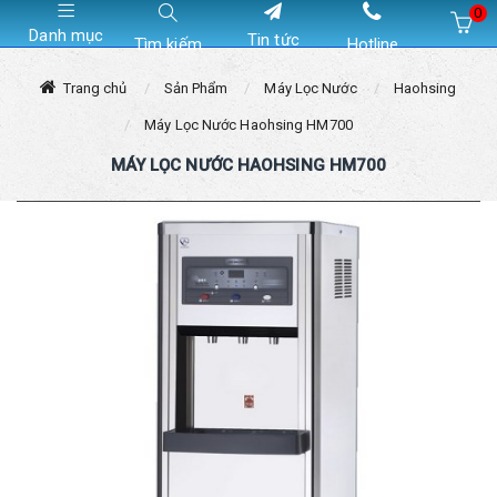
0
Danh mục
Tin tức
Tìm kiếm
Hotline
Hiện chưa có sản phẩm nào trong giỏ hàng của bạn
Trang chủ
Sản Phẩm
Máy Lọc Nước
Haohsing
Máy Lọc Nước Haohsing HM700
MÁY LỌC NƯỚC HAOHSING HM700