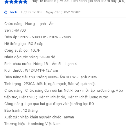
Hãy trở thành người đầu tiên đánh giá sản phẩm này
(
0
)
Thích
Lượt xem: 906
Ngày đăng: 05/12/2020
Chức năng
: Nóng - Lạnh - Ấm
Seri
: HM700
Điện áp
: 220V - 50/60Hz - 210W - 750W
Hệ thống lọc
: RO 5 cấp
Công suất lọc
: 10L/H
Nhiệt độ nước nóng
: 93-98 độ
Bình chứa nước
: Nóng 18L- Ấm 8L - Lạnh 4L
Kích thước
: W42*D41*H127 cm
Điện năng tiêu thụ
: Nóng 800W- Ấm 300W - Lạnh 210W
Tình trạng
: 2P30A thiết bị ngắt mạch, Bảo vệ quá nhiệt
Chức năng
: Chức năng đun sôi lại, Nút khóa / mở nắp nước nóng, Hộp
tiếp tục, Hiển thị EP, Hiển thị nhiệt độ, Hiển thị chất lượng nước
Công năng
: Lọc qua hai giai đoạn và hệ thống lọc RO
Bảo hành
: 12 tháng
Xuất xứ
: Nhập khẩu nguyên chiếc Taiwan
Thương hiệu
: Haohsing Việt Nam