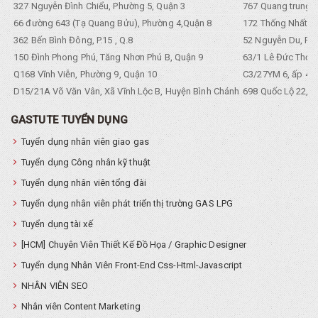
327 Nguyễn Đình Chiểu, Phường 5, Quận 3
767 Quang trung, 
66 đường 643 (Tạ Quang Bửu), Phường 4,Quận 8
172 Thống Nhất. P
362 Bến Bình Đông, P.15 , Q.8
52 Nguyễn Du, Ph
150 Đình Phong Phú, Tăng Nhơn Phú B, Quận 9
63/1 Lê Đức Thọ, 
Q168 Vĩnh Viễn, Phường 9, Quận 10
C3/27YM 6, ấp 4, 
D15/21A Võ Văn Vân, Xã Vĩnh Lộc B, Huyện Bình Chánh
698 Quốc Lộ 22, Tổ
GASTUTE TUYỂN DỤNG
Tuyển dụng nhân viên giao gas
Tuyển dụng Công nhân kỹ thuật
Tuyển dụng nhân viên tổng đài
Tuyển dụng nhân viên phát triển thị trường GAS LPG
Tuyển dụng tài xế
[HCM] Chuyên Viên Thiết Kế Đồ Họa / Graphic Designer
Tuyển dụng Nhân Viên Front-End Css-Html-Javascript
NHÂN VIÊN SEO
Nhân viên Content Marketing