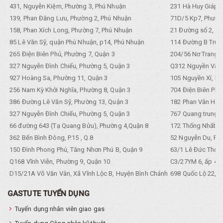
431, Nguyễn Kiệm, Phường 3, Phú Nhuận
231 Hà Huy Giáp, 
139, Phan Đăng Lưu, Phường 2, Phú Nhuận
71D/5 Kp7, Phường
158, Phan Xích Long, Phường 7, Phú Nhuận
21 Đường số 2, KP
85 Lê Văn Sỹ, quận Phú Nhuận, p14, Phú Nhuận
114 Đường B Trưng
265 Điện Biên Phủ, Phường 7, Quận 3
204/56 Nơ Trang L
327 Nguyễn Đình Chiểu, Phường 5, Quận 3
Q312 Nguyền Văn 
927 Hoàng Sa, Phường 11, Quận 3
105 Nguyền Xí, Ph
256 Nam Kỳ Khởi Nghĩa, Phường 8, Quận 3
704 Điện Biên Phũ 
386 Đường Lê Văn Sỹ, Phường 13, Quận 3
182 Phan Văn Hân,
327 Nguyễn Đình Chiểu, Phường 5, Quận 3
767 Quang trung, 
66 đường 643 (Tạ Quang Bửu), Phường 4,Quận 8
172 Thống Nhất. P
362 Bến Bình Đông, P.15 , Q.8
52 Nguyễn Du, Ph
150 Đình Phong Phú, Tăng Nhơn Phú B, Quận 9
63/1 Lê Đức Thọ, 
Q168 Vĩnh Viễn, Phường 9, Quận 10
C3/27YM 6, ấp 4, 
D15/21A Võ Văn Vân, Xã Vĩnh Lộc B, Huyện Bình Chánh
698 Quốc Lộ 22, Tổ
GASTUTE TUYỂN DỤNG
Tuyển dụng nhân viên giao gas