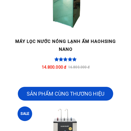
G
MÁY LỌC NƯỚC NÓNG LẠNH ẤM HAOHSING
NANO
14.800.000 đ
16.800.000 đ
SẢN PHẨM CÙNG THƯƠNG HIỆU
SALE