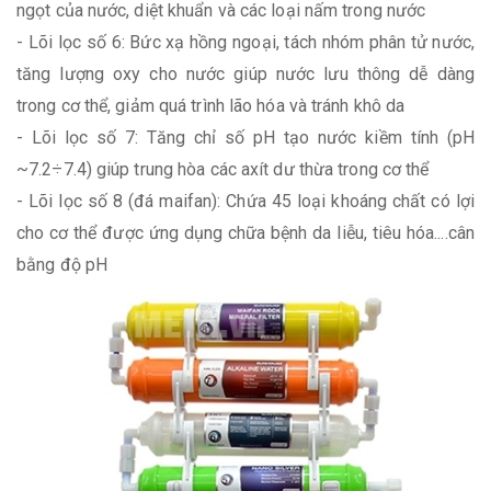
ngọt của nước, diệt khuẩn và các loại nấm trong nước
- Lõi lọc số 6: Bức xạ hồng ngoại, tách nhóm phân tử nước,
tăng lượng oxy cho nước giúp nước lưu thông dễ dàng
trong cơ thể, giảm quá trình lão hóa và tránh khô da
- Lõi lọc số 7: Tăng chỉ số pH tạo nước kiềm tính (pH
~7.2÷7.4) giúp trung hòa các axít dư thừa trong cơ thể
- Lõi lọc số 8 (đá maifan): Chứa 45 loại khoáng chất có lợi
cho cơ thể được ứng dụng chữa bệnh da liễu, tiêu hóa....cân
bằng độ pH