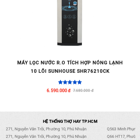
MÁY LỌC NƯỚC R.O TÍCH HỢP NÓNG LẠNH
10 LÕI SUNHOUSE SHR76210CK
6.590.000 đ
7.680.000 đ
HỆ THỐNG THỢ HAY TP.HCM
271, Nguyễn Văn Trỗi, Phường 10, Phú Nhuận
Q563 Minh Phụng,
271, Nguyễn Văn Trỗi, Phường 10, Phú Nhuận
Q66 HT17, Phường