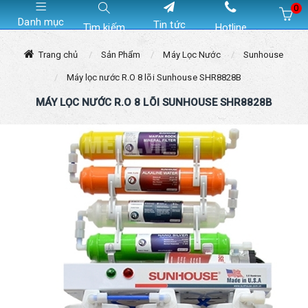
0
Danh mục
Tin tức
Tìm kiếm
Hotline
Hiện chưa có sản phẩm nào trong giỏ hàng của bạn
Trang chủ
Sản Phẩm
Máy Lọc Nước
Sunhouse
Máy lọc nước R.O 8 lõi Sunhouse SHR8828B
MÁY LỌC NƯỚC R.O 8 LÕI SUNHOUSE SHR8828B