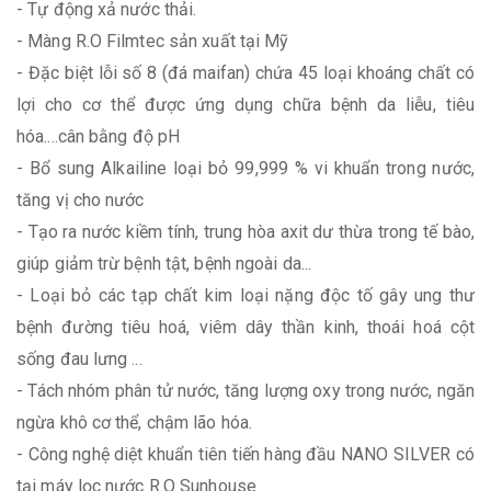
- Tự động xả nước thải.
- Màng R.O Filmtec sản xuất tại Mỹ
- Đặc biệt lỗi số 8 (đá maifan) chứa 45 loại khoáng chất có
lợi cho cơ thể được ứng dụng chữa bệnh da liễu, tiêu
hóa....cân bằng độ pH
- Bổ sung Alkailine loại bỏ 99,999 % vi khuẩn trong nước,
tăng vị cho nước
- Tạo ra nước kiềm tính, trung hòa axit dư thừa trong tế bào,
giúp giảm trừ bệnh tật, bệnh ngoài da...
- Loại bỏ các tạp chất kim loại nặng độc tố gây ung thư
bệnh đường tiêu hoá, viêm dây thần kinh, thoái hoá cột
sống đau lưng ...
- Tách nhóm phân tử nước, tăng lượng oxy trong nước, ngăn
ngừa khô cơ thể, chậm lão hóa.
- Công nghệ diệt khuẩn tiên tiến hàng đầu NANO SILVER có
tại máy lọc nước R.O Sunhouse