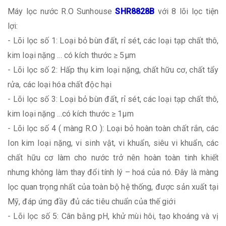
Máy lọc nước R.O Sunhouse
SHR8828B
với 8 lõi lọc tiện
lợi:
- Lõi lọc số 1: Loại bỏ bùn đất, rỉ sét, các loại tạp chất thô,
kim loại nặng ... có kích thước ≥ 5µm
- Lõi lọc số 2: Hấp thụ kim loại nặng, chất hữu cơ, chất tẩy
rửa, các loại hóa chất độc hại
- Lõi lọc số 3: Loại bỏ bùn đất, rỉ sét, các loại tạp chất thô,
kim loại nặng ...có kích thước ≥ 1µm
- Lõi lọc số 4 ( màng R.O ): Loại bỏ hoàn toàn chất rắn, các
Ion kim loại nặng, vi sinh vật, vi khuẩn, siêu vi khuẩn, các
chất hữu cơ làm cho nước trở nên hoàn toàn tinh khiết
nhưng không làm thay đổi tính lý – hoá của nó. Đây là màng
lọc quan trọng nhất của toàn bộ hệ thống, được sản xuất tại
Mỹ, đáp ứng đầy đủ các tiêu chuẩn của thế giới
- Lõi lọc số 5: Cân bằng pH, khử mùi hôi, tạo khoáng và vị