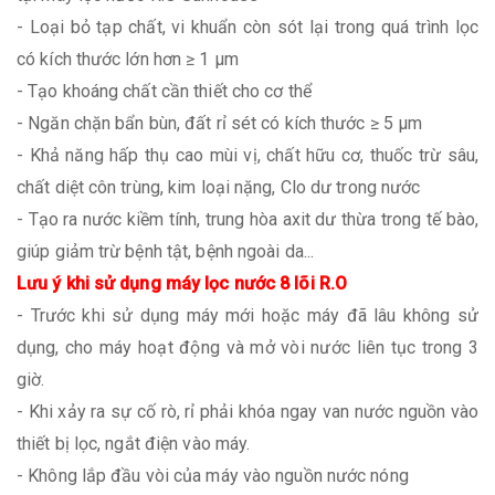
- Loại bỏ tạp chất, vi khuẩn còn sót lại trong quá trình lọc
có kích thước lớn hơn ≥ 1 µm
- Tạo khoáng chất cần thiết cho cơ thể
- Ngăn chặn bẩn bùn, đất rỉ sét có kích thước ≥ 5 µm
- Khả năng hấp thụ cao mùi vị, chất hữu cơ, thuốc trừ sâu,
chất diệt côn trùng, kim loại nặng, Clo dư trong nước
- Tạo ra nước kiềm tính, trung hòa axit dư thừa trong tế bào,
giúp giảm trừ bệnh tật, bệnh ngoài da...
Lưu ý khi sử dụng máy lọc nước 8 lõi R.O
- Trước khi sử dụng máy mới hoặc máy đã lâu không sử
dụng, cho máy hoạt động và mở vòi nước liên tục trong 3
giờ.
- Khi xảy ra sự cố rò, rỉ phải khóa ngay van nước nguồn vào
thiết bị lọc, ngắt điện vào máy.
- Không lắp đầu vòi của máy vào nguồn nước nóng