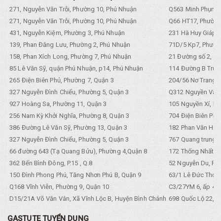
271, Nguyễn Văn Trỗi, Phường 10, Phú Nhuận
Q563 Minh Phụng,
271, Nguyễn Văn Trỗi, Phường 10, Phú Nhuận
Q66 HT17, Phường
431, Nguyễn Kiệm, Phường 3, Phú Nhuận
231 Hà Huy Giáp, 
139, Phan Đăng Lưu, Phường 2, Phú Nhuận
71D/5 Kp7, Phường
158, Phan Xích Long, Phường 7, Phú Nhuận
21 Đường số 2, KP
85 Lê Văn Sỹ, quận Phú Nhuận, p14, Phú Nhuận
114 Đường B Trưng
265 Điện Biên Phủ, Phường 7, Quận 3
204/56 Nơ Trang L
327 Nguyễn Đình Chiểu, Phường 5, Quận 3
Q312 Nguyền Văn 
927 Hoàng Sa, Phường 11, Quận 3
105 Nguyền Xí, Ph
256 Nam Kỳ Khởi Nghĩa, Phường 8, Quận 3
704 Điện Biên Phũ 
386 Đường Lê Văn Sỹ, Phường 13, Quận 3
182 Phan Văn Hân,
327 Nguyễn Đình Chiểu, Phường 5, Quận 3
767 Quang trung, 
66 đường 643 (Tạ Quang Bửu), Phường 4,Quận 8
172 Thống Nhất. P
362 Bến Bình Đông, P.15 , Q.8
52 Nguyễn Du, Ph
150 Đình Phong Phú, Tăng Nhơn Phú B, Quận 9
63/1 Lê Đức Thọ, 
Q168 Vĩnh Viễn, Phường 9, Quận 10
C3/27YM 6, ấp 4, 
D15/21A Võ Văn Vân, Xã Vĩnh Lộc B, Huyện Bình Chánh
698 Quốc Lộ 22, Tổ
GASTUTE TUYỂN DỤNG