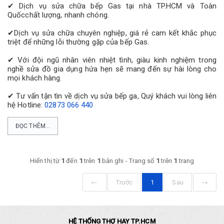
✔ Dịch vụ sửa chữa bếp Gas tại nhà TP.HCM và Toàn
Quốcchất lượng, nhanh chóng.
✔Dịch vụ sửa chữa chuyên nghiệp, giá rẻ cam kết khắc phục
triệt để những lỗi thường gặp của bếp Gas.
✔ Với đội ngũ nhân viên nhiệt tình, giàu kinh nghiệm trong
nghề sửa đồ gia dụng hứa hẹn sẽ mang đến sự hài lòng cho
mọi khách hàng.
✔ Tư vấn tận tìn về dịch vụ sửa bếp ga, Quý khách vui lòng liên
hệ Hotline:
02873 066 440
ĐỌC THÊM...
Hiển thị từ
1
đến
1
trên
1
bản ghi - Trang số
1
trên
1
trang
←
Trước
1
Sau
→
HỆ THỐNG THỢ HAY TP.HCM