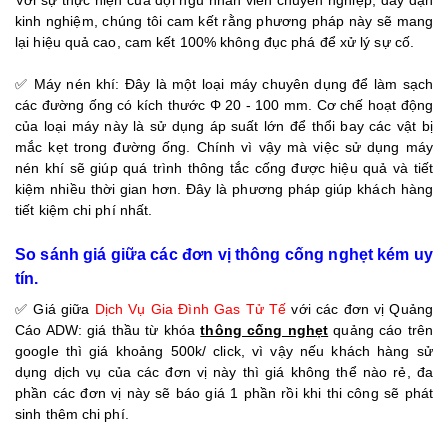
Với sự thực hiện của đội ngũ nhân viên chuyên nghiệp, dày dặn
kinh nghiệm, chúng tôi cam kết rằng phương pháp này sẽ mang
lại hiệu quả cao, cam kết 100% không đục phá để xử lý sự cố.
✅ Máy nén khí: Đây là một loại máy chuyên dụng để làm sạch
các đường ống có kích thước Φ 20 - 100 mm. Cơ chế hoạt động
của loại máy này là sử dụng áp suất lớn để thổi bay các vật bị
mắc kẹt trong đường ống. Chính vì vậy mà việc sử dụng máy
nén khí sẽ giúp quá trình thông tắc cống được hiệu quả và tiết
kiệm nhiều thời gian hơn. Đây là phương pháp giúp khách hàng
tiết kiệm chi phí nhất.
So sánh giá giữa các đơn vị thông cống nghẹt kém uy
tín.
✅ Giá giữa
Dịch Vụ Gia Đình Gas Tử Tế
với các đơn vị Quảng
Cáo ADW: giá thầu từ khóa
thông cống nghẹ
t
quảng cáo trên
google thì giá khoảng 500k/ click, vì vậy nếu khách hàng sử
dụng dịch vụ của các đơn vị này thì giá không thể nào rẻ, đa
phần các đơn vị này sẽ báo giá 1 phần rồi khi thi công sẽ phát
sinh thêm chi phí.