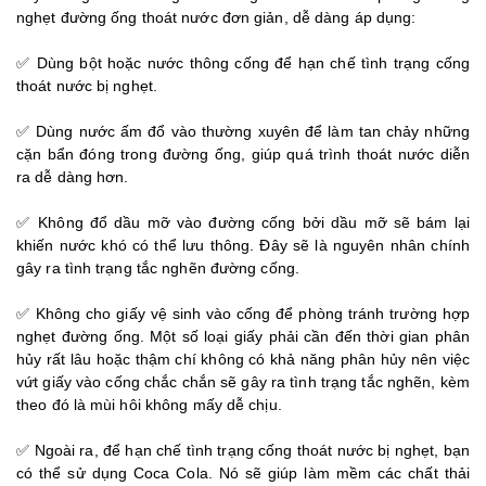
nghẹt đường ống thoát nước đơn giản, dễ dàng áp dụng:
✅ Dùng bột hoặc nước thông cống để hạn chế tình trạng cống
thoát nước bị nghẹt.
✅ Dùng nước ấm đổ vào thường xuyên để làm tan chảy những
cặn bẩn đóng trong đường ống, giúp quá trình thoát nước diễn
ra dễ dàng hơn.
✅ Không đổ dầu mỡ vào đường cống bởi dầu mỡ sẽ bám lại
khiến nước khó có thể lưu thông. Đây sẽ là nguyên nhân chính
gây ra tình trạng tắc nghẽn đường cống.
✅ Không cho giấy vệ sinh vào cống để phòng tránh trường hợp
nghẹt đường ống. Một số loại giấy phải cần đến thời gian phân
hủy rất lâu hoặc thậm chí không có khả năng phân hủy nên việc
vứt giấy vào cống chắc chắn sẽ gây ra tình trạng tắc nghẽn, kèm
theo đó là mùi hôi không mấy dễ chịu.
✅ Ngoài ra, để hạn chế tình trạng cống thoát nước bị nghẹt, bạn
có thể sử dụng Coca Cola. Nó sẽ giúp làm mềm các chất thải