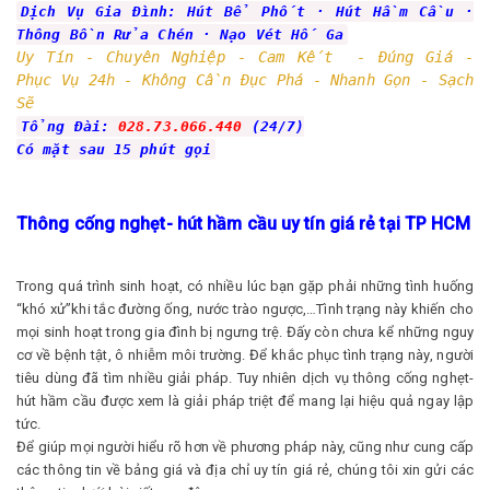
Dịch Vụ Gia Đình: Hút Bể Phốt · ‎Hút Hầm Cầu ·
‎Thông Bồn Rửa Chén · ‎Nạo Vét Hố Ga
Uy Tín - Chuyên Nghiệp - Cam Kết - Đúng Giá -
Phục Vụ 24h - Không Cần Đục Phá - Nhanh Gọn - Sạch
Sẽ
Tổng Đài:
028.73.066.440
(24/7)
Có mặt sau 15 phút gọi
Thông cống nghẹt- hút hầm cầu uy tín giá rẻ tại TP HCM
Trong quá trình sinh hoạt, có nhiều lúc bạn gặp phải những tình huống
“khó xử”khi tắc đường ống, nước trào ngược,…Tình trạng này khiến cho
mọi sinh hoạt trong gia đình bị ngưng trệ. Đấy còn chưa kể những nguy
cơ về bệnh tật, ô nhiễm môi trường. Để khắc phục tình trạng này, người
tiêu dùng đã tìm nhiều giải pháp. Tuy nhiên dịch vụ thông cống nghẹt-
hút hầm cầu được xem là giải pháp triệt để mang lại hiệu quả ngay lập
tức.
Để giúp mọi người hiểu rõ hơn về phương pháp này, cũng như cung cấp
các thông tin về bảng giá và địa chỉ uy tín giá rẻ, chúng tôi xin gửi các