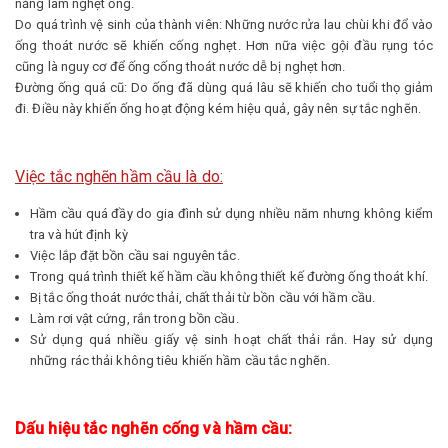
năng làm nghẹt ống.
Do quá trình vệ sinh của thành viên: Những nước rửa lau chùi khi đổ vào
ống thoát nước sẽ khiến cống nghẹt. Hơn nữa việc gội đầu rụng tóc
cũng là nguy cơ để ống cống thoát nước dễ bị nghẹt hơn.
Đường ống quá cũ: Do ống đã dùng quá lâu sẽ khiến cho tuổi thọ giảm
đi. Điều này khiến ống hoạt động kém hiệu quả, gây nên sự tắc nghẽn.
Việc tắc nghẽn hầm cầu là do:
Hầm cầu quá đầy do gia đình sử dụng nhiều năm nhưng không kiểm
tra và hút định kỳ
Việc lắp đặt bồn cầu sai nguyên tắc.
Trong quá trình thiết kế hầm cầu không thiết kế đường ống thoát khí.
Bị tắc ống thoát nước thải, chất thải từ bồn cầu với hầm cầu.
Làm rơi vật cứng, rắn trong bồn cầu.
Sử dụng quá nhiều giấy vệ sinh hoạt chất thải rắn. Hay sử dụng
những rác thải không tiêu khiến hầm cầu tắc nghẽn.
Dấu hiệu tắc nghẽn cống và hầm cầu: