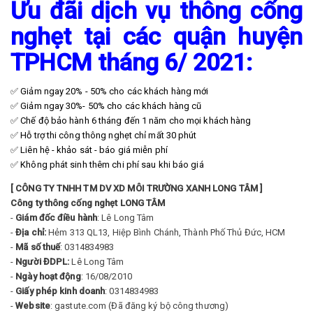
Ưu đãi dịch vụ thông cống
nghẹt tại các quận huyện
TPHCM tháng 6/ 2021:
✅ Giảm ngay 20% - 50% cho các khách hàng mới
✅ Giảm ngay 30%- 50% cho các khách hàng cũ
✅ Chế độ bảo hành 6 tháng đến 1 năm cho mọi khách hàng
✅ Hỗ trợ thi công thông nghẹt chỉ mất 30 phút
✅ Liên hệ - khảo sát - báo giá miễn phí
✅ Không phát sinh thêm chi phí sau khi báo giá
[ CÔNG TY TNHH TM DV XD MÔI TRƯỜNG XANH LONG TÂM ]
Công ty thông cống nghẹt LONG TÂM
-
Giám đốc điều hành
: Lê Long Tâm
-
Địa chỉ:
Hẻm 313 QL13, Hiệp Bình Chánh, Thành Phố Thủ Đức, HCM
-
Mã số thuế
: 0314834983
-
Người ĐDPL:
Lê Long Tâm
-
Ngày hoạt động
: 16/08/2010
-
Giấy phép kinh doanh
: 0314834983
-
Website
: gastute.com (Đã đăng ký bộ công thương)