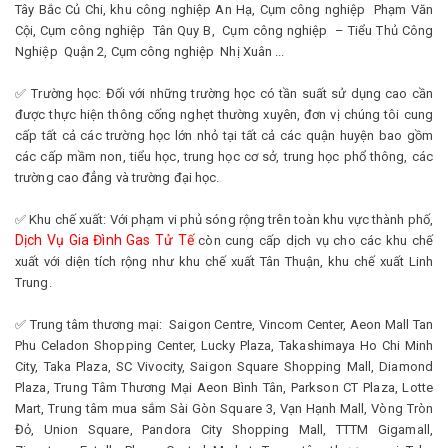
Tây Bắc Củ Chi, khu công nghiệp An Hạ, Cụm công nghiệp Phạm Văn
Cội, Cụm công nghiệp Tân Quy B, Cụm công nghiệp – Tiểu Thủ Công
Nghiệp Quận 2, Cụm công nghiệp Nhị Xuân ...
✅ Trường học: Đối với những trường học có tần suất sử dụng cao cần
được thực hiện thông cống nghẹt thường xuyên, đơn vị chúng tôi cung
cấp tất cả các trường học lớn nhỏ tại tất cả các quận huyện bao gồm
các cấp mầm non, tiểu học, trung học cơ sở, trung học phổ thông, các
trường cao đẳng và trường đại học.
✅ Khu chế xuất: Với phạm vi phủ sóng rộng trên toàn khu vực thành phố,
Dịch Vụ Gia Đình Gas Tử Tế
còn cung cấp dịch vụ cho các khu chế
xuất với diện tích rộng như khu chế xuất Tân Thuận, khu chế xuất Linh
Trung.
✅ Trung tâm thương mại: Saigon Centre, Vincom Center, Aeon Mall Tan
Phu Celadon Shopping Center, Lucky Plaza, Takashimaya Ho Chi Minh
City, Taka Plaza, SC Vivocity, Saigon Square Shopping Mall, Diamond
Plaza, Trung Tâm Thương Mại Aeon Bình Tân, Parkson CT Plaza, Lotte
Mart, Trung tâm mua sắm Sài Gòn Square 3, Vạn Hạnh Mall, Vòng Tròn
Đỏ, Union Square, Pandora City Shopping Mall, TTTM Gigamall,