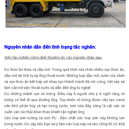
Nguyên nhân dẫn đến tình trạng tắc nghẽn:
Việc tắc nghẽn cống rãnh thường do các nguyên nhân sau:
Do thức ăn thừa và dầu mỡ. Trong quá trình rửa chén nhiều vụn thức ăn,
dầu mỡ sẽ tích tụ lại ống thoát nước. Những loại dầu mỡ, nước rửa chén
và vụn thức ăn kết hợp với nhau tạo thành mảnh đá vôi cứng. Vật này sẽ
làm cản trở việc thoát nước và dẫn đến ống bị nghẹt.
Do những mảnh vụn vỏ trứng: Điều này ít người chú ý vì nghĩ rằng vỏ
trứng có thể đi qua đường ống. Tuy nhiên vỏ trứng được cấu tạo canxi
nên khó phân hủy và tan trong nước, hơn nữa đây cũng là vật cản và
cuốn các rác thải khác theo khiến tắc nghẹt ống.
Các loại sơn tường và sơn PU : Bản chất các loại sơn này không tan
trong nước. Do vậy nếu bạn sơ ý làm các loại này rơi vào cống thì có khả