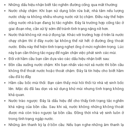
Những dấu hiệu nhận biết tắc nghẽn đường cống qua mắt thường:
Nước chảy chậm: Khi bạn sử dụng bồn rửa bát, nhà tắm nếu lượng
nước chảy ra không nhiều nhưng nước rút bị chậm. Điều này thể hiện
cống nước nhà bạn đang bị tắc nghẽn. Đây là trường hợp cống tắc ở
giai đoạn nhẹ, cần xử lý sớm để tránh tình trạng nặng nề hơn.
Nước thải không rút mà ứ đọng lại. Khác với trường hợp ở trên là nước
chạy chậm thì ở đây nước lại không thể rút hết ở đường ống thoát
nước. Điều này thể hiện tình trạng nghẹt ống ở mức nghiêm trọng. Lúc
này bạn cần thông tắc ngay để ngăn chặn việc phát sinh các mùi.
Đối với hầm cầu bạn cần dựa vào các dấu hiệu nhận biết sau:
Bồn cầu xuống nước chậm: Khi bạn nhấn vào nút xả nước thì bồn cầu
không thể thoát nước hoặc thoát chậm. Đây là tín hiệu cho biết hầm
cầu đã bị đầy.
Hầm cầu bốc mùi thối: Bạn cảm thấy mùi hôi thối từ nhà vệ sinh bốc
lên. Mặc dù đã lau dọn và sử dụng khử mùi nhưng tình trạng không
khả quan.
Nước trào ngược: Đây là dấu hiệu để cho thấy tình trạng tắc nghẽn
khá nặng của bồn cầu. Sau khi xả, nước không những không thoát
được mà còn trào ngược lại bồn cầu. Đồng thời nhà vệ sinh luôn ở
trong tình trạng ngập nước.
Những âm thanh kỳ lạ ở bồn cầu: Nếu bạn nghe những âm thanh lạ