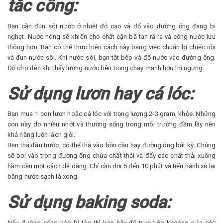
tắc cống:
Bạn cần đun sôi nước ở nhiệt độ cao và đổ vào đường ống đang bị
nghẹt. Nước nóng sẽ khiến cho chất cặn bã tan rã ra và cống nước lưu
thông hơn. Bạn có thể thực hiện cách này bằng việc chuẩn bị chiếc nồi
và đun nước sôi. Khi nước sôi, bạn tắt bếp và đổ nước vào đường ống.
Đổ cho đến khi thấy lượng nước bên trọng chảy mạnh hơn thì ngưng.
Sử dụng lươn hay cá lóc:
Bạn mua 1 con lươn hoặc cá lóc với trọng lượng 2-3 gram, khỏe. Những
con này do nhiều nhớt và thường sống trong môi trường đầm lầy nên
khả năng luồn lách giỏi.
Bạn thả đầu trước, có thể thả vào bồn cầu hay đường ống bất kỳ. Chúng
sẽ bơi vào trong đường ống chứa chất thải và đẩy các chất thải xuống
hầm cầu một cách dễ dàng. Chỉ cần đợi 5 đến 10 phút và tiến hành xả lại
bằng nước sạch là xong.
Sử dụng baking soda:
Nếu đường cống nào bị tắc thì bạn hãy đổ trực tiếp khoảng nửa cốc