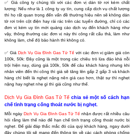
✅ Giá công ty chúng tôi với các đơn vị dán tờ rơi kém chất
lượng: Nếu như là 1 công ty uy tín, cung cấp dịch vụ chất lượng
thì họ rất quan trọng đến vấn đề thường hiệu nên sẽ không dán
tờ rơi trên cột điện hay rải rác trên các tuyển đường, chỉ có các
đơn vị kém uy tín mới quảng cáo dịch vụ đến khách hàng như
vậy, thông thường các đơn vị này thi công rất cẩu thả, làm như
không làm, chế độ bảo hành thì không có.
✅ Giá
Dịch Vụ Gia Đình Gas Tử Tế
với các đơn vị giảm giá còn
100k, 50k: Đây cũng là một trong các chiêu trò lừa đảo khá nỗi
trội hiện nay, dùng giá 100k, 50k để câu khách hàng nhưng khi
nhân viên đến thi công thì giá sẽ tăng lên gấp 2 gấp 3 và khách
hàng chỉ biết là nghẹt nặng nên giá cao hơn, thật sự thì nghẹt
nặng hay nghẹt nhẹ gì thì giá cũng như thế.
Dịch Vụ Gia Đình Gas Tử Tế
chia sẻ một số cách hạn
chế tình trạng cống thoát nước bị nghẹt.
Mỗi ngày
Dịch Vụ Gia Đình Gas Tử Tế
nhận được rất nhiều câu
hỏi rằng làm thế nào để hạn chế tình trạng cống thoát nước bị
nghẹt. Để giải đáp thắc mắc đó của quý khách hàng, ngay dưới
đây chúng tôi sẽ mang đến thông tin về các cách phòng chống