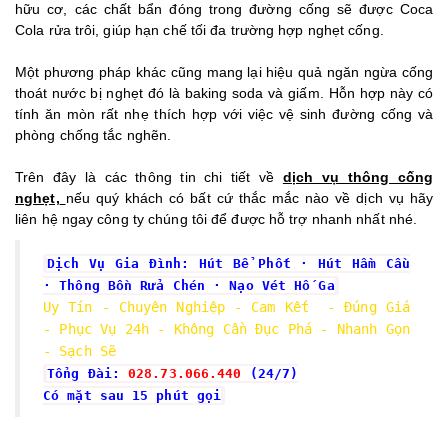
hữu cơ, các chất bẩn đóng trong đường cống sẽ được Coca
Cola rửa trôi, giúp hạn chế tối đa trường hợp nghẹt cống.
Một phương pháp khác cũng mang lại hiệu quả ngăn ngừa cống
thoát nước bị nghẹt đó là baking soda và giấm. Hỗn hợp này có
tính ăn mòn rất nhẹ thích hợp với việc vệ sinh đường cống và
phòng chống tắc nghẽn.
Trên đây là các thông tin chi tiết về
dịch vụ thông cống
nghẹt,
nếu quý khách có bất cứ thắc mắc nào về dịch vụ hãy
liên hệ ngay công ty chúng tôi để được hỗ trợ nhanh nhất nhé.
Dịch Vụ Gia Đình: Hút Bể Phốt · ‎Hút Hầm Cầu
· ‎Thông Bồn Rửa Chén · ‎Nạo Vét Hố Ga
Uy Tín - Chuyên Nghiệp - Cam Kết - Đúng Giá
- Phục Vụ 24h - Không Cần Đục Phá - Nhanh Gọn
- Sạch Sẽ
Tổng Đài:
028.73.066.440
(24/7)
Có mặt sau 15 phút gọi