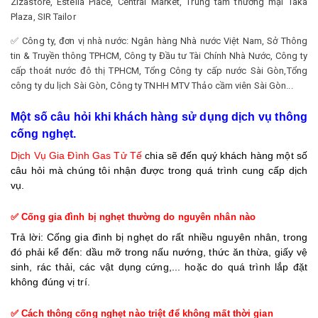
Zizastore, Estella Place, Central Market, Trung tâm thương mại Taka
Plaza, SIR Tailor
✅ Công ty, đơn vị nhà nước: Ngân hàng Nhà nước Việt Nam, Sở Thông
tin & Truyền thông TPHCM, Công ty Đầu tư Tài Chính Nhà Nước, Công ty
cấp thoát nước đô thị TPHCM, Tổng Công ty cấp nước Sài Gòn,Tổng
công ty du lịch Sài Gòn, Công ty TNHH MTV Thảo cầm viên Sài Gòn...
Một số câu hỏi khi khách hàng sử dụng dịch vụ thông
cống nghẹt.
Dịch Vụ Gia Đình Gas Tử Tế
chia sẽ đến quý khách hàng một số
câu hỏi mà chúng tôi nhận được trong quá trình cung cấp dịch
vụ.
✅ Cống gia đình bị nghẹt thường do nguyên nhân nào
Trả lời: Cống gia đình bị nghẹt do rất nhiều nguyên nhân, trong
đó phải kể đến: dầu mỡ trong nấu nướng, thức ăn thừa, giấy vệ
sinh, rác thải, các vật dụng cứng,... hoặc do quá trình lắp đặt
không đúng vị trí.
✅ Cách thông cống nghẹt nào triệt để không mất thời gian