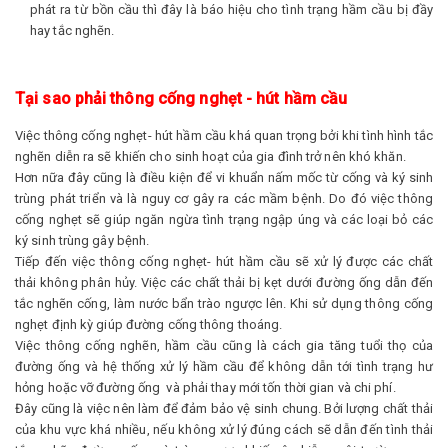
phát ra từ bồn cầu thì đây là báo hiệu cho tình trạng hầm cầu bị đầy
hay tắc nghẽn.
Tại sao phải thông cống nghẹt - hút hầm cầu
Việc thông cống nghẹt- hút hầm cầu khá quan trọng bởi khi tình hình tắc
nghẽn diễn ra sẽ khiến cho sinh hoạt của gia đình trở nên khó khăn.
Hơn nữa đây cũng là điều kiện để vi khuẩn nấm mốc từ cống và ký sinh
trùng phát triển và là nguy cơ gây ra các mầm bệnh. Do đó việc thông
cống nghẹt sẽ giúp ngăn ngừa tình trạng ngập úng và các loại bỏ các
ký sinh trùng gây bệnh.
Tiếp đến việc thông cống nghẹt- hút hầm cầu sẽ xử lý được các chất
thải không phân hủy. Việc các chất thải bị kẹt dưới đường ống dẫn đến
tắc nghẽn cống, làm nước bẩn trào ngược lên. Khi sử dụng thông cống
nghẹt định kỳ giúp đường cống thông thoáng.
Việc thông cống nghẽn, hầm cầu cũng là cách gia tăng tuổi thọ của
đường ống và hệ thống xử lý hầm cầu để không dẫn tới tình trạng hư
hỏng hoặc vỡ đường ống và phải thay mới tốn thời gian và chi phí.
Đây cũng là việc nên làm để đảm bảo vệ sinh chung. Bởi lượng chất thải
của khu vực khá nhiều, nếu không xử lý đúng cách sẽ dẫn đến tình thải