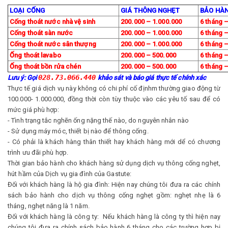
LOẠI CỐNG
GIÁ THÔNG NGHẸT
BẢO HÀ
Cống thoát nước nhà vệ sinh
200.000 – 1.000.000
6 tháng 
Cống thoát sàn nước
200.000 – 1.000.000
6 tháng 
Cống thoát nước sân thượng
200.000 – 1.000.000
6 tháng 
Ống thoát lavabo
200.000 – 500.000
6 tháng 
Ống thoát bồn rửa chén
200.000 – 500.000
6 tháng 
028.73.066.440
Lưu ý: Gọi
khảo sát và báo giá thực tế chính xác
Thực tế giá dịch vụ này không có chi phí cố địnhm thường giao động từ
100.000- 1.000.000, đồng thời còn tùy thuộc vào các yêu tố sau để có
mức giá phù hợp:
- Tình trạng tắc nghẽn ống nặng thế nào, do nguyên nhân nào
- Sử dụng máy móc, thiết bị nào để thông cống.
- Có phải là khách hàng thân thiết hay khách hàng mới dể có chương
trình ưu đãi phù hợp.
Thời gian bảo hành cho khách hàng sử dụng dịch vụ thông cống nghẹt,
hút hầm của Dịch vụ gia đình của Gastute:
Đối với khách hàng là hộ gia đình: Hiện nay chúng tôi đưa ra các chính
sách bảo hành cho dịch vụ thông cống nghẹt gồm: nghẹt nhẹ là 6
tháng, nghẹt năng là 1 năm.
Đối với khách hàng là công ty: Nếu khách hàng là công ty thì hiện nay
chúng tôi đưa ra chính sách bảo hành 6 tháng cho các trường hợp bị