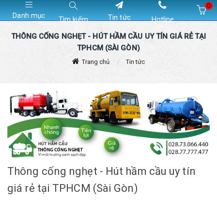
0
Danh mục
Tin tức
Tìm kiếm
Hotline
Hiện chưa có sản phẩm nào trong giỏ hàng của bạn
THÔNG CỐNG NGHẸT - HÚT HẦM CẦU UY TÍN GIÁ RẺ TẠI
TPHCM (SÀI GÒN)
Trang chủ
Tin tức
Thông cống nghẹt - Hút hầm cầu uy tín
giá rẻ tại TPHCM (Sài Gòn)