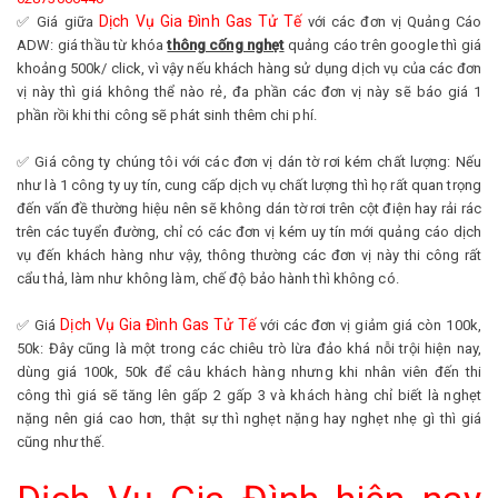
Dịch Vụ Gia Đình Gas Tử Tế
✅ Giá giữa
với các đơn vị Quảng Cáo
ADW: giá thầu từ khóa
thông cống nghẹ
t
quảng cáo trên google thì giá
khoảng 500k/ click, vì vậy nếu khách hàng sử dụng dịch vụ của các đơn
vị này thì giá không thể nào rẻ, đa phần các đơn vị này sẽ báo giá 1
phần rồi khi thi công sẽ phát sinh thêm chi phí.
✅ Giá công ty chúng tôi với các đơn vị dán tờ rơi kém chất lượng: Nếu
như là 1 công ty uy tín, cung cấp dịch vụ chất lượng thì họ rất quan trọng
đến vấn đề thường hiệu nên sẽ không dán tờ rơi trên cột điện hay rải rác
trên các tuyển đường, chỉ có các đơn vị kém uy tín mới quảng cáo dịch
vụ đến khách hàng như vậy, thông thường các đơn vị này thi công rất
cẩu thả, làm như không làm, chế độ bảo hành thì không có.
Dịch Vụ Gia Đình Gas Tử Tế
✅ Giá
với các đơn vị giảm giá còn 100k,
50k: Đây cũng là một trong các chiêu trò lừa đảo khá nỗi trội hiện nay,
dùng giá 100k, 50k để câu khách hàng nhưng khi nhân viên đến thi
công thì giá sẽ tăng lên gấp 2 gấp 3 và khách hàng chỉ biết là nghẹt
nặng nên giá cao hơn, thật sự thì nghẹt nặng hay nghẹt nhẹ gì thì giá
cũng như thế.