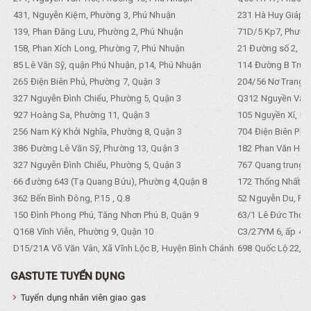
431, Nguyễn Kiệm, Phường 3, Phú Nhuận
231 Hà Huy Giáp, 
139, Phan Đăng Lưu, Phường 2, Phú Nhuận
71D/5 Kp7, Phường
158, Phan Xích Long, Phường 7, Phú Nhuận
21 Đường số 2, KP
85 Lê Văn Sỹ, quận Phú Nhuận, p14, Phú Nhuận
114 Đường B Trưng
265 Điện Biên Phủ, Phường 7, Quận 3
204/56 Nơ Trang L
327 Nguyễn Đình Chiểu, Phường 5, Quận 3
Q312 Nguyền Văn 
927 Hoàng Sa, Phường 11, Quận 3
105 Nguyền Xí, Ph
256 Nam Kỳ Khởi Nghĩa, Phường 8, Quận 3
704 Điện Biên Phũ 
386 Đường Lê Văn Sỹ, Phường 13, Quận 3
182 Phan Văn Hân,
327 Nguyễn Đình Chiểu, Phường 5, Quận 3
767 Quang trung, 
66 đường 643 (Tạ Quang Bửu), Phường 4,Quận 8
172 Thống Nhất. P
362 Bến Bình Đông, P.15 , Q.8
52 Nguyễn Du, Ph
150 Đình Phong Phú, Tăng Nhơn Phú B, Quận 9
63/1 Lê Đức Thọ, 
Q168 Vĩnh Viễn, Phường 9, Quận 10
C3/27YM 6, ấp 4, 
D15/21A Võ Văn Vân, Xã Vĩnh Lộc B, Huyện Bình Chánh
698 Quốc Lộ 22, Tổ
GASTUTE TUYỂN DỤNG
Tuyển dụng nhân viên giao gas