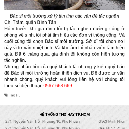
Bác sĩ môi trường xử lý tận tình các vấn đề tắc nghẽn
Chị Trâm, quận Bình Tân
Hôm trước khi gia đình tôi bị tắc nghẽn đường cống ở 
phòng vệ sinh, tôi phải tìm hiểu các đơn vị thông cống. Và 
cuối cùng tôi chọn Bác sĩ môi trường. Sở dĩ tôi chọn nơi 
này vì tư vấn nhiệt tình. Và khi làm thì nhân viên làm hiệu 
quả. Đã 6 tháng qua, gia đình tôi không còn hiện tượng 
tắc nghẽn.
Những phản hồi của quý khách là những ý kiến quý báu 
để Bác sĩ môi trường hoàn thiện dịch vụ. Để được tư vấn 
nhanh chóng, quý khách vui lòng liên hệ với chúng tôi 
theo số điện thoại: 
0567.668.669.
Tags:
,
HỆ THỐNG THỢ HAY TP.HCM
271, Nguyễn Văn Trỗi, Phường 10, Phú Nhuận
Q563 Minh Phụng,
271, Nguyễn Văn Trỗi, Phường 10, Phú Nhuận
Q66 HT17, Phường