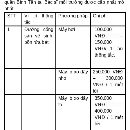
quận Bình Tân tại Bác sĩ môi trường được cập nhật mới 
nhất:
STT
Vị trí thông 
Phương pháp
Chi phí
tắc
1
Đường cống 
Máy hơi
100.000 
sàn vệ sinh, 
VNĐ – 
bồn rửa bát
150.000 
VNĐ/ 1 lần 
thông tắc.
Máy lò xo dây 
250.000 VNĐ 
nhỏ
– 300.000 
VNĐ / 1 mét 
tới
Máy lò xo dây 
350.000 
to
VNĐ – 
400.000 
VNĐ / 1 mét 
tới.