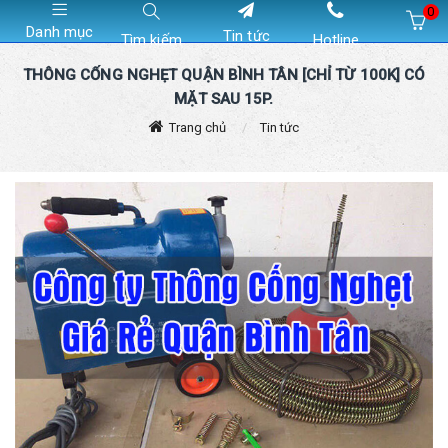
0
Danh mục
Tin tức
Tìm kiếm
Hotline
Hiện chưa có sản phẩm nào trong giỏ hàng của bạn
THÔNG CỐNG NGHẸT QUẬN BÌNH TÂN [CHỈ TỪ 100K] CÓ
MẶT SAU 15P.
Trang chủ
Tin tức