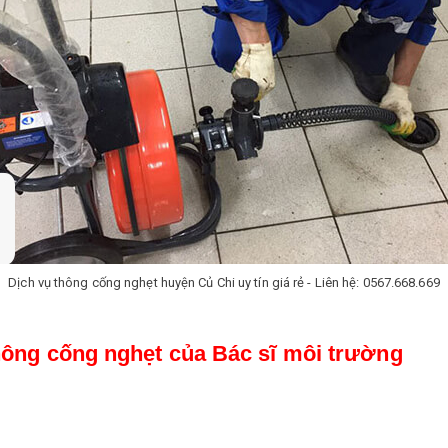
Dịch vụ thông cống nghẹt huyện Củ Chi uy tín giá rẻ - Liên hệ: 0567.668.669
hông cống nghẹt của Bác sĩ môi trường