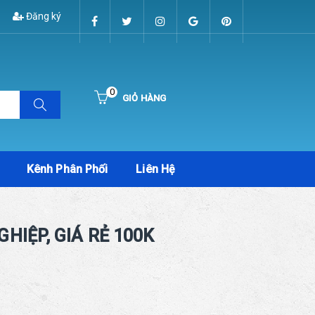
Đăng ký
0
GIỎ HÀNG
Hiện chưa có sản phẩm nào trong giỏ hàng của bạn
Kênh Phân Phối
Liên Hệ
HIỆP, GIÁ RẺ 100K