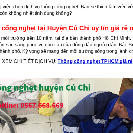
g việc chọn dịch vụ thông cống nghẹt. Bạn sẽ thích làm việc với
 còn không nhiệt tình đúng không?
cống nghẹt tại Huyện Củ Chi uy tín giá rẻ 
 môi trường trên 10 năm, tại địa bàn thành phố Hồ Chí Minh. 
n sẵn sàng phục vụ nhu cầu của đông đảo người dân. 
Bác Sĩ
 thành phố. Kỳ vọng sẽ mang đến môi trường sống trong lành ch
XEM CHI TIẾT DỊCH VỤ: 
Thông cống nghẹt TPHCM giá rẻ