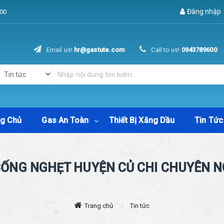
Đăng nhập
00
Email us!
hr@gastute.com
Call to us!
0943789600
ng Chủ
Gas An Toàn
Thiết Bị Xăng Dầu
Tin Tức
CỐNG NGHẸT HUYỆN CỦ CHI CHUYÊN NG
Trang chủ
Tin tức