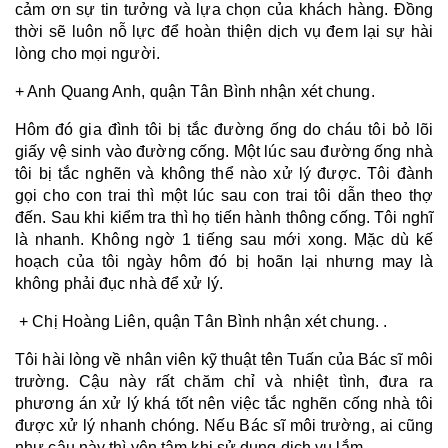
cảm ơn sự tin tưởng và lựa chọn của khách hàng. Đồng 
thời sẽ luôn nỗ lực để hoàn thiện dịch vụ đem lại sự hài 
lòng cho mọi người.
+ Anh Quang Anh, quận Tân Bình nhận xét chung. 
Hôm đó gia đình tôi bị tắc đường ống do cháu tôi bỏ lõi 
giấy vệ sinh vào đường cống. Một lúc sau đường ống nhà 
tôi bị tắc nghẽn và không thể nào xử lý được. Tôi đành 
gọi cho con trai thì một lúc sau con trai tôi dẫn theo thợ 
đến. Sau khi kiểm tra thì họ tiến hành thông cống. Tôi nghĩ 
là nhanh. Không ngờ 1 tiếng sau mới xong. Mặc dù kế 
hoạch của tôi ngày hôm đó bị hoãn lại nhưng may là 
không phải đục nhà để xử lý.
 + Chị Hoàng Liên, quận Tân Bình nhận xét chung. .
Tôi hài lòng về nhân viên kỹ thuật tên Tuấn của Bác sĩ môi 
trường. Cậu này rất chăm chỉ và nhiệt tình, đưa ra 
phương án xử lý khá tốt nên việc tắc nghẽn cống nhà tôi 
được xử lý nhanh chóng. Nếu Bác sĩ môi trường, ai cũng 
như cậu này thì yên tâm khi sử dụng dịch vụ lắm.