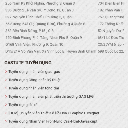
256 Nam Kỳ Khởi Nghĩa, Phường 8, Quận 3
704 Điện Biên Phũ 
386 Đường Lê Văn Sỹ, Phường 13, Quận 3
182 Phan Văn Hân,
327 Nguyễn Đình Chiểu, Phường 5, Quận 3
767 Quang trung, 
66 đường 643 (Tạ Quang Bửu), Phường 4,Quận 8
172 Thống Nhất. P
362 Bến Bình Đông, P.15 , Q.8
52 Nguyễn Du, Ph
150 Đình Phong Phú, Tăng Nhơn Phú B, Quận 9
63/1 Lê Đức Thọ, 
Q168 Vĩnh Viễn, Phường 9, Quận 10
C3/27YM 6, ấp 4, 
D15/21A Võ Văn Vân, Xã Vĩnh Lộc B, Huyện Bình Chánh
698 Quốc Lộ 22, Tổ
GASTUTE TUYỂN DỤNG
Tuyển dụng nhân viên giao gas
Tuyển dụng Công nhân kỹ thuật
Tuyển dụng nhân viên tổng đài
Tuyển dụng nhân viên phát triển thị trường GAS LPG
Tuyển dụng tài xế
[HCM] Chuyên Viên Thiết Kế Đồ Họa / Graphic Designer
Tuyển dụng Nhân Viên Front-End Css-Html-Javascript