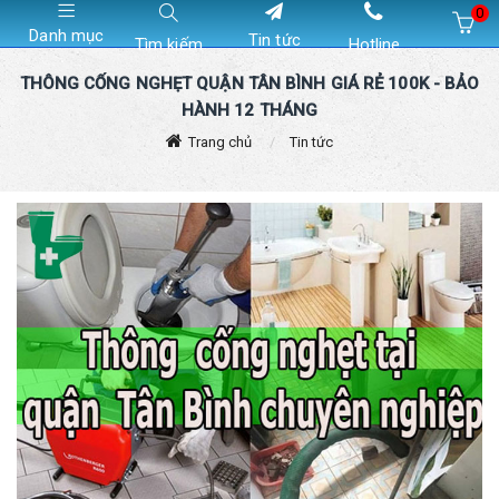
0
Danh mục
Tin tức
Tìm kiếm
Hotline
Hiện chưa có sản phẩm nào trong giỏ hàng của bạn
THÔNG CỐNG NGHẸT QUẬN TÂN BÌNH GIÁ RẺ 100K - BẢO
HÀNH 12 THÁNG
Trang chủ
Tin tức