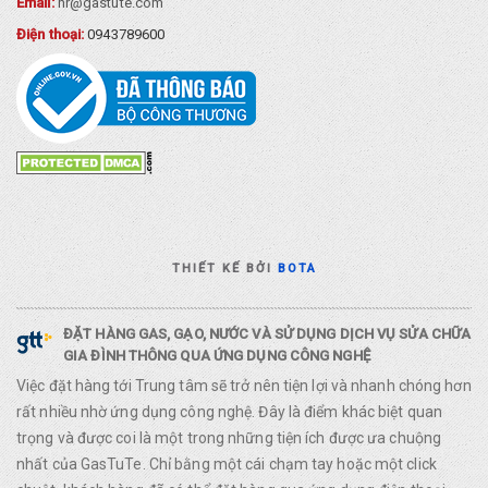
Email:
hr@gastute.com
Điện thoại:
0943789600
THIẾT KẾ BỞI
BOTA
ĐẶT HÀNG GAS, GẠO, NƯỚC VÀ SỬ DỤNG DỊCH VỤ SỬA CHỮA
GIA ĐÌNH THÔNG QUA ỨNG DỤNG CÔNG NGHỆ
Việc đặt hàng tới Trung tâm sẽ trở nên tiện lợi và nhanh chóng hơn
rất nhiều nhờ ứng dụng công nghệ. Đây là điểm khác biệt quan
trọng và được coi là một trong những tiện ích được ưa chuộng
nhất của GasTuTe. Chỉ bằng một cái chạm tay hoặc một click