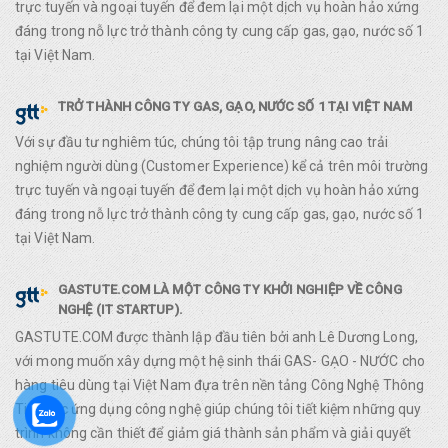
trực tuyến và ngoại tuyến để đem lại một dịch vụ hoàn hảo xứng
đáng trong nỗ lực trở thành công ty cung cấp gas, gạo, nước số 1
tại Việt Nam.
TRỞ THÀNH CÔNG TY GAS, GẠO, NƯỚC SỐ 1 TẠI VIỆT NAM
Với sự đầu tư nghiêm túc, chúng tôi tập trung nâng cao trải
nghiệm người dùng (Customer Experience) kể cả trên môi trường
trực tuyến và ngoại tuyến để đem lại một dịch vụ hoàn hảo xứng
đáng trong nỗ lực trở thành công ty cung cấp gas, gạo, nước số 1
tại Việt Nam.
GASTUTE.COM LÀ MỘT CÔNG TY KHỞI NGHIỆP VỀ CÔNG
NGHỆ (IT STARTUP).
GASTUTE.COM được thành lập đầu tiên bởi anh Lê Dương Long,
với mong muốn xây dựng một hệ sinh thái GAS- GẠO - NƯỚC cho
hàng tiêu dùng tại Việt Nam đựa trên nền tảng Công Nghệ Thông
Tin. Việc ứng dụng công nghệ giúp chúng tôi tiết kiệm những quy
trình không cần thiết để giảm giá thành sản phẩm và giải quyết