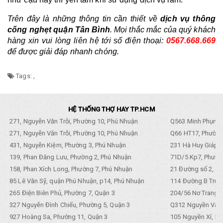
Trên đây là những thông tin cần thiết về 
dịch vụ thông 
cống nghẹt quận Tân Bình
. Mọi thắc mắc của quý khách 
hàng xin vui lòng liên hệ tới số điện thoại: 
0567.668.669
để được giải đáp nhanh chóng.
Tags:
,
HỆ THỐNG THỢ HAY TP.HCM
271, Nguyễn Văn Trỗi, Phường 10, Phú Nhuận
Q563 Minh Phụng,
271, Nguyễn Văn Trỗi, Phường 10, Phú Nhuận
Q66 HT17, Phường
431, Nguyễn Kiệm, Phường 3, Phú Nhuận
231 Hà Huy Giáp, 
139, Phan Đăng Lưu, Phường 2, Phú Nhuận
71D/5 Kp7, Phường
158, Phan Xích Long, Phường 7, Phú Nhuận
21 Đường số 2, KP
85 Lê Văn Sỹ, quận Phú Nhuận, p14, Phú Nhuận
114 Đường B Trưng
265 Điện Biên Phủ, Phường 7, Quận 3
204/56 Nơ Trang L
327 Nguyễn Đình Chiểu, Phường 5, Quận 3
Q312 Nguyền Văn 
927 Hoàng Sa, Phường 11, Quận 3
105 Nguyền Xí, Ph