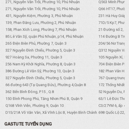
271, Nguyễn Văn Trỗi, Phường 10, Phú Nhuận
Q563 Minh Phụng,
271, Nguyễn Văn Trỗi, Phường 10, Phú Nhuận
Q66 HT17, Phường
431, Nguyễn Kiệm, Phường 3, Phú Nhuận
231 Hà Huy Giáp, 
139, Phan Đăng Lưu, Phường 2, Phú Nhuận
71D/5 Kp7, Phường
158, Phan Xích Long, Phường 7, Phú Nhuận
21 Đường số 2, KP
85 Lê Văn Sỹ, quận Phú Nhuận, p14, Phú Nhuận
114 Đường B Trưng
265 Điện Biên Phủ, Phường 7, Quận 3
204/56 Nơ Trang L
327 Nguyễn Đình Chiểu, Phường 5, Quận 3
Q312 Nguyền Văn 
927 Hoàng Sa, Phường 11, Quận 3
105 Nguyền Xí, Ph
256 Nam Kỳ Khởi Nghĩa, Phường 8, Quận 3
704 Điện Biên Phũ 
386 Đường Lê Văn Sỹ, Phường 13, Quận 3
182 Phan Văn Hân,
327 Nguyễn Đình Chiểu, Phường 5, Quận 3
767 Quang trung, 
66 đường 643 (Tạ Quang Bửu), Phường 4,Quận 8
172 Thống Nhất. P
362 Bến Bình Đông, P.15 , Q.8
52 Nguyễn Du, Ph
150 Đình Phong Phú, Tăng Nhơn Phú B, Quận 9
63/1 Lê Đức Thọ, 
Q168 Vĩnh Viễn, Phường 9, Quận 10
C3/27YM 6, ấp 4, 
D15/21A Võ Văn Vân, Xã Vĩnh Lộc B, Huyện Bình Chánh
698 Quốc Lộ 22, Tổ
GASTUTE TUYỂN DỤNG