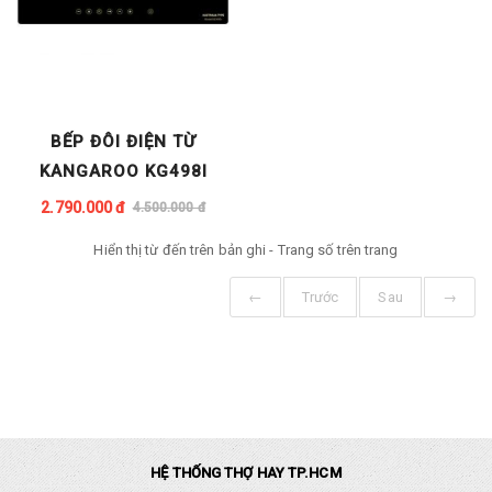
BẾP ĐÔI ĐIỆN TỪ
KANGAROO KG498I
2.790.000 đ
4.500.000 đ
Hiển thị từ
đến
trên
bản ghi - Trang số
trên
trang
←
Trước
Sau
→
HỆ THỐNG THỢ HAY TP.HCM