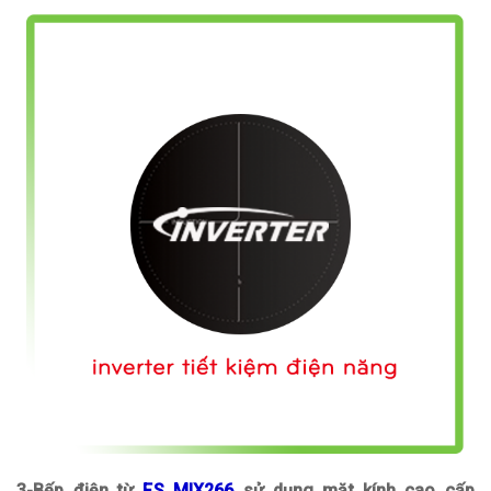
3-Bếp điện từ
FS MIX266
sử dụng mặt kính cao cấp