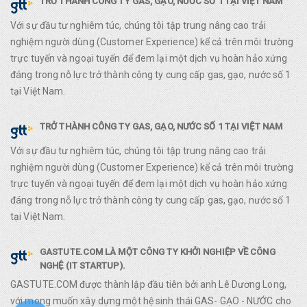
TRỞ THÀNH CÔNG TY GAS, GẠO, NƯỚC SỐ 1 TẠI VIỆT NAM
Với sự đầu tư nghiêm túc, chúng tôi tập trung nâng cao trải
nghiệm người dùng (Customer Experience) kể cả trên môi trường
trực tuyến và ngoại tuyến để đem lại một dịch vụ hoàn hảo xứng
đáng trong nỗ lực trở thành công ty cung cấp gas, gạo, nước số 1
tại Việt Nam.
TRỞ THÀNH CÔNG TY GAS, GẠO, NƯỚC SỐ 1 TẠI VIỆT NAM
Với sự đầu tư nghiêm túc, chúng tôi tập trung nâng cao trải
nghiệm người dùng (Customer Experience) kể cả trên môi trường
trực tuyến và ngoại tuyến để đem lại một dịch vụ hoàn hảo xứng
đáng trong nỗ lực trở thành công ty cung cấp gas, gạo, nước số 1
tại Việt Nam.
GASTUTE.COM LÀ MỘT CÔNG TY KHỞI NGHIỆP VỀ CÔNG
NGHỆ (IT STARTUP).
GASTUTE.COM được thành lập đầu tiên bởi anh Lê Dương Long,
với mong muốn xây dựng một hệ sinh thái GAS- GẠO - NƯỚC cho