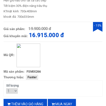
Hẹn giờ nấu cho tất cả các bếp
Tết kiệm 30% điện năng tiêu thụ
KTmặt kính: 730x400mm
khoét đá: 700x330mm
- 15%
19.900.000 đ
Giá sản phẩm:
16.915.000 đ
Giá khuyến mãi:
Mã QR:
Mã sản phẩm:
FSMIX266
Thương hiệu:
Faster
Số lượng
THÊM VÀO GIỎ HÀNG
MUA NGAY