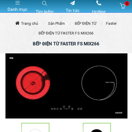
0
Danh mục
Tin tức
Tìm kiếm
Hotline
Hiện chưa có sản phẩm nào trong giỏ hàng của bạn
Trang chủ
Sản Phẩm
BẾP ĐIỆN TỪ
Faster
BẾP ĐIỆN TỪ FASTER FS MIX266
BẾP ĐIỆN TỪ FASTER FS MIX266