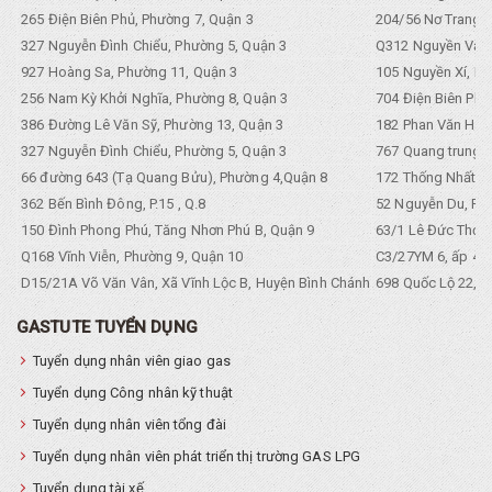
265 Điện Biên Phủ, Phường 7, Quận 3
204/56 Nơ Trang L
327 Nguyễn Đình Chiểu, Phường 5, Quận 3
Q312 Nguyền Văn 
927 Hoàng Sa, Phường 11, Quận 3
105 Nguyền Xí, Ph
256 Nam Kỳ Khởi Nghĩa, Phường 8, Quận 3
704 Điện Biên Phũ 
386 Đường Lê Văn Sỹ, Phường 13, Quận 3
182 Phan Văn Hân,
327 Nguyễn Đình Chiểu, Phường 5, Quận 3
767 Quang trung, 
66 đường 643 (Tạ Quang Bửu), Phường 4,Quận 8
172 Thống Nhất. P
362 Bến Bình Đông, P.15 , Q.8
52 Nguyễn Du, Ph
150 Đình Phong Phú, Tăng Nhơn Phú B, Quận 9
63/1 Lê Đức Thọ, 
Q168 Vĩnh Viễn, Phường 9, Quận 10
C3/27YM 6, ấp 4, 
D15/21A Võ Văn Vân, Xã Vĩnh Lộc B, Huyện Bình Chánh
698 Quốc Lộ 22, Tổ
GASTUTE TUYỂN DỤNG
Tuyển dụng nhân viên giao gas
Tuyển dụng Công nhân kỹ thuật
Tuyển dụng nhân viên tổng đài
Tuyển dụng nhân viên phát triển thị trường GAS LPG
Tuyển dụng tài xế