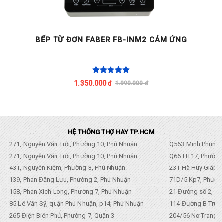
BẾP TỪ ĐƠN FABER FB-INM2 CẢM ỨNG
1.350.000 đ
1.990.000 đ
HỆ THỐNG THỢ HAY TP.HCM
271, Nguyễn Văn Trỗi, Phường 10, Phú Nhuận
Q563 Minh Phụng,
271, Nguyễn Văn Trỗi, Phường 10, Phú Nhuận
Q66 HT17, Phường
431, Nguyễn Kiệm, Phường 3, Phú Nhuận
231 Hà Huy Giáp, 
139, Phan Đăng Lưu, Phường 2, Phú Nhuận
71D/5 Kp7, Phường
158, Phan Xích Long, Phường 7, Phú Nhuận
21 Đường số 2, KP
85 Lê Văn Sỹ, quận Phú Nhuận, p14, Phú Nhuận
114 Đường B Trưng
265 Điện Biên Phủ, Phường 7, Quận 3
204/56 Nơ Trang L