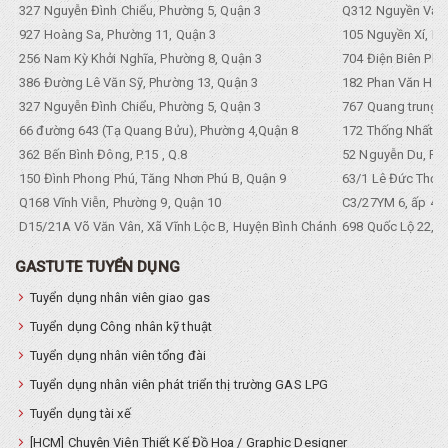
327 Nguyễn Đình Chiểu, Phường 5, Quận 3
Q312 Nguyền Văn 
927 Hoàng Sa, Phường 11, Quận 3
105 Nguyền Xí, Ph
256 Nam Kỳ Khởi Nghĩa, Phường 8, Quận 3
704 Điện Biên Phũ 
386 Đường Lê Văn Sỹ, Phường 13, Quận 3
182 Phan Văn Hân,
327 Nguyễn Đình Chiểu, Phường 5, Quận 3
767 Quang trung, 
66 đường 643 (Tạ Quang Bửu), Phường 4,Quận 8
172 Thống Nhất. P
362 Bến Bình Đông, P.15 , Q.8
52 Nguyễn Du, Ph
150 Đình Phong Phú, Tăng Nhơn Phú B, Quận 9
63/1 Lê Đức Thọ, 
Q168 Vĩnh Viễn, Phường 9, Quận 10
C3/27YM 6, ấp 4, 
D15/21A Võ Văn Vân, Xã Vĩnh Lộc B, Huyện Bình Chánh
698 Quốc Lộ 22, Tổ
GASTUTE TUYỂN DỤNG
Tuyển dụng nhân viên giao gas
Tuyển dụng Công nhân kỹ thuật
Tuyển dụng nhân viên tổng đài
Tuyển dụng nhân viên phát triển thị trường GAS LPG
Tuyển dụng tài xế
[HCM] Chuyên Viên Thiết Kế Đồ Họa / Graphic Designer