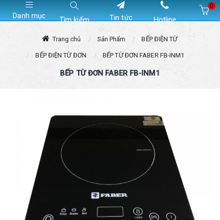
0
Danh mục
Tin tức
Tìm kiếm
Hotline
Hiện chưa có sản phẩm nào trong giỏ hàng của bạn
Trang chủ
Sản Phẩm
BẾP ĐIỆN TỪ
BẾP ĐIỆN TỪ ĐƠN
BẾP TỪ ĐƠN FABER FB-INM1
BẾP TỪ ĐƠN FABER FB-INM1