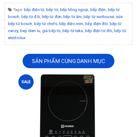
Tags:
bếp điện từ
,
bếp từ
,
bếp hồng ngoại
,
bếp điện
,
bếp từ
bosch
,
bếp từ đôi
,
bếp từ đơn
,
bếp từ âm
,
bếp từ sunhouse
,
sửa
bếp từ bosch
,
bếp từ chefs
,
bếp điện mini
,
bếp điện đôi
,
bếp từ
canzy
,
bep dien tu
,
giá bếp từ
,
bếp từ teka
,
bếp điện từ đôi
,
bếp từ
electrolux
SẢN PHẨM CÙNG DANH MỤC
SALE