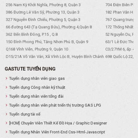
256 Nam Kỳ Khởi Nghĩa, Phường 8, Quận 3
704 Điện Biên Phũ 
386 Đường Lê Văn Sỹ, Phường 13, Quận 3
182 Phan Văn Hân,
327 Nguyễn Đình Chiểu, Phường 5, Quận 3
767 Quang trung, 
66 đường 643 (Tạ Quang Bửu), Phường 4,Quận 8
172 Thống Nhất. P
362 Bến Bình Đông, P.15 , Q.8
52 Nguyễn Du, Ph
150 Đình Phong Phú, Tăng Nhơn Phú B, Quận 9
63/1 Lê Đức Thọ, 
Q168 Vĩnh Viễn, Phường 9, Quận 10
C3/27YM 6, ấp 4, 
D15/21A Võ Văn Vân, Xã Vĩnh Lộc B, Huyện Bình Chánh
698 Quốc Lộ 22, Tổ
GASTUTE TUYỂN DỤNG
Tuyển dụng nhân viên giao gas
Tuyển dụng Công nhân kỹ thuật
Tuyển dụng nhân viên tổng đài
Tuyển dụng nhân viên phát triển thị trường GAS LPG
Tuyển dụng tài xế
[HCM] Chuyên Viên Thiết Kế Đồ Họa / Graphic Designer
Tuyển dụng Nhân Viên Front-End Css-Html-Javascript