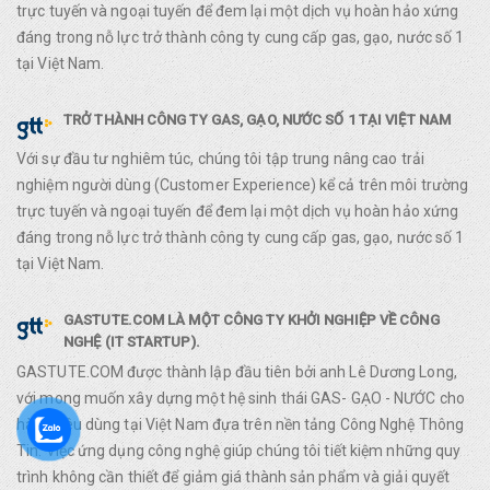
trực tuyến và ngoại tuyến để đem lại một dịch vụ hoàn hảo xứng
đáng trong nỗ lực trở thành công ty cung cấp gas, gạo, nước số 1
tại Việt Nam.
TRỞ THÀNH CÔNG TY GAS, GẠO, NƯỚC SỐ 1 TẠI VIỆT NAM
Với sự đầu tư nghiêm túc, chúng tôi tập trung nâng cao trải
nghiệm người dùng (Customer Experience) kể cả trên môi trường
trực tuyến và ngoại tuyến để đem lại một dịch vụ hoàn hảo xứng
đáng trong nỗ lực trở thành công ty cung cấp gas, gạo, nước số 1
tại Việt Nam.
GASTUTE.COM LÀ MỘT CÔNG TY KHỞI NGHIỆP VỀ CÔNG
NGHỆ (IT STARTUP).
GASTUTE.COM được thành lập đầu tiên bởi anh Lê Dương Long,
với mong muốn xây dựng một hệ sinh thái GAS- GẠO - NƯỚC cho
hàng tiêu dùng tại Việt Nam đựa trên nền tảng Công Nghệ Thông
Tin. Việc ứng dụng công nghệ giúp chúng tôi tiết kiệm những quy
trình không cần thiết để giảm giá thành sản phẩm và giải quyết