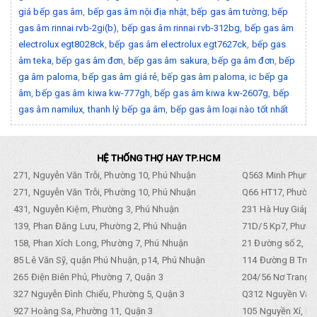
giá bếp gas âm
,
bếp gas âm nội địa nhật
,
bếp gas âm tường
,
bếp
gas âm rinnai rvb-2gi(b)
,
bếp gas âm rinnai rvb-312bg
,
bếp gas âm
electrolux egt8028ck
,
bếp gas âm electrolux egt7627ck
,
bếp gas
âm teka
,
bếp gas âm đơn
,
bếp gas âm sakura
,
bếp ga âm đơn
,
bếp
ga âm paloma
,
bếp gas âm giá rẻ
,
bếp gas âm paloma
,
ic bếp ga
âm
,
bếp gas âm kiwa kw-777gh
,
bếp gas âm kiwa kw-2607g
,
bếp
gas âm namilux
,
thanh lý bếp ga âm
,
bếp gas âm loại nào tốt nhất
HỆ THỐNG THỢ HAY TP.HCM
271, Nguyễn Văn Trỗi, Phường 10, Phú Nhuận
Q563 Minh Phụng,
271, Nguyễn Văn Trỗi, Phường 10, Phú Nhuận
Q66 HT17, Phường
431, Nguyễn Kiệm, Phường 3, Phú Nhuận
231 Hà Huy Giáp, 
139, Phan Đăng Lưu, Phường 2, Phú Nhuận
71D/5 Kp7, Phường
158, Phan Xích Long, Phường 7, Phú Nhuận
21 Đường số 2, KP
85 Lê Văn Sỹ, quận Phú Nhuận, p14, Phú Nhuận
114 Đường B Trưng
265 Điện Biên Phủ, Phường 7, Quận 3
204/56 Nơ Trang L
327 Nguyễn Đình Chiểu, Phường 5, Quận 3
Q312 Nguyền Văn 
927 Hoàng Sa, Phường 11, Quận 3
105 Nguyền Xí, Ph