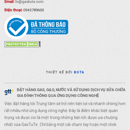
Email:
hr@gastute.com
Điện thoại:
0943789600
THIẾT KẾ BỞI
BOTA
ĐẶT HÀNG GAS, GẠO, NƯỚC VÀ SỬ DỤNG DỊCH VỤ SỬA CHỮA
GIA ĐÌNH THÔNG QUA ỨNG DỤNG CÔNG NGHỆ
Việc đặt hàng tới Trung tâm sẽ trở nên tiện lợi và nhanh chóng hơn
rất nhiều nhờ ứng dụng công nghệ. Đây là điểm khác biệt quan
trọng và được coi là một trong những tiện ích được ưa chuộng
nhất của GasTuTe. Chỉ bằng một cái chạm tay hoặc một click