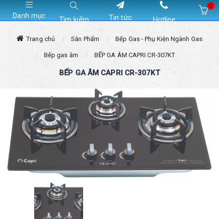
0
Danh mục
Tin tức
Tìm kiếm
Hotline
Hiện chưa có sản phẩm nào trong giỏ hàng của bạn
Trang chủ
Sản Phẩm
Bếp Gas - Phụ Kiện Ngành Gas
Bếp gas âm
BẾP GA ÂM CAPRI CR-307KT
BẾP GA ÂM CAPRI CR-307KT