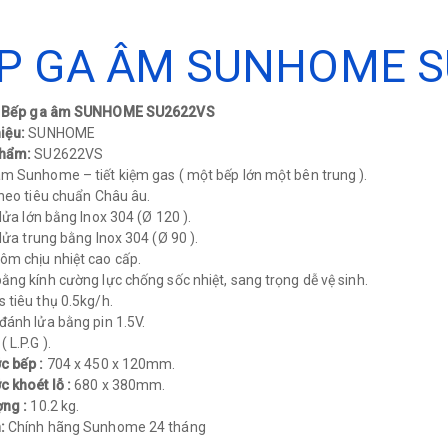
P GA ÂM SUNHOME S
p: Bếp ga âm SUNHOME SU2622VS
iệu:
SUNHOME
phẩm:
SU2622VS
m Sunhome – tiết kiệm gas ( một bếp lớn một bên trung ).
theo tiêu chuẩn Châu âu.
 lửa lớn bằng Inox 304 (Ø 120 ).
 lửa trung bằng Inox 304 (Ø 90 ).
m chịu nhiệt cao cấp.
ằng kính cường lực chống sốc nhiệt, sang trọng dễ vệ sinh.
 tiêu thụ 0.5kg/h.
đánh lửa bằng pin 1.5V.
 L.P.G ).
c bếp :
704 x 450 x 120mm.
c khoét lỗ :
680 x 380mm.
ợng :
10.2 kg.
:
Chính hãng Sunhome 24 tháng​