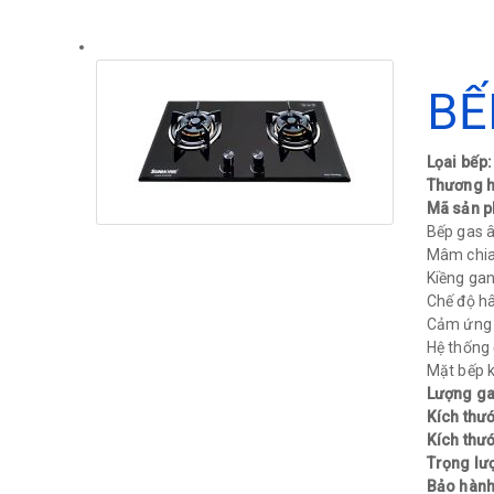
BẾ
Lọai bếp
Thương h
Mã sản 
Bếp gas 
Mâm chia
Kiềng gan
Chế độ hâ
Cảm ứng 
Hệ thống 
Mặt bếp kí
Lượng gas
Kích thư
Kích thướ
Trọng lư
Bảo hàn