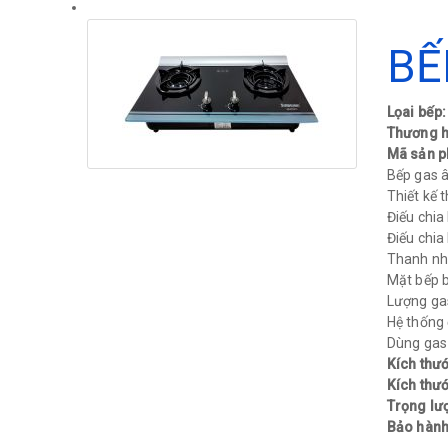
BẾ
Lọai bế
Thương h
Mã sản 
Bếp gas â
Thiết kế 
Điếu chia
Điếu chia
Thanh nhô
Mặt bếp b
Lượng gas
Hệ thống 
Dùng gas (
Kích thướ
Kích thướ
Trọng lư
Bảo hành