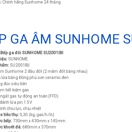
:
Chính hãng Sunhome 24 tháng​
P GA ÂM SUNHOME S
: Bếp ga đôi SUNHOME SU2001IBI
iệu:
SUNHOME
phẩm:
SU2001IBI
âm Sunhome 2 đầu đốt (2 mâm đốt bằng nhau)
 lửa bằng Đồng phủ sơn ceramic đen
g đúc siêu bền
m tiết kiệm gas
ngắt gas tự động an toàn (FFD)
đánh lửa pin 1.5V
nh chịu lực, chịu nhiệt
 tiêu thụ:
0,30 (kg, gas/h/lò)
ớc bếp:
730mm x 430mm x 145mm
c khoét đá:
680mm x 370mm