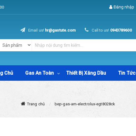
Đăng nhập
00
Email us!
hr@gastute.com
Call to us!
0943789600
ng Chủ
Gas An Toàn
Thiết Bị Xăng Dầu
Tin Tức
Trang chủ
bep-gas-am-electrolux-egt8028ck