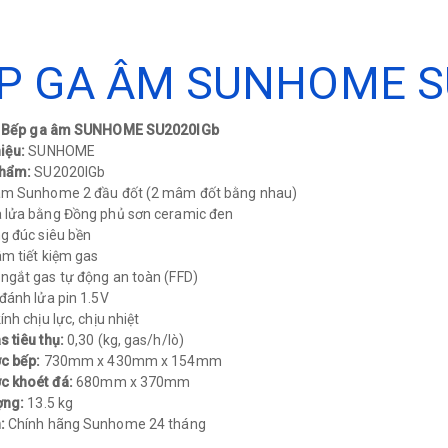
P GA ÂM SUNHOME S
: Bếp ga âm SUNHOME SU2020IGb
iệu:
SUNHOME
phẩm:
SU2020IGb
âm Sunhome 2 đầu đốt (2 mâm đốt bằng nhau)
 lửa bằng Đồng phủ sơn ceramic đen
g đúc siêu bền
m tiết kiệm gas
ngắt gas tự động an toàn (FFD)
đánh lửa pin 1.5V
nh chịu lực, chịu nhiệt
 tiêu thụ:
0,30 (kg, gas/h/lò)
ớc bếp:
730mm x 430mm x 154mm
ớc khoét đá:
680mm x 370mm
ợng:
13.5 kg
h:
Chính hãng Sunhome 24 tháng​