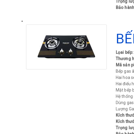
Trọng lư
Bảo hành
BẾ
Lọai bếp
Thương h
Mã sản 
Bếp gas 
Hai hoa 
Hai điếu
Mặt bếp b
Hệ thống 
Dùng gas [
Lượng Gas
Kích thư
Kích thướ
Trọng lư