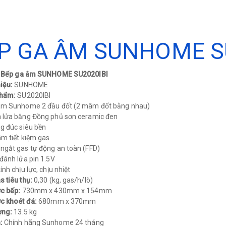
P GA ÂM SUNHOME S
: Bếp ga âm SUNHOME SU2020IBI
iệu:
SUNHOME
phẩm:
SU2020IBI
âm Sunhome 2 đầu đốt (2 mâm đốt bằng nhau)
 lửa bằng Đồng phủ sơn ceramic đen
g đúc siêu bền
m tiết kiệm gas
ngắt gas tự động an toàn (FFD)
đánh lửa pin 1.5V
nh chịu lực, chịu nhiệt
 tiêu thụ:
0,30 (kg, gas/h/lò)
ớc bếp:
730mm x 430mm x 154mm
c khoét đá:
680mm x 370mm
ợng:
13.5 kg
h:
Chính hãng Sunhome 24 tháng​