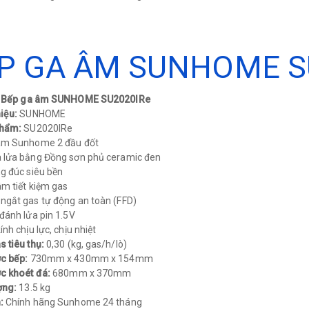
P GA ÂM SUNHOME S
: Bếp ga âm SUNHOME SU2020IRe
iệu:
SUNHOME
phẩm:
SU2020IRe
âm Sunhome 2 đầu đốt
 lửa bằng Đồng sơn phủ ceramic đen
g đúc siêu bền
m tiết kiệm gas
ngắt gas tự động an toàn (FFD)
đánh lửa pin 1.5V
nh chịu lực, chịu nhiệt
 tiêu thụ:
0,30 (kg, gas/h/lò)
c bếp:
730mm x 430mm x 154mm
c khoét đá:
680mm x 370mm
ợng:
13.5 kg
:
Chính hãng Sunhome 24 tháng​