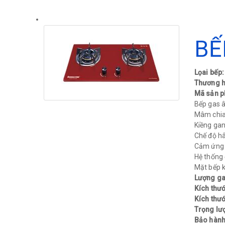
BẾ
Lọai bếp
Thương h
Mã sản 
Bếp gas 
Mâm chia
Kiềng gan
Chế độ hâ
Cảm ứng 
Hệ thống 
Mặt bếp kí
Lượng gas
Kích thướ
Kích thướ
Trọng lư
Bảo hành