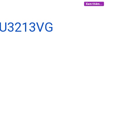
Xem thêm...
U3213VG