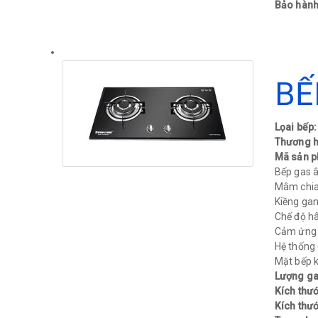
Bảo hành
BẾ
Lọai bếp
Thương h
Mã sản 
Bếp gas 
Mâm chia
Kiềng gan
Chế độ hâ
Cảm ứng 
Hệ thống 
Mặt bếp kí
Lượng gas
Kích thư
Kích thướ