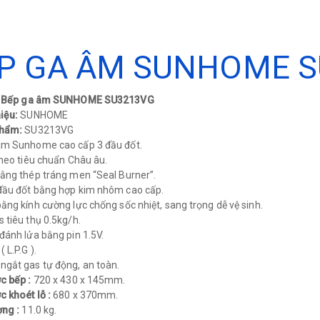
P GA ÂM SUNHOME S
p: Bếp ga âm SUNHOME SU3213VG
iệu:
SUNHOME
phẩm:
SU3213VG
âm Sunhome cao cấp 3 đầu đốt.
theo tiêu chuẩn Châu âu.
ằng thép tráng men “Seal Burner”.
đầu đốt bằng hợp kim nhôm cao cấp.
ằng kính cường lực chống sốc nhiệt, sang trọng dễ vệ sinh.
 tiêu thụ 0.5kg/h.
đánh lửa bằng pin 1.5V.
 L.P.G ).
gắt gas tự động, an toàn.
c bếp :
720 x 430 x 145mm.
c khoét lỗ :
680 x 370mm.
ợng :
11.0 kg.​