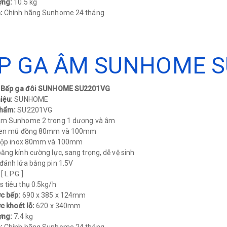
ợng:
10.5 kg​
:
Chính hãng Sunhome 24 tháng​
P GA ÂM SUNHOME S
: Bếp ga đôi SUNHOME SU2201VG
iệu:
SUNHOME
phẩm:
SU2201VG
âm Sunhome 2 trong 1 dương và âm
sen mũ đồng 80mm và 100mm
 hộp inox 80mm và 100mm
ằng kính cường lực, sang trọng, dễ vệ sinh
đánh lửa bằng pin 1.5V
 L.P.G ]
 tiêu thụ 0.5kg/h
ớc bếp:
690 x 385 x 124mm
c khoét lỗ:
620 x 340mm
ợng:
7.4 kg​