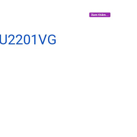
Xem thêm...
U2201VG