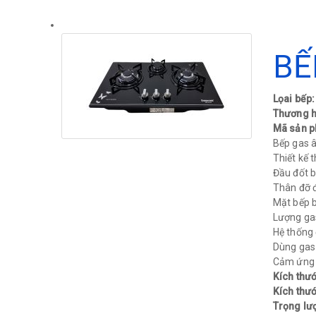
BẾ
Lọai bế
Thương h
Mã sản 
Bếp gas 
Thiết kế 
Đầu đốt b
Thân đỡ 
Mặt bếp b
Lượng gas
Hệ thống 
Dùng gas (
Cảm ứng n
Kích thướ
Kích thướ
Trọng lư