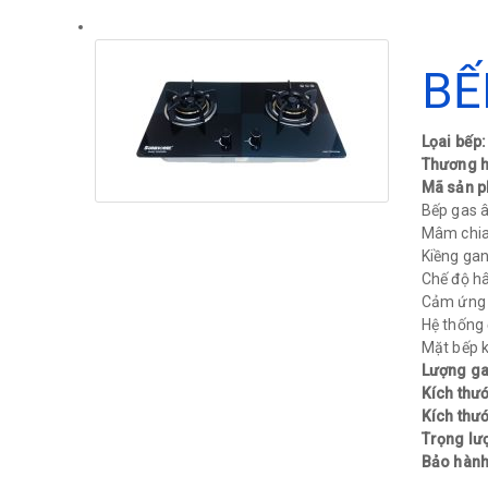
BẾ
Lọai bếp
Thương h
Mã sản 
Bếp gas 
Mâm chia
Kiềng gan
Chế độ hâ
Cảm ứng 
Hệ thống 
Mặt bếp kí
Lượng gas
Kích thư
Kích thư
Trọng lư
Bảo hàn